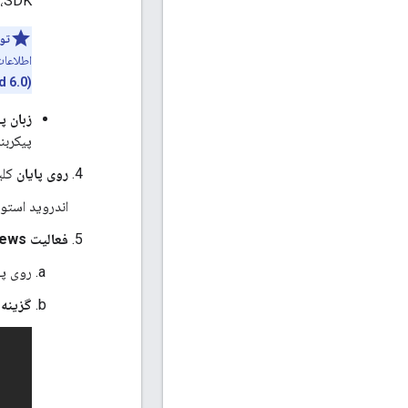
SDK، به
تو
اطلاعات توزیع SDK های پشتیبانی شده
(" 6.0
زبان پیکر
پیکربن
روی پایان
کلی
اندروید استودیو Gradle را اجرا می‌کند و پروژه را می‌سازد. این م
فعالیت Views نقشه‌های گوگل را
روی پ
گزینه 