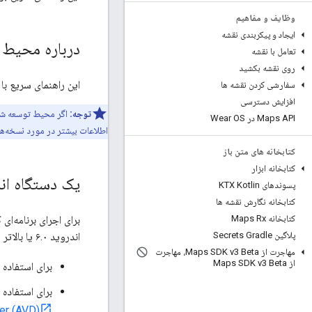
وظایف و مفاهیم
ایجاد و پیکربندی نقشه
درباره محیط 
تعامل با نقشه
روی نقشه بکشید
این راهنمای سریع با 
سفارشی کردن نقشه ها
افزایش دسترسی
توجه:
اگر محیط توسعه شما
Maps API در Wear OS
اطلاعات بیشتر در مورد نسخه‌ها
کتابخانه های متن باز
کتابخانه ابزار
یک دستگاه اند
پسوندهای KTX Kotlin
کتابخانه نگارش نقشه ها
کتابخانه Maps Rx
اندروید ۶.۰ یا بالاتر است و شامل APIهای گوگل است، مستقر کنید.
پلاگین Secrets Gradle
مهاجرت از Maps SDK v3 Beta، مهاجرت
از Maps SDK v3 Beta
برای استفاده 
برای استفاده 
er (AVD)