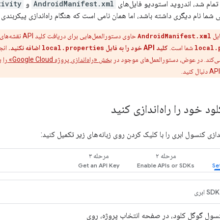
ام شد، اندروید استودیو فایل‌های
AndroidManifest.xml
و
tivity
شما نام دیگری داشته باشد، اما همان نامی است که هنگام راه‌اندازی پیکربندی کر
یل
AndroidManifest.xml
حاوی دستورالعمل‌هایی برای دریافت کلید API نقشه‌های گوگل و سپس افزودن آن به فایل
local.
شما است.
کلید API خود را به فایل
local.properties
اضافه نکنید.
ی‌کند. در عوض، دستورالعمل‌های موجود در
بخش «راه‌اندازی پروژه Google Cloud» را
بر
ود خود را راه‌اندازی کنید
اندازی کنسول ابری را با کلیک کردن روی زبانه‌های زیر تکمیل کنید:
مرحله ۲
مرحله ۳
SDK ابری
سول گوگل کلود، در صفحه انتخاب پروژه، روی