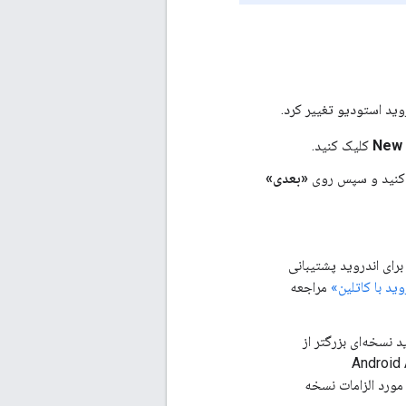
New 
کلیک کنید.
 کنید و سپس روی
«بعدی»
وی جاوا یا کاتلین تنظیم کنید. هر دو زبان به طور کامل توسط Maps SDK برای اندروید پشتیبانی
ید با کاتلین»
مراجعه
باید نسخه‌ای بزرگتر از
20.0.x، که Android API Level 23
لاعات در مورد الزامات نسخه