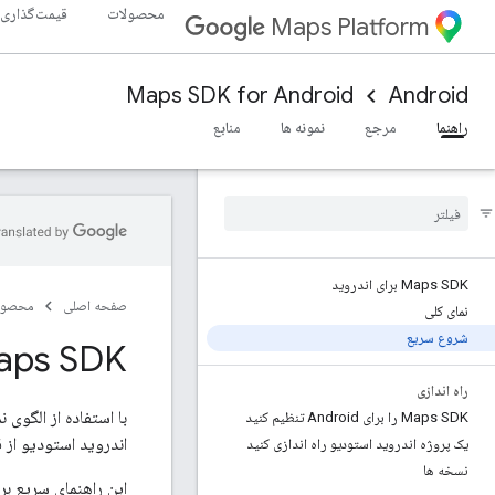
محصولات
قیمت‌گذاری
Maps Platform
Maps SDK for Android
Android
راهنما
مرجع
نمونه ها
منابع
Maps SDK برای اندروید
صفحه اصلی
محصول
نمای کلی
شروع سریع
Maps SDK برای  Quick Start
راه اندازی
با استفاده از الگوی
Maps SDK را برای Android تنظیم کنید
اندروید استودیو از ق
یک پروژه اندروید استودیو راه اندازی کنید
نسخه ها
این راهنمای سریع بر