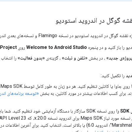
قشه گوگل در اندروید استودیو
دروید استودیو در نسخه Flamingo و نسخه‌های بعدی اندروید استودیو تغییر کرد.
یو را باز کنید و در پنجره
Welcome to Android Studio
روی
Project
روژه‌ی جدید»
، در بخش
«تلفن و تبلت»
، گزینه‌ی
«بدون فعالیت»
را انتخاب
ید
را تکمیل کنید:
ر
د. برای کسب اطلاعات بیشتر در مورد کاتلین، به بخش
«توسعه برنامه‌های اندرو
را
روی نسخه SDK سازگار با دستگاه آزمایشی خود تنظیم کنید. شما 
حداقل نسخه مورد نیاز Maps SDK برای اندروید نسخه 
("Marshmallow"؛ اندروید 6.0) یا بالاتر است، انتخاب کنید. برای آخرین اط