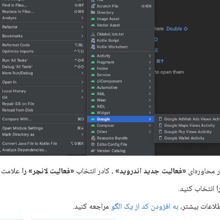
ر محاوره‌ای
«فعالیت جدید اندروید»
، کادر انتخاب
«فعالیت لانچر» را
علامت ب
ا
انتخاب کنید.
طلاعات بیشتر،
به افزودن کد از یک الگو
مراجعه کنید.