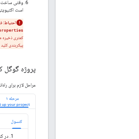
وقتی ساخت تم
است اکتیویتی 
احتیاط:
فا
properties
کمتری ذخیره م
پیکربندی کلید API دنبال کنید.
پروژه گوگل کل
مراحل لازم برای راه‌
مرحله ۱
کنسول
در کن