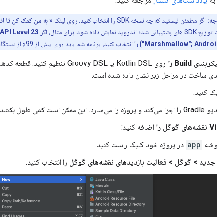
یادداشت‌های انتشار
مراجعه کنید.
جه:
اگر مطمئن نیستید که چه نسخه SDK را انتخاب کنید، روی لینک «
به من کمک کن تا ان
 اندروید نمایش داده شود. برای مثال، اگر
API Level 23
Marshmallow"; Android) را
انتخاب کنید، برنامه شما باید روی بیش از 99٪ از دستگاه‌های اندروید اجرا شود.
بندی Build را
روی Kotlin DSL یا Groovy DSL تنظیم کن
دی ساخت در مراحل زیر نشان داده شده است.
ک کنید.
مکن است کمی طول بکشد.
اضافه کنید:
وشه
app
در پروژه خود کلیک راست کنید.
جدید > گوگل > فعالیت بازدیدهای نقشه‌های گوگل
را انتخاب کنید.