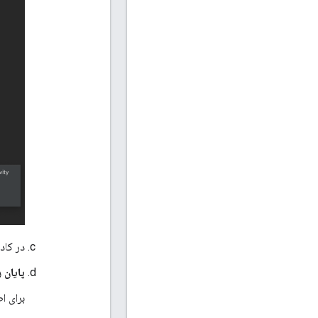
در کاد
پایان ر
برای ا