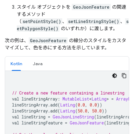
スタイル オブジェクトを
GeoJsonFeature
の関連
するメソッド
（
setPointStyle()
、
setLineStringStyle()
、
s
etPolygonStyle()
のいずれか）に渡します。
次の例は、
GeoJsonFeature
の線分のスタイルをカスタ
マイズして、色を赤にする方法を示しています。
Kotlin
Java
// Create a new feature containing a linestring
val lineStringArray
:
MutableList
<
LatLng
>
=
ArrayLi
lineStringArray
.
add
(
LatLng
(
0.0
,
0.0
))
lineStringArray
.
add
(
LatLng
(
50.0
,
50.0
))
val lineString 
=
GeoJsonLineString
(
lineStringArray
val lineStringFeature 
=
GeoJsonFeature
(
lineString
,