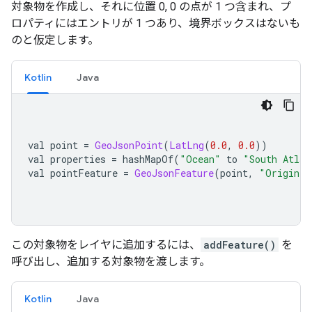
対象物を作成し、それに位置 0, 0 の点が 1 つ含まれ、プ
ロパティにはエントリが 1 つあり、境界ボックスはないも
のと仮定します。
Kotlin
Java
val point 
=
GeoJsonPoint
(
LatLng
(
0.0
,
0.0
))
val properties 
=
 hashMapOf
(
"Ocean"
 to 
"South Atlan
val pointFeature 
=
GeoJsonFeature
(
point
,
"Origin"
,
この対象物をレイヤに追加するには、
addFeature()
を
呼び出し、追加する対象物を渡します。
Kotlin
Java