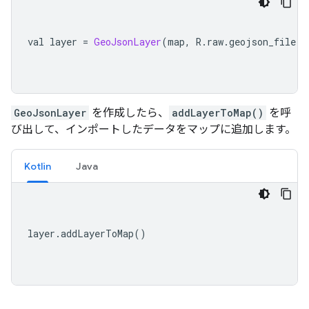
val layer 
=
GeoJsonLayer
(
map
,
 R
.
raw
.
geojson_file
,
 
GeoJsonLayer
を作成したら、
addLayerToMap()
を呼
び出して、インポートしたデータをマップに追加します。
Kotlin
Java
layer
.
addLayerToMap
()