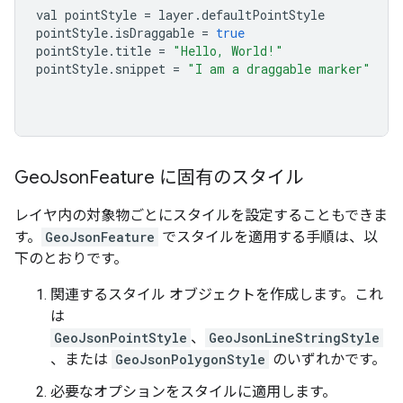
val pointStyle 
=
 layer
.
defaultPointStyle
pointStyle
.
isDraggable 
=
true
pointStyle
.
title 
=
"Hello, World!"
pointStyle
.
snippet 
=
"I am a draggable marker"
Geo
Json
Feature に固有のスタイル
レイヤ内の対象物ごとにスタイルを設定することもできま
す。
GeoJsonFeature
でスタイルを適用する手順は、以
下のとおりです。
関連するスタイル オブジェクトを作成します。これ
は
GeoJsonPointStyle
、
GeoJsonLineStringStyle
、または
GeoJsonPolygonStyle
のいずれかです。
必要なオプションをスタイルに適用します。