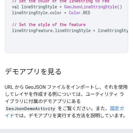
// Set the color of the linestring to red
val lineStringStyle 
=
GeoJsonLineStringStyle
()
lineStringStyle
.
color 
=
Color
.
RED
// Set the style of the feature
lineStringFeature
.
lineStringStyle 
=
 lineStringStyl
デモアプリを見る
URL から GeoJSON ファイルをインポートし、それを使用
してレイヤを作成する例については、ユーティリティ ラ
イブラリに付属のデモアプリにある
GeoJsonDemoActivity
をご覧ください。また、
設定ガ
イド
では、デモアプリを実行する方法を説明しています。