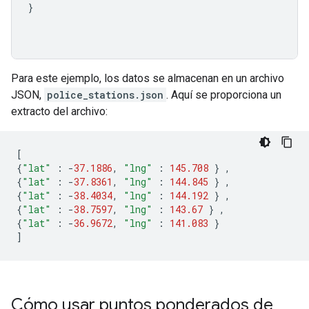
}
Para este ejemplo, los datos se almacenan en un archivo
JSON,
police_stations.json
. Aquí se proporciona un
extracto del archivo:
[
{
"lat"
:
-
37.1886
,
"lng"
:
145.708
}
,
{
"lat"
:
-
37.8361
,
"lng"
:
144.845
}
,
{
"lat"
:
-
38.4034
,
"lng"
:
144.192
}
,
{
"lat"
:
-
38.7597
,
"lng"
:
143.67
}
,
{
"lat"
:
-
36.9672
,
"lng"
:
141.083
}
]
Cómo usar puntos ponderados de