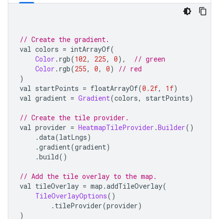
// Create the gradient.
val colors 
=
 intArrayOf
(
Color
.
rgb
(
102
,
225
,
0
),
// green
Color
.
rgb
(
255
,
0
,
0
)
// red
)
val startPoints 
=
 floatArrayOf
(
0.2f
,
1f
)
val gradient 
=
Gradient
(
colors
,
 startPoints
)
// Create the tile provider.
val provider 
=
HeatmapTileProvider
.
Builder
()
.
data
(
latLngs
)
.
gradient
(
gradient
)
.
build
()
// Add the tile overlay to the map.
val tileOverlay 
=
 map
.
addTileOverlay
(
TileOverlayOptions
()
.
tileProvider
(
provider
)
)