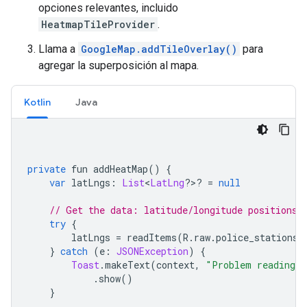
opciones relevantes, incluido
HeatmapTileProvider
.
Llama a
GoogleMap.addTileOverlay()
para
agregar la superposición al mapa.
Kotlin
Java
private
 fun addHeatMap
()
{
var
 latLngs
:
List
<
LatLng
?>?
=
null
// Get the data: latitude/longitude positions 
try
{
        latLngs 
=
 readItems
(
R
.
raw
.
police_stations
)
}
catch
(
e
:
JSONException
)
{
Toast
.
makeText
(
context
,
"Problem reading l
.
show
()
}