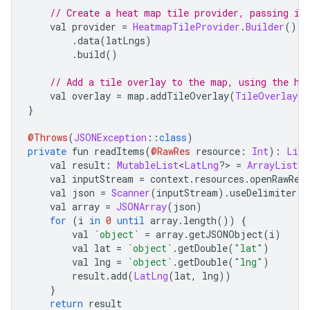
// Create a heat map tile provider, passing it
    val provider 
=
HeatmapTileProvider
.
Builder
()
.
data
(
latLngs
)
.
build
()
// Add a tile overlay to the map, using the he
    val overlay 
=
 map
.
addTileOverlay
(
TileOverlayOp
}
@Throws
(
JSONException
::
class
)
private
 fun readItems
(
@RawRes
 resource
:
Int
):
List
    val result
:
MutableList
<
LatLng
?>
=
ArrayList
()
    val inputStream 
=
 context
.
resources
.
openRawRes
    val json 
=
Scanner
(
inputStream
).
useDelimiter
(
"
    val array 
=
JSONArray
(
json
)
for
(
i 
in
0
until
 array
.
length
())
{
        val 
`object`
=
 array
.
getJSONObject
(
i
)
        val lat 
=
`object`
.
getDouble
(
"lat"
)
        val lng 
=
`object`
.
getDouble
(
"lng"
)
        result
.
add
(
LatLng
(
lat
,
 lng
))
}
return
 result