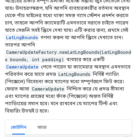
আগ্রহের একটি সম্পূর্ণ এলাকা সর্বোচ্চ সম্ভাব্য জুম লেভেলে দেখা
যায়। উদাহরণস্বরূপ, যদি আপনি ব্যবহারকারীর বর্তমান অবস্থান
থেকে পাঁচ মাইলের মধ্যে থাকা সমস্ত গ্যাস স্টেশন প্রদর্শন করতে
চান, তাহলে আপনি ক্যামেরাটি এমনভাবে সরাতে চাইতে পারেন
যাতে সেগুলি সবই স্ক্রিনে দেখা যায়। এটি করার জন্য, প্রথমে সেই
LatLngBounds
গণনা করুন যা আপনি স্ক্রিনে দেখাতে চান।
তারপর আপনি
CameraUpdateFactory.newLatLngBounds(LatLngBound
s bounds, int padding)
ব্যবহার করে একটি
CameraUpdate
পেতে পারেন যা ক্যামেরার অবস্থান এমনভাবে
পরিবর্তন করে যাতে প্রদত্ত
LatLngBounds
নির্দিষ্ট প্যাডিং
(পিক্সেলে) বিবেচনা করে ম্যাপের মধ্যে সম্পূর্ণরূপে ফিট করে।
ফেরত আসা
CameraUpdate
নিশ্চিত করে যে প্রদত্ত সীমানা
এবং ম্যাপের প্রান্তের মধ্যে ফাঁক (পিক্সেলে) অন্তত নির্দিষ্ট
প্যাডিংয়ের সমান হবে। মনে রাখবেন যে ম্যাপের টিল্ট এবং
বিয়ারিং উভয়ই 0 হবে।
কোটলিন
জাভা