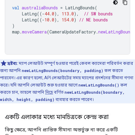
val
australiaBounds
=
LatLngBounds
(
LatLng
((
-
44.0
),
113.0
),
// SW bounds
LatLng
((
-
10.0
),
154.0
)
// NE bounds
)
map
.
moveCamera
(
CameraUpdateFactory
.
newLatLngBounds
দ্রষ্টব্য:
ম্যাপ লেআউট সম্পূর্ণ হওয়ার পরেই কেবল ক্যামেরা পরিবর্তন করার
জন্য আপনি
newLatLngBounds(boundary, padding)
কল করতে
পারবেন। এর কারণ হলো, API লেআউটের সময় ম্যাপের প্রদর্শনের সীমানা গণনা
করে। যদি আপনি লেআউট শুরু হওয়ার আগে
newLatLngBounds()
কল
করতে চান, তাহলে আপনি
নিচে
বর্ণিত
newLatLngBounds(boundary,
width, height, padding)
ব্যবহার করতে পারেন।
একটি এলাকার মধ্যে মানচিত্রকে কেন্দ্র করা
কিছু ক্ষেত্রে, আপনি প্রান্তিক সীমানা অন্তর্ভুক্ত না করে একটি