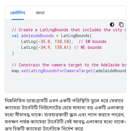
কোটলিন
জাভা
// Create a LatLngBounds that includes the city of
val
adelaideBounds
=
LatLngBounds
(
LatLng
(
-
35.0
,
138.58
),
// SW bounds
LatLng
(
-
34.9
,
138.61
)
// NE bounds
)
// Constrain the camera target to the Adelaide bou
map
.
setLatLngBoundsForCameraTarget
(
adelaideBounds
)
নিম্নলিখিত ডায়াগ্রামটি এমন একটি পরিস্থিতি তুলে ধরে যেখানে
ক্যামেরা টার্গেটটি ভিউপোর্টের চেয়ে সামান্য বড় একটি এলাকার
মধ্যে সীমাবদ্ধ থাকে। ব্যবহারকারী স্ক্রল এবং প্যান করতে পারেন,
যতক্ষণ পর্যন্ত ক্যামেরা টার্গেটটি সেই আবদ্ধ এলাকার মধ্যে থাকে।
ক্রস চিহ্নটি ক্যামেরা টার্গেটকে নির্দেশ করে: