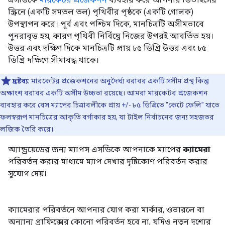
স্ক্রিনে (একটি সমতল তল) পৃথিবীর পৃষ্ঠকে (একটি গোলক)
উপস্থাপন করে। পূর্ব এবং পশ্চিম দিকে, মানচিত্রটি অসীমভাবে
পুনরাবৃত্ত হয়, কারণ পৃথিবী নির্বিঘ্নে নিজের উপরই আবর্তিত হয়।
উত্তর এবং দক্ষিণ দিকে মানচিত্রটি প্রায় ৮৫ ডিগ্রি উত্তর এবং ৮৫
ডিগ্রি দক্ষিণে সীমাবদ্ধ থাকে।
দ্রষ্টব্য:
মারকেটর প্রজেকশনের অনুদৈর্ঘ্য বরাবর একটি সসীম প্রস্থ কিন্তু
অক্ষাংশ বরাবর একটি অসীম উচ্চতা রয়েছে। আমরা মারকেটর প্রজেকশন
ব্যবহার করে বেস ম্যাপের চিত্রাবলীকে প্রায় +/- ৮৫ ডিগ্রিতে "কেটে ফেলি" যাতে
ফলস্বরূপ মানচিত্রের আকৃতি বর্গাকার হয়, যা টাইল নির্বাচনের জন্য সহজতর
লজিক তৈরি করে।
অ্যান্ড্রয়েডের জন্য ম্যাপস এসডিকে আপনাকে ম্যাপের
ক্যামেরা
পরিবর্তন করার মাধ্যমে ম্যাপ দেখার দৃষ্টিকোণ পরিবর্তন করার
সুযোগ দেয়।
ক্যামেরার পরিবর্তনে আপনার যোগ করা মার্কার, ওভারলে বা
অন্যান্য গ্রাফিক্সের কোনো পরিবর্তন হবে না, যদিও নতুন দৃশ্যের