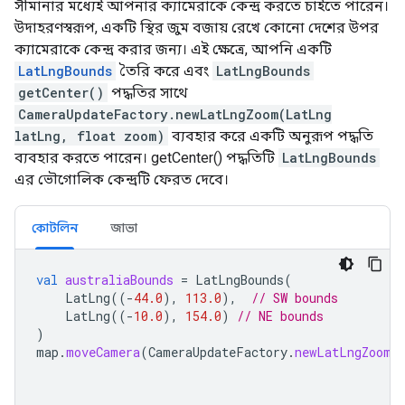
সীমানার মধ্যেই আপনার ক্যামেরাকে কেন্দ্র করতে চাইতে পারেন।
উদাহরণস্বরূপ, একটি স্থির জুম বজায় রেখে কোনো দেশের উপর
ক্যামেরাকে কেন্দ্র করার জন্য। এই ক্ষেত্রে, আপনি একটি
LatLngBounds
তৈরি করে এবং
LatLngBounds
getCenter()
পদ্ধতির সাথে
CameraUpdateFactory.newLatLngZoom(LatLng
latLng, float zoom)
ব্যবহার করে একটি অনুরূপ পদ্ধতি
ব্যবহার করতে পারেন। getCenter() পদ্ধতিটি
LatLngBounds
এর ভৌগোলিক কেন্দ্রটি ফেরত দেবে।
কোটলিন
জাভা
val
australiaBounds
=
LatLngBounds
(
LatLng
((
-
44.0
),
113.0
),
// SW bounds
LatLng
((
-
10.0
),
154.0
)
// NE bounds
)
map
.
moveCamera
(
CameraUpdateFactory
.
newLatLngZoom
(