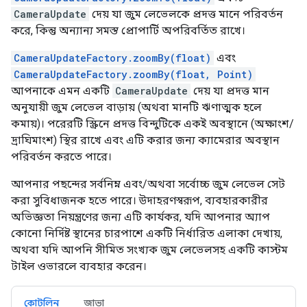
CameraUpdate
দেয় যা জুম লেভেলকে প্রদত্ত মানে পরিবর্তন
করে, কিন্তু অন্যান্য সমস্ত প্রোপার্টি অপরিবর্তিত রাখে।
CameraUpdateFactory.zoomBy(float)
এবং
CameraUpdateFactory.zoomBy(float, Point)
আপনাকে এমন একটি
CameraUpdate
দেয় যা প্রদত্ত মান
অনুযায়ী জুম লেভেল বাড়ায় (অথবা মানটি ঋণাত্মক হলে
কমায়)। পরেরটি স্ক্রিনে প্রদত্ত বিন্দুটিকে একই অবস্থানে (অক্ষাংশ/
দ্রাঘিমাংশ) স্থির রাখে এবং এটি করার জন্য ক্যামেরার অবস্থান
পরিবর্তন করতে পারে।
আপনার পছন্দের সর্বনিম্ন এবং/অথবা সর্বোচ্চ জুম লেভেল সেট
করা সুবিধাজনক হতে পারে। উদাহরণস্বরূপ, ব্যবহারকারীর
অভিজ্ঞতা নিয়ন্ত্রণের জন্য এটি কার্যকর, যদি আপনার অ্যাপ
কোনো নির্দিষ্ট স্থানের চারপাশে একটি নির্ধারিত এলাকা দেখায়,
অথবা যদি আপনি সীমিত সংখ্যক জুম লেভেলসহ একটি কাস্টম
টাইল ওভারলে ব্যবহার করেন।
কোটলিন
জাভা