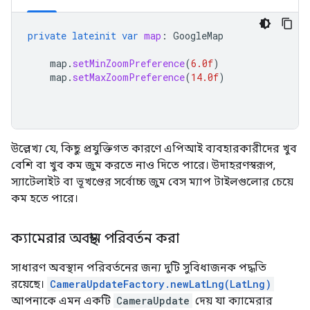
private
lateinit
var
map
:
GoogleMap
map
.
setMinZoomPreference
(
6.0f
)
map
.
setMaxZoomPreference
(
14.0f
)
উল্লেখ্য যে, কিছু প্রযুক্তিগত কারণে এপিআই ব্যবহারকারীদের খুব
বেশি বা খুব কম জুম করতে নাও দিতে পারে। উদাহরণস্বরূপ,
স্যাটেলাইট বা ভূখণ্ডের সর্বোচ্চ জুম বেস ম্যাপ টাইলগুলোর চেয়ে
কম হতে পারে।
ক্যামেরার অবস্থান পরিবর্তন করা
সাধারণ অবস্থান পরিবর্তনের জন্য দুটি সুবিধাজনক পদ্ধতি
রয়েছে।
CameraUpdateFactory.newLatLng(LatLng)
আপনাকে এমন একটি
CameraUpdate
দেয় যা ক্যামেরার