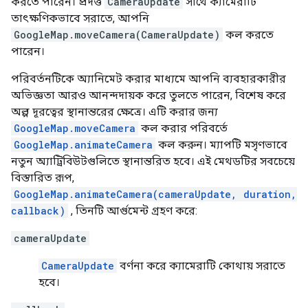
করতে পারেন। প্রদত্ত
CameraUpdate
সাথে ক্যামেরাটি
তাৎক্ষণিকভাবে সরাতে, আপনি
GoogleMap.moveCamera(CameraUpdate)
কল করতে
পারেন।
পরিবর্তনটিকে অ্যানিমেট করার মাধ্যমে আপনি ব্যবহারকারীর
অভিজ্ঞতা আরও আনন্দদায়ক করে তুলতে পারেন, বিশেষ করে
অল্প দূরত্বের স্থানান্তরের ক্ষেত্রে। এটি করার জন্য
GoogleMap.moveCamera
কল করার পরিবর্তে
GoogleMap.animateCamera
কল করুন। ম্যাপটি মসৃণভাবে
নতুন অ্যাট্রিবিউটগুলিতে স্থানান্তরিত হবে। এই মেথডটির সবচেয়ে
বিস্তারিত রূপ,
GoogleMap.animateCamera(cameraUpdate, duration,
callback)
, তিনটি আর্গুমেন্ট গ্রহণ করে:
cameraUpdate
CameraUpdate
বর্ণনা করে ক্যামেরাটি কোথায় সরাতে
হবে।