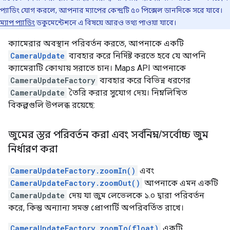
প্যাডিং যোগ করলে, আপনার ম্যাপের কেন্দ্রটি ৫০ পিক্সেল ডানদিকে সরে যাবে।
ম্যাপ প্যাডিং
ডকুমেন্টেশনে এ বিষয়ে আরও তথ্য পাওয়া যাবে।
ক্যামেরার অবস্থান পরিবর্তন করতে, আপনাকে একটি
CameraUpdate
ব্যবহার করে নির্দিষ্ট করতে হবে যে আপনি
ক্যামেরাটি কোথায় সরাতে চান। Maps API আপনাকে
CameraUpdateFactory
ব্যবহার করে বিভিন্ন ধরণের
CameraUpdate
তৈরি করার সুযোগ দেয়। নিম্নলিখিত
বিকল্পগুলি উপলব্ধ রয়েছে:
জুমের স্তর পরিবর্তন করা এবং সর্বনিম্ন
/
সর্বোচ্চ জুম
নির্ধারণ করা
CameraUpdateFactory.zoomIn()
এবং
CameraUpdateFactory.zoomOut()
আপনাকে এমন একটি
CameraUpdate
দেয় যা জুম লেভেলকে ১.০ দ্বারা পরিবর্তন
করে, কিন্তু অন্যান্য সমস্ত প্রোপার্টি অপরিবর্তিত রাখে।
CameraUpdateFactory.zoomTo(float)
একটি