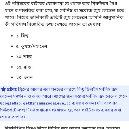
এই পরিসরের বাইরের যেকোনো সংখ্যাকে তার নিকটতম বৈধ
মানে রূপান্তরিত করা হবে, যা সর্বনিম্ন বা সর্বোচ্চ জুম লেভেল হতে
পারে। নিচের তালিকাটি প্রতিটি জুম লেভেলে আপনি আনুমানিক
কী পরিমাণ বিস্তারিত তথ্য দেখতে পাবেন তা দেখায়:
১: বিশ্ব
৫: ভূখণ্ড/মহাদেশ
১০: শহর
১৫: রাস্তা
২০: ভবন
দ্রষ্টব্য:
স্ক্রিনের আকার এবং ঘনত্বের কারণে, কিছু ডিভাইস সর্বনিম্ন জুম
লেভেল সমর্থন নাও করতে পারে। ম্যাপের জন্য সম্ভাব্য সর্বনিম্ন জুম লেভেল পেতে
GoogleMap.getMinimumZoomLevel()
ব্যবহার করুন। যদি আপনার
ভিউপোর্টে সম্পূর্ণ বিশ্ব দেখানোর প্রয়োজন হয়, তবে
লাইট মোড
ব্যবহার করা
শ্রেয় হতে পারে।
নিম্নলিখিত চিত্রগুলিতে বিভিন্ন জুম স্তরের দৃশ্যমান রূপ দেখানো