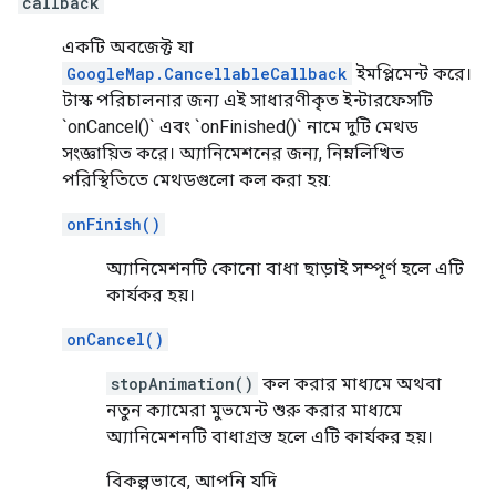
callback
একটি অবজেক্ট যা
GoogleMap.CancellableCallback
ইমপ্লিমেন্ট করে।
টাস্ক পরিচালনার জন্য এই সাধারণীকৃত ইন্টারফেসটি
`onCancel()` এবং `onFinished()` নামে দুটি মেথড
সংজ্ঞায়িত করে। অ্যানিমেশনের জন্য, নিম্নলিখিত
পরিস্থিতিতে মেথডগুলো কল করা হয়:
onFinish()
অ্যানিমেশনটি কোনো বাধা ছাড়াই সম্পূর্ণ হলে এটি
কার্যকর হয়।
onCancel()
stopAnimation()
কল করার মাধ্যমে অথবা
নতুন ক্যামেরা মুভমেন্ট শুরু করার মাধ্যমে
অ্যানিমেশনটি বাধাগ্রস্ত হলে এটি কার্যকর হয়।
বিকল্পভাবে, আপনি যদি