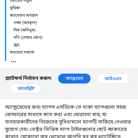
কোডের নমুনা
ভূমিকা
ক্যামেরার অবস্থান
লক্ষ্য (অবস্থান)
দিক (অভিমুখ)
নতি (দেখার কোণ)
জুম
ক্যামেরা সরানো
প্ল্যাটফর্ম নির্বাচন করুন:
অ্যান্ড্রয়েড
আইওএস
জাভাস্ক্রিপ্ট
অ্যান্ড্রয়েডের জন্য ম্যাপস এসডিকে-তে থাকা ম্যাপগুলো সহজ
জেসচারের মাধ্যমে কাত করা এবং ঘোরানো যায়, যা
ব্যবহারকারীদের নিজেদের সুবিধামতো ম্যাপটি সাজিয়ে নেওয়ার
সুযোগ দেয়। ভেক্টর-ভিত্তিক ম্যাপ টাইলগুলোর ছোট আকারের
কারণে, যেকোনো জুম লেভেলে আপনি খুব কম ল্যাটেন্সিতে