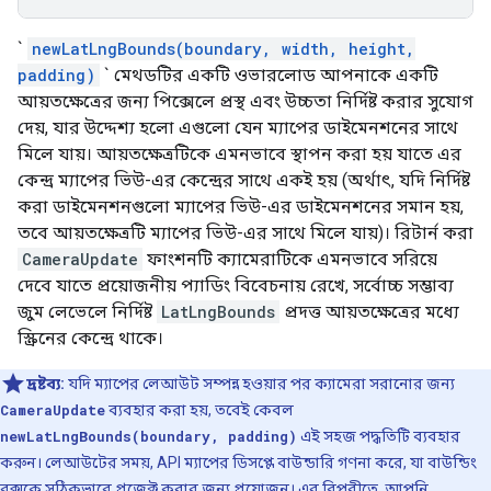
`
newLatLngBounds(boundary, width, height,
padding)
` মেথডটির একটি ওভারলোড আপনাকে একটি
আয়তক্ষেত্রের জন্য পিক্সেলে প্রস্থ এবং উচ্চতা নির্দিষ্ট করার সুযোগ
দেয়, যার উদ্দেশ্য হলো এগুলো যেন ম্যাপের ডাইমেনশনের সাথে
মিলে যায়। আয়তক্ষেত্রটিকে এমনভাবে স্থাপন করা হয় যাতে এর
কেন্দ্র ম্যাপের ভিউ-এর কেন্দ্রের সাথে একই হয় (অর্থাৎ, যদি নির্দিষ্ট
করা ডাইমেনশনগুলো ম্যাপের ভিউ-এর ডাইমেনশনের সমান হয়,
তবে আয়তক্ষেত্রটি ম্যাপের ভিউ-এর সাথে মিলে যায়)। রিটার্ন করা
CameraUpdate
ফাংশনটি ক্যামেরাটিকে এমনভাবে সরিয়ে
দেবে যাতে প্রয়োজনীয় প্যাডিং বিবেচনায় রেখে, সর্বোচ্চ সম্ভাব্য
জুম লেভেলে নির্দিষ্ট
LatLngBounds
প্রদত্ত আয়তক্ষেত্রের মধ্যে
স্ক্রিনের কেন্দ্রে থাকে।
দ্রষ্টব্য:
যদি ম্যাপের লেআউট সম্পন্ন হওয়ার পর ক্যামেরা সরানোর জন্য
CameraUpdate
ব্যবহার করা হয়, তবেই কেবল
newLatLngBounds(boundary, padding)
এই সহজ পদ্ধতিটি ব্যবহার
করুন। লেআউটের সময়, API ম্যাপের ডিসপ্লে বাউন্ডারি গণনা করে, যা বাউন্ডিং
বক্সকে সঠিকভাবে প্রজেক্ট করার জন্য প্রয়োজন। এর বিপরীতে, আপনি