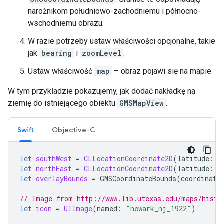
narożnikom południowo-zachodniemu i północno-
wschodniemu obrazu.
W razie potrzeby ustaw właściwości opcjonalne, takie
jak
bearing
i
zoomLevel
.
Ustaw właściwość
map
– obraz pojawi się na mapie.
W tym przykładzie pokazujemy, jak dodać nakładkę na
ziemię do istniejącego obiektu
GMSMapView
.
Swift
Objective-C
let
southWest
=
CLLocationCoordinate2D
(
latitude
:
4
let
northEast
=
CLLocationCoordinate2D
(
latitude
:
4
let
overlayBounds
=
GMSCoordinateBounds
(
coordinate
// Image from http://www.lib.utexas.edu/maps/histo
let
icon
=
UIImage
(
named
:
"newark_nj_1922"
)