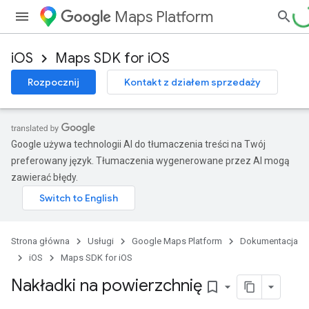
Maps Platform
iOS
Maps SDK for iOS
Rozpocznij
Kontakt z działem sprzedaży
Google używa technologii AI do tłumaczenia treści na Twój
preferowany język. Tłumaczenia wygenerowane przez AI mogą
zawierać błędy.
Strona główna
Usługi
Google Maps Platform
Dokumentacja
iOS
Maps SDK for iOS
Nakładki na powierzchnię
bookmark_border