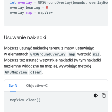
let
overlay
=
GMSGroundOverlay
(
bounds
:
overlayBoun
overlay
.
bearing
=
0
overlay
.
map
=
mapView
Usuwanie nakładki
Możesz usunąć nakładkę terenu z mapy, ustawiając
w elementach
GMSGroundOverlay
map
wartość
nil
.
Możesz też usunąć wszystkie nakładki (w tym nakładki
naziemne widoczne na mapie), wywołując metodę
GMSMapView
clear
.
Swift
Objective-C
mapView
.
clear
()