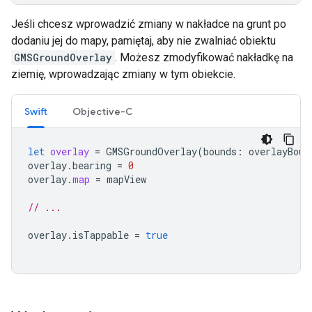
Jeśli chcesz wprowadzić zmiany w nakładce na grunt po
dodaniu jej do mapy, pamiętaj, aby nie zwalniać obiektu
GMSGroundOverlay
. Możesz zmodyfikować nakładkę na
ziemię, wprowadzając zmiany w tym obiekcie.
Swift
Objective-C
let
overlay
=
GMSGroundOverlay
(
bounds
:
overlayBoun
overlay
.
bearing
=
0
overlay
.
map
=
mapView
// ...
overlay
.
isTappable
=
true