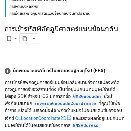
การจัดเรียงผลลัพธ์
การเข้ารหัสพิกัดภูมิศาสตร์แบบย้อนกลับเป็นค่าประมาณ
การเข้ารหัสพิกัดภูมิศาสตร์แบบย้อนกลับ
bookmark_border
นักพัฒนาซอฟต์แวร์ในเขตเศรษฐกิจยุโรป (EEA)
การเข้ารหัสพิกัดภูมิศาสตร์แบบย้อนกลับหมายถึงการแปลงพิกัด
ทางภูมิศาสตร์ของสถานที่ตั้ง เป็นที่อยู่บนถนนที่มนุษย์อ่านได้
Maps SDK สำหรับ iOS มีคลาสที่ชื่อ
GMSGeocoder
ซึ่งมี
ฟังก์ชันสมาชิก
reverseGeocodeCoordinate
ที่คุณใช้เพื่อ
ทำการแปลงได้ เมธอดนี้จะใช้ พิกัดตำแหน่งในอินสแตนซ์ของออบ
เจ็กต์
CLLocationCoordinate2D
และแสดงผลที่อยู่แบบถนนที่
มนุษย์อ่านได้ในอินสแตนซ์ของคลาส
GMSAddress