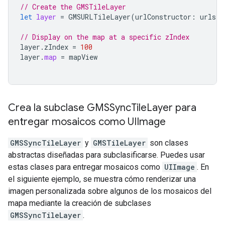
// Create the GMSTileLayer
let
layer
=
GMSURLTileLayer
(
urlConstructor
:
urls
)
// Display on the map at a specific zIndex
layer
.
zIndex
=
100
layer
.
map
=
mapView
Crea la subclase GMSSync
Tile
Layer para
entregar mosaicos como UIImage
GMSSyncTileLayer
y
GMSTileLayer
son clases
abstractas diseñadas para subclasificarse. Puedes usar
estas clases para entregar mosaicos como
UIImage
. En
el siguiente ejemplo, se muestra cómo renderizar una
imagen personalizada sobre algunos de los mosaicos del
mapa mediante la creación de subclases
GMSSyncTileLayer
.