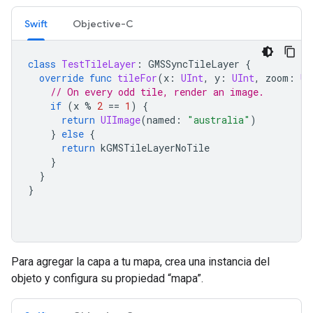
Swift
Objective-C
class
TestTileLayer
:
GMSSyncTileLayer
{
override
func
tileFor
(
x
:
UInt
,
y
:
UInt
,
zoom
:
UI
// On every odd tile, render an image.
if
(
x
%
2
==
1
)
{
return
UIImage
(
named
:
"australia"
)
}
else
{
return
kGMSTileLayerNoTile
}
}
}
Para agregar la capa a tu mapa, crea una instancia del
objeto y configura su propiedad “mapa”.