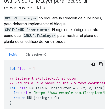
Usa GMSURLTile
Layer para recuperar
mosaicos de URLs
GMSURLTileLayer
no requiere la creación de subclases,
pero deberás implementar el bloque
GMSTileURLConstructor
. El siguiente código muestra
cómo usar
GMSURLTileLayer
para mostrar el plano de
planta de un edificio de varios pisos.
Swift
Objective-C
let
floor
=
1
// Implement GMSTileURLConstructor
// Returns a Tile based on the x,y,zoom coordinate
let
urls
:
GMSTileURLConstructor
=
{
(
x
,
y
,
zoom
)
i
let
url
=
"https://www.example.com/floorplans/L
\
return
URL
(
string
:
url
)
}