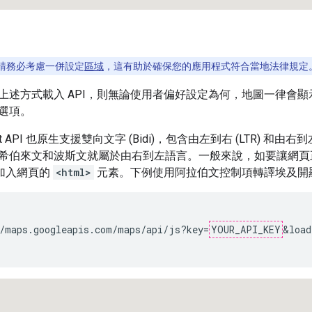
。
請務必考慮一併設定
區域
，這有助於確保您的應用程式符合當地法律規定
上述方式載入 API，則無論使用者偏好設定為何，地圖一律會
選項。
cript API 也原生支援雙向文字 (Bidi)，包含由左到右 (LTR) 和由
希伯來文和波斯文就屬於由右到左語言。一般來說，如要讓網頁
加入網頁的
<html>
元素。下例使用阿拉伯文控制項轉譯埃及開
/maps.googleapis.com/maps/api/js?key=
YOUR_API_KEY
&load