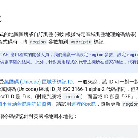
化
式的地圖圖塊或自訂調整 (例如根據特定區域調整地理編碼結果)，
API 程式碼時，將
region
參數加到
<script>
標記。
Script API 應用程式的開發人員，我們建議一律設定
region
參數。設定
regi
) 通常能提供更準確的結果。 此外，針對應用程式的代管主機所在國家/地區
受
萬國碼 (Unicode) 區域子標記 ID
。一般來說，該 ID 可一對
數萬國碼 (Unicode) 區域 ID 與 ISO 3166-1 alpha-2 
cTLD 是「uk」(對應到網域
.co.uk
)，而區域 ID 卻是「G
 地圖平台涵蓋範圍詳細資料
。請試用
這裡的示範
，瞭解更新
regio
指令碼標記針對英國將地圖本地化：