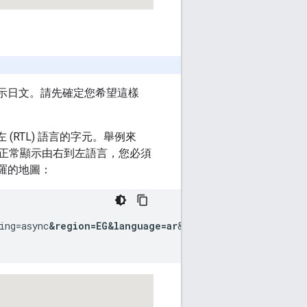
。
顯示日文。請先確定您希望這樣
右到左 (RTL) 語言的字元。舉例來
正常顯示由右到左語言，您必須
羅的地圖：
ing=async
&region=EG
&language=ar
&callback=initMap">
