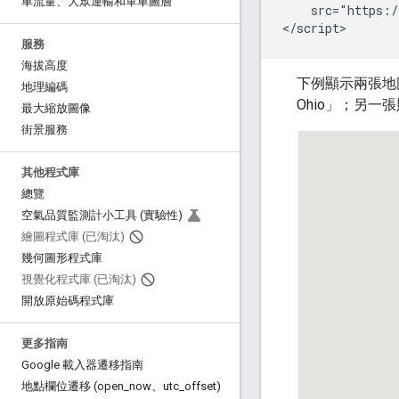
車流量、大眾運輸和單車圖層
    src="https:/
</script>
服務
海拔高度
下例顯示兩張地
地理編碼
Ohio」；另一
最大縮放圖像
街景服務
其他程式庫
總覽
空氣品質監測計小工具 (實驗性)
繪圖程式庫 (已淘汰)
幾何圖形程式庫
視覺化程式庫 (已淘汰)
開放原始碼程式庫
更多指南
Google 載入器遷移指南
地點欄位遷移 (open
_
now、utc
_
offset)