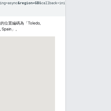
ing=async
&region=GB
&callback=initMap">

」的位置編碼為「Toledo,
Spain」。