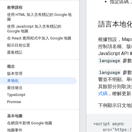
指定區碼
教學課程
使用 HTML 加入含有標記的 Google 地
圖
語言本地
使用 Java
Script 加入含有標記的
Google 地圖
在 React 應用程式中加入 Google 地圖
根據預設，Map
顯示目前位置
控制項名稱、版
叢集標記
JavaScript
language
參數
概念
language
參數
版本管理
響並不明顯。舉
本地化
其餘部分則取決
最佳做法
式碼
，瞭解更
Type
Script
Promise
下例顯示日文地
基本地圖
<script async

在網頁中新增 Google 地圖
    src="https:/
地圖事件