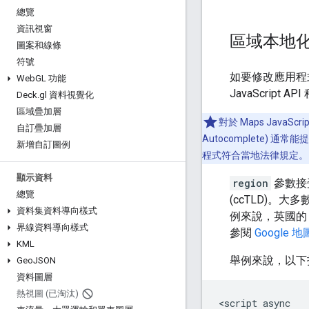
總覽
資訊視窗
區域本地
圖案和線條
符號
如要修改應用程
Web
GL 功能
JavaScript 
Deck
.
gl 資料視覺化
區域疊加層
對於 Maps Java
自訂疊加層
Autocomplete
新增自訂圖例
程式符合當地法律規定。
顯示資料
region
參數接
總覽
(ccTLD)。大多
資料集資料導向樣式
例來說，英國的 c
界線資料導向樣式
參閱
Google
KML
舉例來說，以下
Geo
JSON
資料圖層
熱視圖 (已淘汰)
<script async
