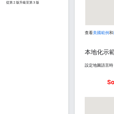
從第 2 版升級至第 3 版
查看
美國範例
和
本地化示
設定地圖語言時