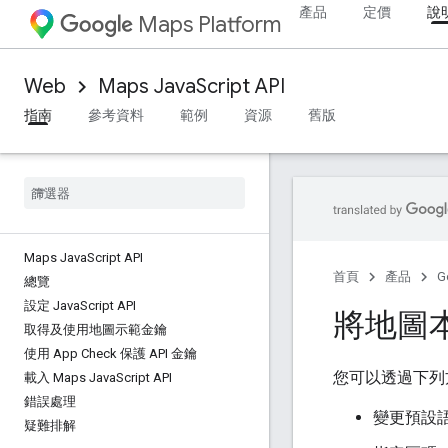
產品
定價
說
Maps Platform
Web
Maps JavaScript API
指南
參考資料
範例
資源
舊版
Maps Java
Script API
首頁
產品
G
總覽
設定 Java
Script API
將地圖
取得及使用地圖示範金鑰
使用 App Check 保護 API 金鑰
您可以透過下列
載入 Maps Java
Script API
錯誤處理
變更預設
疑難排解