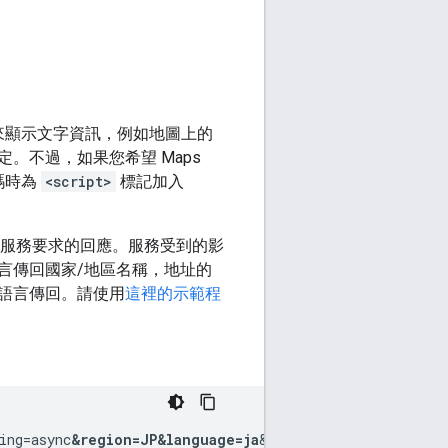
言設定來顯示文字資訊，例如地圖上的
。不過，如果您希望 Maps
式碼時為
<script>
標記加入
服務要求的回應。服務受到的影
言傳回國家/地區名稱，地址的
語言傳回。請使用
這裡的示範程
ing=async
&region=JP
&language=ja
&callback=initMap">
