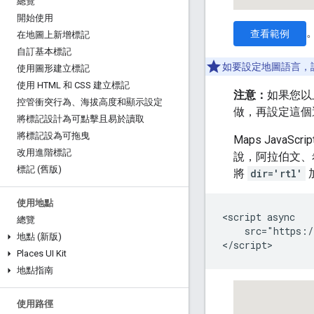
總覽
開始使用
查看範例
在地圖上新增標記
自訂基本標記
如要設定地圖語言，
使用圖形建立標記
使用 HTML 和 CSS 建立標記
注意：
如果您以
控管衝突行為、海拔高度和顯示設定
做，再設定這個
將標記設計為可點擊且易於讀取
將標記設為可拖曳
Maps JavaS
改用進階標記
說，阿拉伯文、
標記 (舊版)
將
dir='rtl'
使用地點
<script async

總覽
    src="https:/
地點 (新版)
</script>
Places UI Kit
地點指南
使用路徑