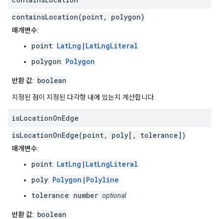
containsLocation(point, polygon)
매개변수:
point
LatLng
|
LatLngLiteral
:
polygon
Polygon
:
boolean
반환 값:
지정된 점이 지정된 다각형 내에 있는지 계산합니다.
is
Location
On
Edge
isLocationOnEdge(point, poly[, tolerance])
매개변수:
point
LatLng
|
LatLngLiteral
:
poly
Polygon
|
Polyline
:
tolerance
number
:
optional
boolean
반환 값: