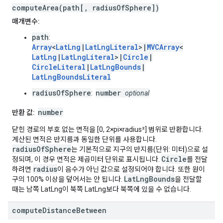
computeArea(path[, radiusOfSphere])
매개변수:
path
:
Array
<
LatLng
|
LatLngLiteral
>|
MVCArray
<
LatLng
|
LatLngLiteral
>|
Circle
|
CircleLiteral
|
LatLngBounds
|
LatLngBoundsLiteral
radiusOfSphere
number
:
optional
number
반환 값:
닫힌 경로의 부호 없는 면적을 [0, 2×pi×radius²] 범위로 반환합니다.
계산된 면적은 반지름과 동일한 단위를 사용합니다.
radiusOfSphere
는 기본적으로 지구의 반지름(단위: 미터)으로 설
Circle
정되며, 이 경우 면적은 제곱미터 단위로 표시됩니다.
를 전달
radius
하려면
이 음수가 아닌 값으로 설정되어야 합니다. 또한 원이
LatLngBounds
구의 100% 이상을 덮어서는 안 됩니다.
을 전달할
때는 남쪽 LatLng이 북쪽 LatLng보다 북쪽에 있을 수 없습니다.
compute
Distance
Between