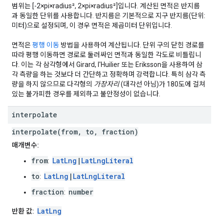
범위는 [-2×pi×radius², 2×pi×radius²]입니다. 계산된 면적은 반지름
과 동일한 단위를 사용합니다. 반지름은 기본적으로 지구 반지름(단위:
미터)으로 설정되며, 이 경우 면적은 제곱미터 단위입니다.
면적은
평행 이동
방법을 사용하여 계산됩니다. 단위 구의 닫힌 경로를
따라 평행 이동하면 경로로 둘러싸인 면적과 동일한 각도로 비틀립니
다. 이는 각 삼각형에서 Girard, l'Huilier 또는 Eriksson을 사용하여 삼
각 측량을 하는 것보다 더 간단하고 정확하며 강력합니다. 특히 삼각 측
량을 하지 않으므로 다각형의
가장자리
(대각선 아님)가 180도에 걸쳐
있는 불가피한 경우를 제외하고 불안정성이 없습니다.
interpolate
interpolate(from, to, fraction)
매개변수:
from
LatLng
|
LatLngLiteral
:
to
LatLng
|
LatLngLiteral
:
fraction
number
:
LatLng
반환 값: