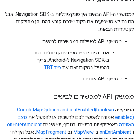
לממשקי ה-API הבאים אין פונקציונליות ב-Navigation SDK, אבל
הם גם לא משפיעים אם הקוד שלכם קורא להם. הן מחולקות
לקטגוריות הבאות:
ממשקי API לפעילות במכשירים לבישים.
אם רוצים להשתמש בפונקציונליות הזו
ב-Navigation SDK ל-Android, צריך
להפעיל במקום זאת את
פיד TBT
.
ממשקי API אחרים.
ממשקי API למכשירים לבישים
הפונקציה
GoogleMapOptions.ambientEnabled(boolean
enabled)
אמורה לאפשר לכם להשבית או להפעיל את
מצב
האווירה
באפליקציות לבישים. בנוסף, יש שיטות
onEnterAmbient
ו-
onExitAmbient
ב-
MapView
וב-
MapFragment
, אבל אין להן