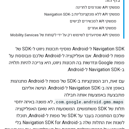
בדף הזה
ממשקי API שגורמים לחריגה
ממשקי API ללא פונקציונליות ב-Navigation SDK
ממשקי API למכשירים לבישים
ממשקי API אחרים
ממשקי API שמיועדים לשימוש רק על ידי לקוחות של Mobility Services
‫Navigation SDK ל-Android מוסיף תכונות ניווט ל-SDK של
מפות ל-Android. אם אפליקציה ל-Android שלכם מבוססת על
מפות Google ונדרשות בה תכונות ניווט, היא צריכה להיות תלויה
ב-Navigation SDK ל-Android.
עם זאת, רוב הפונקציות ב-SDK של מפות ל-Android מתנהגות
באופן זהה ב-Navigation SDK ל-Android. הגישה אליהם
מתבצעת באמצעות אותה חבילה
com.google.android.gms.maps
, לא משנה באיזה יחסי
תלות של SDK משתמשים. המשמעות היא שאם האפליקציה
שלכם הסתמכה בעבר על SDK של מפות ל-Android, תוכלו
לשנות את התלות שלה ב-Navigation SDK for Android בלי