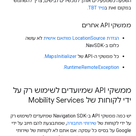
השפעה כשמפעילים אותן. למכשירים לבישים, צריך להשתמש
במקום זאת ב
פיד TBT
.
ממשקי API אחרים
הגדרת LocationSource מותאם אישית
לא עושה
כלום ב-NavSDK.
כל ממשקי ה-API של
MapsInitializer
.
.
RuntimeRemoteException
ממשקי API שמיועדים לשימוש רק על
ידי לקוחות של Mobility Services
יש כמה ממשקי API ב-Navigation SDK שמיועדים לשימוש רק
על ידי לקוחות של
שירותי תחבורה
, שמתבצעת להם חיוב על ידי
Google על בסיס כל עסקה. אם אתם לא לקוחות של שירותי