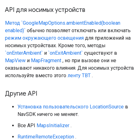
API для носимых устройств
Метод `GoogleMapOptions.ambientEnabled(boolean
enabled)`
обычно позволяет отключать или включать
режим окружающего освещения
для приложений на
носимых устройствах. Кроме того, методы
`onEnterAmbient`
и
`onExitAmbient`
существуют в
MapView
и
MapFragment
, но при вызове они не
оказывают никакого влияния. Для носимых устройств
используйте вместо этого
ленту TBT
.
Другие API
Установка пользовательского LocationSource
в
NavSDK ничего не меняет.
Все API
MapsInitializer
.
RuntimeRemoteException
.