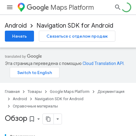
Maps Platform
Android
Navigation SDK for Android
Начать
Связаться с отделом продаж
turnbyturn
.turnbyturn.model
Эта страница переведена с помощью
Cloud Translation API
.
Главная
Товары
Google Maps Platform
Документация
Android
Navigation SDK for Android
Справочные материалы
Обзор
bookmark_border