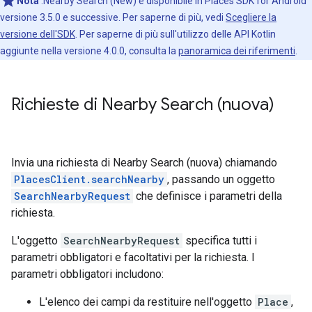
Nota
:Nearby Search (New) è disponibile in Places SDK for Android
versione 3.5.0 e successive. Per saperne di più, vedi
Scegliere la
versione dell'SDK
. Per saperne di più sull'utilizzo delle API Kotlin
aggiunte nella versione 4.0.0, consulta la
panoramica dei riferimenti
.
Richieste di Nearby Search (nuova)
Invia una richiesta di Nearby Search (nuova) chiamando
PlacesClient.searchNearby
, passando un oggetto
SearchNearbyRequest
che definisce i parametri della
richiesta.
L'oggetto
SearchNearbyRequest
specifica tutti i
parametri obbligatori e facoltativi per la richiesta. I
parametri obbligatori includono:
L'elenco dei campi da restituire nell'oggetto
Place
,