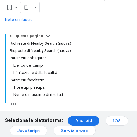
bookmark_border
Note di rilascio
Su questa pagina
Richieste di Nearby Search (nuova)
Risposte di Nearby Search (nuova)
Parametri obbligatori
Elenco dei campi
Limitazione della località
Parametri facoltativi
Tipi e tipi principali
Numero massimo di risultati
Seleziona la piattaforma:
Android
iOS
JavaScript
Servizio web