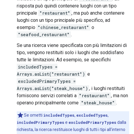
risposta può quindi contenere luoghi con un tipo
principale
"restaurant"
, ma può anche contenere
luoghi con un tipo principale più specifico, ad
esempio
"chinese_restaurant"
o
"seafood_restaurant"
.
Se una ricerca viene specificata con più limitazioni di
tipo, vengono restituiti solo i luoghi che soddisfano
tutte le limitazioni. Ad esempio, se specifichi
includedTypes =
Arrays.asList("restaurant")
e
excludedPrimaryTypes =
Arrays.asList("steak_house")
, i luoghi restituiti
forniscono servizi correlati a
"restaurant"
, ma non
operano principalmente come
"steak_house"
.
Se ometti
includedTypes
,
excludedTypes
,
includedPrimaryTypes
e
excludedPrimaryTypes
dalla
richiesta, la ricerca restituisce luoghi di tutti i tipi all'interno