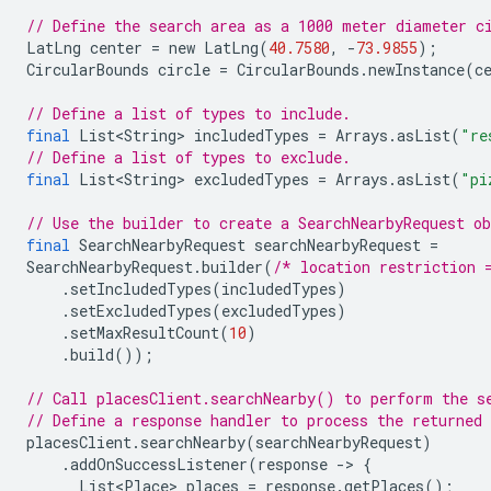
// Define the search area as a 1000 meter diameter c
LatLng
center
=
new
LatLng
(
40.7580
,
-
73.9855
);
CircularBounds
circle
=
CircularBounds
.
newInstance
(
c
// Define a list of types to include.
final
List<String>
includedTypes
=
Arrays
.
asList
(
"re
// Define a list of types to exclude.
final
List<String>
excludedTypes
=
Arrays
.
asList
(
"pi
// Use the builder to create a SearchNearbyRequest o
final
SearchNearbyRequest
searchNearbyRequest
=
SearchNearbyRequest
.
builder
(
/* location restriction 
.
setIncludedTypes
(
includedTypes
)
.
setExcludedTypes
(
excludedTypes
)
.
setMaxResultCount
(
10
)
.
build
());
// Call placesClient.searchNearby() to perform the s
// Define a response handler to process the returned
placesClient
.
searchNearby
(
searchNearbyRequest
)
.
addOnSuccessListener
(
response
-
>
{
List<Place>
places
=
response
.
getPlaces
();