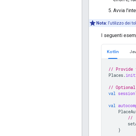
Avvia l'int
Nota:
l'utilizzo dei t
I seguenti esem
Kotlin
Ja
// Provide 
Places
.
init
// Optional
val
session
val
autocom
PlaceAu
// 
set
}