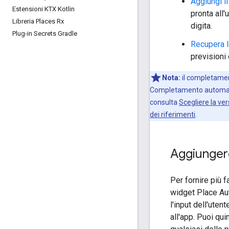
Aggiungi i
Estensioni KTX Kotlin
pronta all'
Libreria Places Rx
digita.
Plug-in Secrets Gradle
Recupera l
previsioni 
Nota:
il completament
Completamento automatico
consulta
Scegliere la ve
dei riferimenti
.
Aggiunger
Per fornire più 
widget Place Aut
l'input dell'uten
all'app. Puoi qui