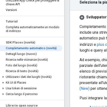
Utilizzare App Check per proteggere la
Seleziona la pi
chiave API
Versioni
Sviluppato
Tutorial
Completamento au
Completa automaticamente un modulo
di indirizzo
include una strin
automatico può t
SDK Places (novità)
indirizzi e
plus 
Completamento automatico (novità)
luoghi e query al
Dettagli luogo (nuovo)
Ad esempio, chia
Ricerca nelle vicinanze (novità)
parziale dell'ute
Foto del luogo (novità)
elenco di previsi
Ricerca di testo (novità)
ristorante chiam
Utilizzare i dati dei luoghi (novità)
presentate all'ut
Kit UI di Places
(New)
per ottene
Usa token di sessione
Cerca lungo il percorso
Puoi integrare l
Librerie open source