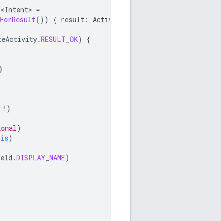
r<Intent>
=
ForResult
())
{
result
:
ActivityResult
-
teActivity
.
RESULT_OK
)
{
)
!!
)
ional)
his
)
ield
.
DISPLAY_NAME
)