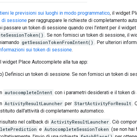
tieni le previsioni sui luoghi in modo programmatico
, il widget 
 di sessione
per raggruppare le richieste di completamento autom
oi passare un token di sessione quando crei l'intent per il widge
eteSessionToken()
. Se non fornisci un token di sessione, il wi
chiamando
getSessionTokenFromIntent()
. Per ulteriori infor
nformazioni sui token di sessione
.
l widget Place Autocomplete alla tua app:
vo) Definisci un token di sessione. Se non fornisci un token di se
un
autocompleteIntent
con i parametri desiderati e il token di
un
ActivityResultLauncher
per
StartActivityForResult
. 
estituito dall'attività di completamento automatico.
 risultato nel callback di
ActivityResultLauncher
. Ciò comport
letePrediction
e
AutocompleteSessionToken
(se non hai f
acoltativamente, l'invio di una richiesta
fetchPlace()
per ottener