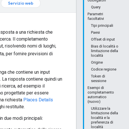
obbligatori
Servizio web
Query
Parametri
facoltativi
Tipi principali
isposta a una richiesta che
Paesi
 ricerca. Il completamento
Offset di input
t, risolvendo nomi di luoghi,
Bias di località o
limitazione della
a, per fornire previsioni di
località
Origine
Codice regione
nga che contiene un input
Token di
CA. La risposta contiene quindi un
sessione
i ricerca, ad esempio il
Esempi di
ono progettate per essere
completamento
automatico
una richiesta
Places Details
(nuovo)
i restituite.
Utilizzare la
limitazione della
n due modi principali:
località e la
preferenza di
località