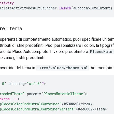
ctivity
mpleteActivityResultLauncher
.
launch
(
autocompleteIntent
)
re il tema
sperienza di completamento automatico, puoi specificare un tem
tributi di stile predefiniti. Puoi personalizzare i colori, la tipografi
nente Place Autocomplete. Il valore predefinito è
PlacesMate
lizzano gli stili predefiniti.
 override del tema in
…/res/values/themes.xml
. Ad esempio:
.0"
encoding
=
"utf-8"
?
>

randedTheme"
parent
=
"PlacesMaterialTheme"
okens. --
placesColorOnNeutralContainer"
>
#5300e8
<
/
item
placesColorOnNeutralContainerVariant"
>
#ee6002
<
/
item