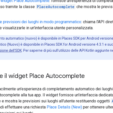
l widget Place Autocomplete
: fornisce un'esperienza di complet
uso tramite la classe
PlaceAutocomplete
che mostra le previs
e previsioni dei luoghi in modo programmatico
: chiama l'API dir
e visualizzarle in un'interfaccia utente personalizzata.
o automatico (nuovo) è disponibile in Places SDK per Android versione 3
 (Nuovo) è disponibile in Places SDK for Android versione 4.3.1 e suc
rsione dell'SDK
. Per saperne di più sull'utilizzo delle API Kotlin aggiunte n
e il widget Place Autocomplete
facilmente un'esperienza di completamento automatico dei luoghi 
ocomplete alla tua app. Il widget fornisce un'interfaccia dedica
te e mostra le previsioni sui luoghi all'utente restituendo oggetti
ndi effettuare una richiesta
Place Details (New)
per ottenere ulter