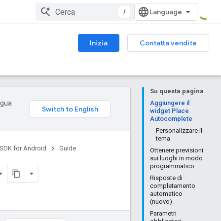
/
Inizia
Contatta vendite
Su questa pagina
ingua
Aggiungere il
widget Place
Autocomplete
Personalizzare il
tema
 SDK for Android
Guide
Ottenere previsioni
sui luoghi in modo
programmatico
Risposte di
completamento
automatico
(nuovo)
Parametri