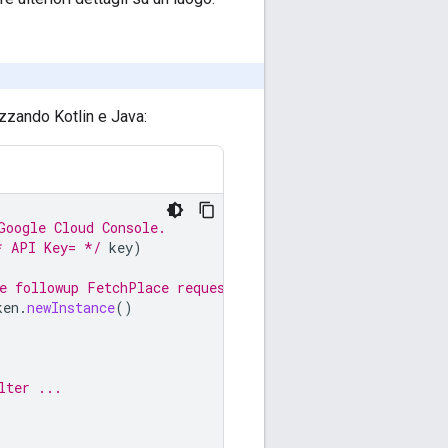
zzando Kotlin e Java:
Google Cloud Console.
* API Key= */
key
)
e followup FetchPlace request.
ken
.
newInstance
()
lter ...