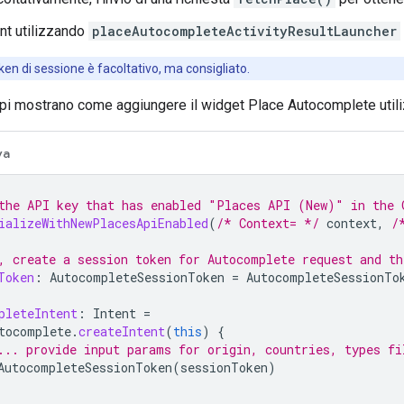
ent utilizzando
placeAutocompleteActivityResultLauncher
oken di sessione è facoltativo, ma consigliato.
pi mostrano come aggiungere il widget Place Autocomplete utili
va
the API key that has enabled "Places API (New)" in the 
ializeWithNewPlacesApiEnabled
(
/* Context= */
context
,
/
, create a session token for Autocomplete request and th
Token
:
AutocompleteSessionToken
=
AutocompleteSessionTo
pleteIntent
:
Intent
=
tocomplete
.
createIntent
(
this
)
{
... provide input params for origin, countries, types fi
AutocompleteSessionToken
(
sessionToken
)