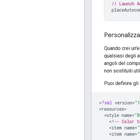
// Launch A
placeAutoco
Personalizza
Quando crei un'e
qualsiasi degli at
angoli del compo
non sostituiti uti
Puoi definire gli
<
?
xml
version
=
"1
<
resources
<
style
name
=
"B
<
!
-- Color t
<
item
name
=
"
<
item
name
=
"