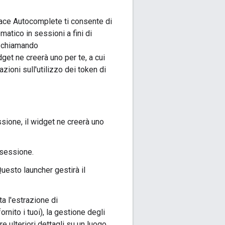
Place Autocomplete ti consente di
atico in sessioni a fini di
t chiamando
dget ne creerà uno per te, a cui
mazioni sull'utilizzo dei token di
ssione, il widget ne creerà uno
 sessione.
Questo launcher gestirà il
a l'estrazione di
ornito i tuoi), la gestione degli
e ulteriori dettagli su un luogo.