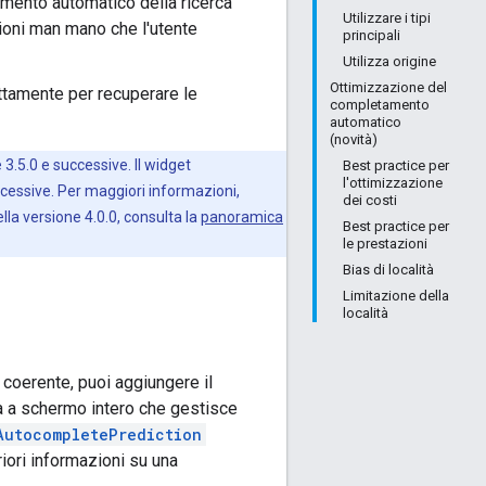
amento automatico della ricerca
Utilizzare i tipi
ioni man mano che l'utente
principali
Utilizza origine
Ottimizzazione del
ettamente per recuperare le
completamento
automatico
(novità)
.5.0 e successive. Il widget
Best practice per
l'ottimizzazione
cessive. Per maggiori informazioni,
dei costi
ella versione 4.0.0, consulta la
panoramica
Best practice per
le prestazioni
Bias di località
Limitazione della
località
coerente, puoi aggiungere il
ta a schermo intero che gestisce
AutocompletePrediction
iori informazioni su una