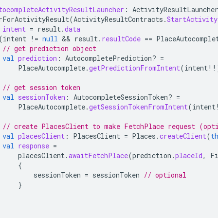
tocompleteActivityResultLauncher
:
ActivityResultLaunche
rForActivityResult
(
ActivityResultContracts
.
StartActivity
intent
=
result
.
data
(
intent
!=
null
 && 
result
.
resultCode
==
PlaceAutocomple
// get prediction object
val
prediction
:
AutocompletePrediction? 
=
PlaceAutocomplete
.
getPredictionFromIntent
(
intent
!!
// get session token
val
sessionToken
:
AutocompleteSessionToken? 
=
PlaceAutocomplete
.
getSessionTokenFromIntent
(
intent
// create PlacesClient to make FetchPlace request (opt
val
placesClient
:
PlacesClient
=
Places
.
createClient
(
t
val
response
=
placesClient
.
awaitFetchPlace
(
prediction
.
placeId
,
F
{
sessionToken
=
sessionToken
// optional
}