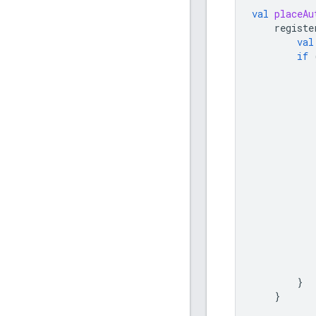
val
placeAu
registe
val
if
}
}