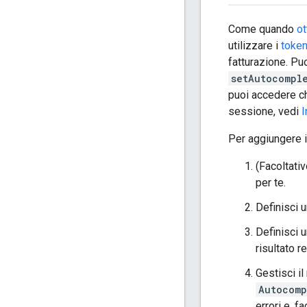
Come quando
ot
utilizzare i
token
fatturazione. Pu
setAutocompl
puoi accedere 
sessione, vedi
I
Per aggiungere i
(Facoltati
per te.
Definisci 
Definisci 
risultato r
Gestisci il
Autocomp
errori e, f