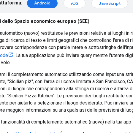
attaforma:
Android
iOS
JavaScript
ri dello Spazio economico europeo (SEE)
tomatico (nuovo) restituisce le previsioni relative ai luoghi in r
ga di ricerca di testo e limiti geografici che controllano l'area di
rovare corrispondenze con parole intere e sottostringhe dell'inpu
code
. La tua applicazione può inviare query mentre l'utente digit
 volo.
mi il completamento automatico utilizzando come input una stri
nte, "Sicilian piz", con l'area di ricerca limitata a San Francisco, 
oni di luoghi che corrispondono alla stringa di ricerca e all'area d
ato "Sicilian Pizza Kitchen". Le previsioni dei luoghi restituite s
ente per aiutarlo a selezionare il luogo desiderato. Puoi inviare 
re maggiori informazioni su una qualsiasi delle previsioni di luogh
a funzionalità di completamento automatico (nuova) nella tua app i