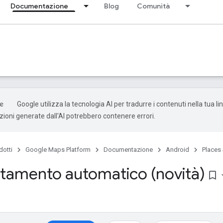
Documentazione
Blog
Comunità
Google utilizza la tecnologia AI per tradurre i contenuti nella tua l
uzioni generate dall'AI potrebbero contenere errori.
dotti
Google Maps Platform
Documentazione
Android
Places
amento automatico (novità)
bookmark_border