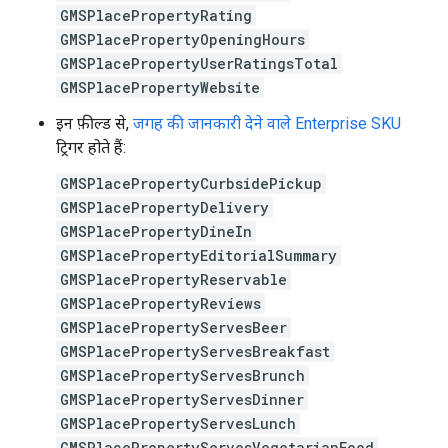
GMSPlacePropertyRating
GMSPlacePropertyOpeningHours
GMSPlacePropertyUserRatingsTotal
GMSPlacePropertyWebsite
इन फ़ील्ड से,
जगह की जानकारी देने वाले Enterprise SKU
ट्रिगर होते हैं:
GMSPlacePropertyCurbsidePickup
GMSPlacePropertyDelivery
GMSPlacePropertyDineIn
GMSPlacePropertyEditorialSummary
GMSPlacePropertyReservable
GMSPlacePropertyReviews
GMSPlacePropertyServesBeer
GMSPlacePropertyServesBreakfast
GMSPlacePropertyServesBrunch
GMSPlacePropertyServesDinner
GMSPlacePropertyServesLunch
GMSPlacePropertyServesVegetarianFood