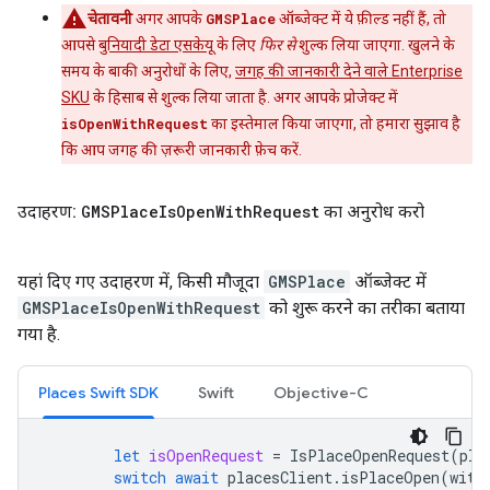
चेतावनी
अगर आपके
GMSPlace
ऑब्जेक्ट में ये फ़ील्ड नहीं हैं, तो
आपसे
बुनियादी डेटा एसकेयू
के लिए
फिर से
शुल्क लिया जाएगा. खुलने के
समय के बाकी अनुरोधों के लिए,
जगह की जानकारी देने वाले Enterprise
SKU
के हिसाब से शुल्क लिया जाता है. अगर आपके प्रोजेक्ट में
isOpenWithRequest
का इस्तेमाल किया जाएगा, तो हमारा सुझाव है
कि आप जगह की ज़रूरी जानकारी फ़ेच करें.
उदाहरण:
GMSPlace
Is
Open
With
Request
का अनुरोध करो
यहां दिए गए उदाहरण में, किसी मौजूदा
GMSPlace
ऑब्जेक्ट में
GMSPlaceIsOpenWithRequest
को शुरू करने का तरीका बताया
गया है.
Places Swift SDK
Swift
Objective-C
let
isOpenRequest
=
IsPlaceOpenRequest
(
pla
switch
await
placesClient
.
isPlaceOpen
(
with