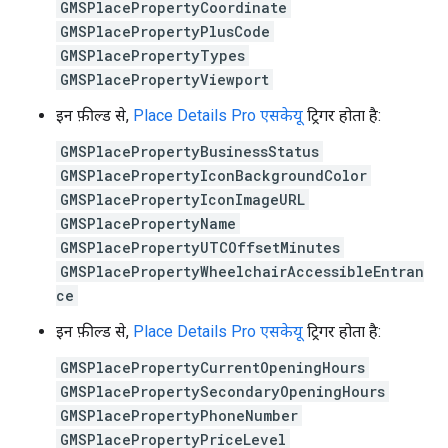
GMSPlacePropertyCoordinate
GMSPlacePropertyPlusCode
GMSPlacePropertyTypes
GMSPlacePropertyViewport
इन फ़ील्ड से,
Place Details Pro एसकेयू
ट्रिगर होता है:
GMSPlacePropertyBusinessStatus
GMSPlacePropertyIconBackgroundColor
GMSPlacePropertyIconImageURL
GMSPlacePropertyName
GMSPlacePropertyUTCOffsetMinutes
GMSPlacePropertyWheelchairAccessibleEntran
ce
इन फ़ील्ड से,
Place Details Pro एसकेयू
ट्रिगर होता है:
GMSPlacePropertyCurrentOpeningHours
GMSPlacePropertySecondaryOpeningHours
GMSPlacePropertyPhoneNumber
GMSPlacePropertyPriceLevel