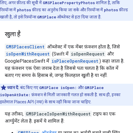
लिए, अगर फ़ील्ड की सूची में
GMSPlacePropertyPhotos
शामिल है, ताकि
रिस्पॉन्स में
photos
फ़ील्ड का अनुरोध किया जा सके और रिस्पॉन्स में
photos
फ़ील्ड
खाली है, तो इसे रिस्पॉन्स
GMSPlace
ऑब्जेक्ट से हटा दिया जाता है.
खुला है
GMSPlacesClient
ऑब्जेक्ट में एक मेंबर फ़ंक्शन होता है, जिसे
isOpenWithRequest
(Swift में
isOpenRequest
और
GooglePlacesSwift में
isPlaceOpenRequest
) कहा जाता है.
यह फ़ंक्शन एक ऐसा जवाब देता है जिससे पता चलता है कि कॉल में
बताए गए समय के हिसाब से, जगह फ़िलहाल खुली है या नहीं.
ध्यान दें:
बंद किए गए
GMSPlace isOpen:
और
GMSPlace
isOpenAtDate:
फ़ंक्शन से मिली जानकारी गलत हो सकती है. साथ ही, इनका
इस्तेमाल Places API (नया) के साथ नहीं किया जाना चाहिए.
यह तरीका,
GMSPlaceIsOpenWithRequest
टाइप का एक
आर्ग्युमेंट लेता है. इसमें ये शामिल हैं:
GMSPlace
ऑब्जेक्ट
या जगह का आईडी बताने वाली स्ट्रिंग.