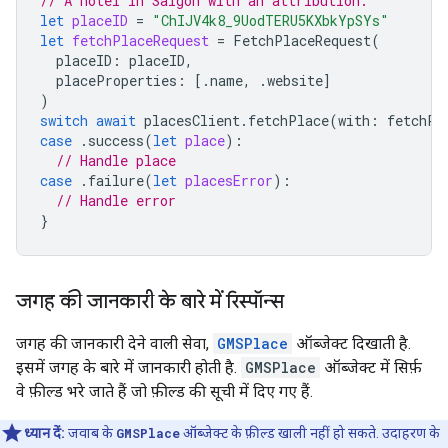
// A hotel in Saigon with an attribution.
let
placeID
=
"ChIJV4k8_9UodTERU5KXbkYpSYs"
let
fetchPlaceRequest
=
FetchPlaceRequest
(
placeID
:
placeID
,
placeProperties
:
[.
name
,
.
website
]
)
switch
await
placesClient
.
fetchPlace
(
with
:
fetchPl
case
.
success
(
let
place
):
// Handle place
case
.
failure
(
let
placesError
):
// Handle error
}
जगह की जानकारी के बारे में रिस्पॉन्स
जगह की जानकारी देने वाली सेवा,
GMSPlace
ऑब्जेक्ट दिखाती है.
इसमें जगह के बारे में जानकारी होती है.
GMSPlace
ऑब्जेक्ट में सिर्फ़
वे फ़ील्ड भरे जाते हैं जो फ़ील्ड की सूची में दिए गए हैं.
ध्यान दें:
जवाब के
GMSPlace
ऑब्जेक्ट के फ़ील्ड खाली नहीं हो सकते. उदाहरण के