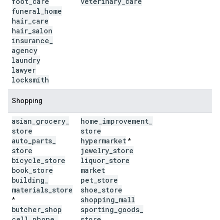
foot
_
care
veterinary
_
care
funeral
_
home
hair
_
care
hair
_
salon
insurance
_
agency
laundry
lawyer
locksmith
Shopping
asian
_
grocery
_
home
_
improvement
_
store
store
auto
_
parts
_
hypermarket
*
store
jewelry
_
store
bicycle
_
store
liquor
_
store
book
_
store
market
building
_
pet
_
store
materials
_
store
shoe
_
store
shopping
_
mall
*
butcher
_
shop
sporting
_
goods
_
cell
_
phone
_
store