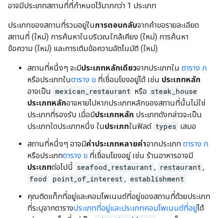
อาจมีประเภทสถานที่ที่กำหนดไว้มากกว่า 1 ประเภท
ประเภทของสถานที่รวมอยู่ใน
การตอบกลับ
จากคำขอรายละเอียด
สถานที่ (ใหม่) การค้นหาในบริเวณใกล้เคียง (ใหม่) การค้นหา
ข้อความ (ใหม่) และการเติมข้อความอัตโนมัติ (ใหม่)
สถานที่หนึ่งๆ จะมี
ประเภทหลักเดียว
จากประเภทใน
ตาราง ก
หรือประเภทใน
ตาราง ข
ที่เชื่อมโยงอยู่ได้ เช่น
ประเภทหลัก
อาจเป็น
mexican_restaurant
หรือ
steak_house
ประเภทหลัก
อาจหายไปหากประเภทหลักของสถานที่นั้นไม่ใช่
ประเภทที่รองรับ เมื่อมี
ประเภทหลัก
ประเภทดังกล่าวจะเป็น
ประเภทใดประเภทหนึ่ง ใน
ประเภท
ในฟิลด์
types
เสมอ
สถานที่หนึ่งๆ อาจมี
ค่าประเภทหลายค่า
จากประเภท
ตาราง ก
หรือประเภท
ตาราง ข
ที่เชื่อมโยงอยู่ เช่น ร้านอาหารอาจมี
ประเภท
ต่อไปนี้
seafood_restaurant
,
restaurant
,
food
point_of_interest
,
establishment
คุณติดแท็กที่อยู่และคอมโพเนนต์ที่อยู่ของสถานที่ด้วยประเภท
ที่ระบุจากตาราง
ประเภทที่อยู่และประเภทคอมโพเนนต์ที่อยู่
ได้