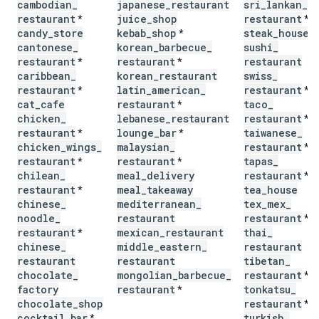
cambodian
_
japanese
_
restaurant
sri
_
lankan
_
restaurant
juice
_
shop
restaurant
*
*
candy
_
store
kebab
_
shop
steak
_
house
*
cantonese
_
korean
_
barbecue
_
sushi
_
restaurant
restaurant
restaurant
*
*
caribbean
_
korean
_
restaurant
swiss
_
restaurant
latin
_
american
_
restaurant
*
*
cat
_
cafe
restaurant
taco
_
*
chicken
_
lebanese
_
restaurant
restaurant
*
restaurant
lounge
_
bar
taiwanese
_
*
*
chicken
_
wings
_
malaysian
_
restaurant
*
restaurant
restaurant
tapas
_
*
*
chilean
_
meal
_
delivery
restaurant
*
restaurant
meal
_
takeaway
tea
_
house
*
chinese
_
mediterranean
_
tex
_
mex
_
noodle
_
restaurant
restaurant
*
restaurant
mexican
_
restaurant
thai
_
*
chinese
_
middle
_
eastern
_
restaurant
restaurant
restaurant
tibetan
_
chocolate
_
mongolian
_
barbecue
_
restaurant
*
factory
restaurant
tonkatsu
_
*
chocolate
_
shop
restaurant
*
cocktail
_
bar
turkish
_
*