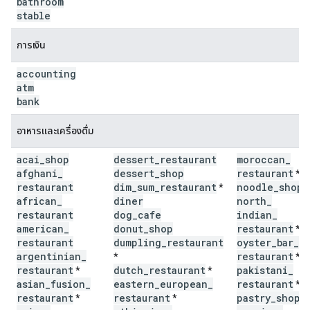
bathroom
stable
การเงิน
accounting
atm
bank
อาหารและเครื่องดื่ม
acai
_
shop
dessert
_
restaurant
moroccan
_
afghani
_
dessert
_
shop
restaurant
*
restaurant
dim
_
sum
_
restaurant
noodle
_
shop
*
*
african
_
diner
north
_
restaurant
dog
_
cafe
indian
_
american
_
donut
_
shop
restaurant
*
restaurant
dumpling
_
restaurant
oyster
_
bar
_
argentinian
_
restaurant
*
*
restaurant
dutch
_
restaurant
pakistani
_
*
*
asian
_
fusion
_
eastern
_
european
_
restaurant
*
restaurant
restaurant
pastry
_
shop
*
*
*