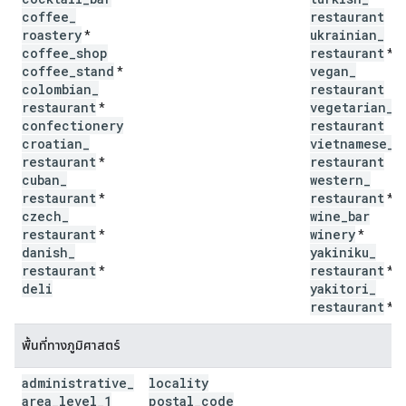
coffee
_
restaurant
roastery
ukrainian
_
*
coffee
_
shop
restaurant
*
coffee
_
stand
vegan
_
*
colombian
_
restaurant
restaurant
vegetarian
_
*
confectionery
restaurant
croatian
_
vietnamese
_
restaurant
restaurant
*
cuban
_
western
_
restaurant
restaurant
*
*
czech
_
wine
_
bar
restaurant
winery
*
*
danish
_
yakiniku
_
restaurant
restaurant
*
*
deli
yakitori
_
restaurant
*
พื้นที่ทางภูมิศาสตร์
administrative
_
locality
area
_
level
_
1
postal
_
code