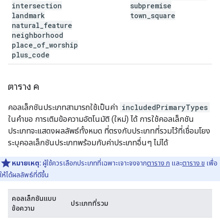
intersection
subpremise
landmark
town
_
square
natural
_
feature
neighborhood
place
_
of
_
worship
plus
_
code
ตาราง ค
คอลเล็กชันประเภทสามารถใช้เป็นค่า
includedPrimaryTypes
ในคำขอ การเติมข้อความอัตโนมัติ (ใหม่) ได้ การใช้คอลเล็กชัน
ประเภทจะแสดงผลลัพธ์ทั้งหมด ที่ตรงกับประเภทที่รวมไว้ที่เชื่อมโยง
ระบุคอลเล็กชันประเภทพร้อมกับค่าประเภทอื่นๆ ไม่ได้
หมายเหตุ:
ผู้ใช้ควรเลือกประเภทที่เฉพาะเจาะจงจาก
ตาราง ก
และ
ตาราง ข
เพื่อ
ให้ได้ผลลัพธ์ที่ดีขึ้น
คอลเล็กชันแบบ
ประเภทที่รวม
ข้อความ