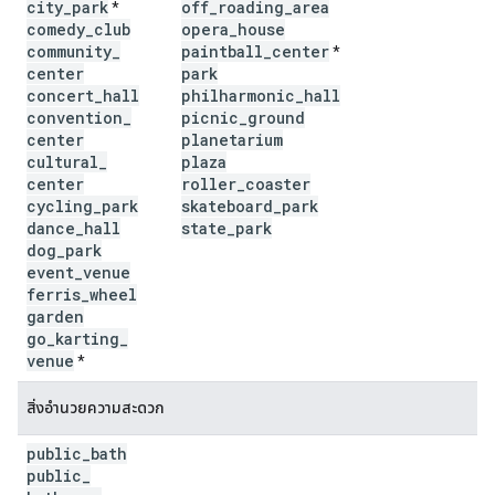
city
_
park
off
_
roading
_
area
*
comedy
_
club
opera
_
house
community
_
paintball
_
center
*
center
park
concert
_
hall
philharmonic
_
hall
convention
_
picnic
_
ground
center
planetarium
cultural
_
plaza
center
roller
_
coaster
cycling
_
park
skateboard
_
park
dance
_
hall
state
_
park
dog
_
park
event
_
venue
ferris
_
wheel
garden
go
_
karting
_
venue
*
สิ่งอำนวยความสะดวก
public
_
bath
public
_