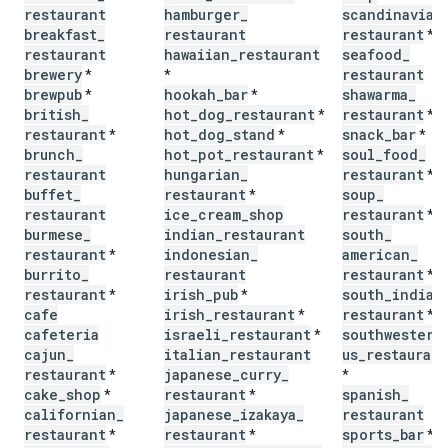
restaurant
hamburger
_
scandinavian
breakfast
_
restaurant
restaurant
*
restaurant
hawaiian
_
restaurant
seafood
_
brewery
restaurant
*
*
brewpub
hookah
_
bar
shawarma
_
*
*
british
_
hot
_
dog
_
restaurant
restaurant
*
*
restaurant
hot
_
dog
_
stand
snack
_
bar
*
*
*
brunch
_
hot
_
pot
_
restaurant
soul
_
food
_
*
restaurant
hungarian
_
restaurant
*
buffet
_
restaurant
soup
_
*
restaurant
ice
_
cream
_
shop
restaurant
*
burmese
_
indian
_
restaurant
south
_
restaurant
indonesian
_
american
_
*
burrito
_
restaurant
restaurant
*
restaurant
irish
_
pub
south
_
indian
*
*
cafe
irish
_
restaurant
restaurant
*
*
cafeteria
israeli
_
restaurant
southwestern
*
cajun
_
italian
_
restaurant
us
_
restaurant
restaurant
japanese
_
curry
_
*
*
cake
_
shop
restaurant
spanish
_
*
*
californian
_
japanese
_
izakaya
_
restaurant
restaurant
restaurant
sports
_
bar
*
*
*