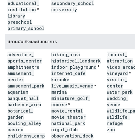
educational
_
secondary
_
school
institution
university
*
library
preschool
primary
_
school
สถานบันเทิงและสันทนาการ
adventure
_
hiking
_
area
tourist
_
sports
_
center
historical
_
landmark
attraction
amphitheatre
indoor
_
playground
video
_
arcade
*
amusement
_
internet
_
cafe
vineyard
*
center
karaoke
visitor
_
amusement
_
park
live
_
music
_
venue
center
*
aquarium
marina
water
_
park
banquet
_
hall
miniature
_
golf
_
wedding
_
barbecue
_
area
course
venue
*
botanical
_
movie
_
rental
wildlife
_
par
garden
movie
_
theater
wildlife
_
bowling
_
alley
national
_
park
refuge
casino
night
_
club
zoo
childrens
_
camp
observation
_
deck