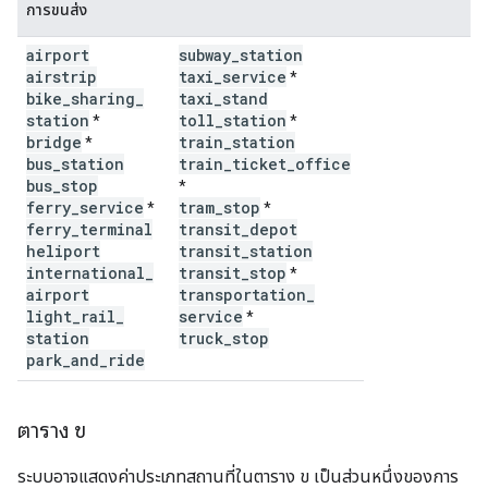
การขนส่ง
airport
subway
_
station
airstrip
taxi
_
service
*
bike
_
sharing
_
taxi
_
stand
station
toll
_
station
*
*
bridge
train
_
station
*
bus
_
station
train
_
ticket
_
office
bus
_
stop
*
ferry
_
service
tram
_
stop
*
*
ferry
_
terminal
transit
_
depot
heliport
transit
_
station
international
_
transit
_
stop
*
airport
transportation
_
light
_
rail
_
service
*
station
truck
_
stop
park
_
and
_
ride
ตาราง ข
ระบบอาจแสดงค่าประเภทสถานที่ในตาราง ข เป็นส่วนหนึ่งของการ