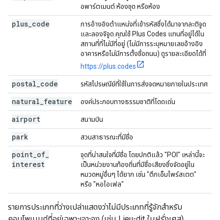
อพาร์ตเมนต์ ห้องชุด หรือห้อง
plus
_
code
การอ้างอิงตำแหน่งที่เข้ารหัสซึ่งได้มาจากละติจูด
และลองจิจูด คุณใช้ Plus Codes แทนที่อยู่ได้ใน
สถานที่ที่ไม่มีที่อยู่ (ไม่มีการระบุหมายเลขอ้างอิง
อาคารหรือไม่มีการตั้งชื่อถนน) ดูรายละเอียดได้ที่
https://plus.codes
postal
_
code
รหัสไปรษณีย์ที่ใช้ในการส่งจดหมายภายในประเทศ
natural
_
feature
องค์ประกอบทางธรรมชาติที่โดดเด่น
airport
สนามบิน
park
สวนสาธารณะที่มีชื่อ
point
_
of
_
จุดที่น่าสนใจที่มีชื่อ โดยปกติแล้ว "POI" เหล่านี้จะ
interest
เป็นหน่วยงานท้องถิ่นที่มีชื่อเสียงซึ่งจัดอยู่ใน
หมวดหมู่อื่นๆ ได้ยาก เช่น "ตึกเอ็มไพร์สเตต"
หรือ "หอไอเฟล"
รายการประเภทที่ว่างเปล่าแสดงว่าไม่มีประเภทที่รู้จักสำหรับ
คอมโพเนนต์ที่อยู่เฉพาะเจาะจง (เช่น Lieu-dit ในฝรั่งเศส)