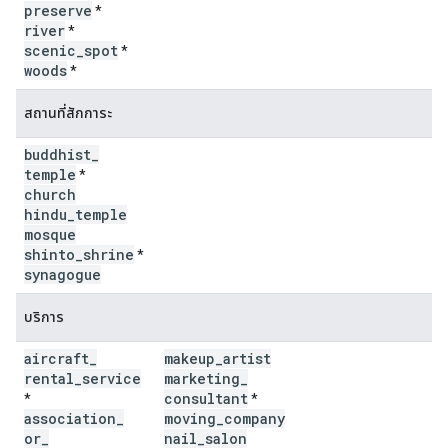
preserve
*
river
*
scenic
_
spot
*
woods
*
สถานที่สักการะ
buddhist
_
temple
*
church
hindu
_
temple
mosque
shinto
_
shrine
*
synagogue
บริการ
aircraft
_
makeup
_
artist
rental
_
service
marketing
_
consultant
*
*
association
_
moving
_
company
or
_
nail
_
salon