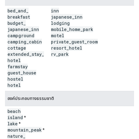
bed
_
and
_
inn
breakfast
japanese
_
inn
budget
_
lodging
japanese
_
inn
mobile
_
home
_
park
campground
motel
camping
_
cabin
private
_
guest
_
room
cottage
resort
_
hotel
extended
_
stay
_
rv
_
park
hotel
farmstay
guest
_
house
hostel
hotel
องค์ประกอบทางธรรมชาติ
beach
island
*
lake
*
mountain
_
peak
*
nature
_