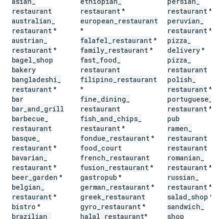
asian
_
ethiopian
_
persian
_
restaurant
restaurant
restaurant
*
*
australian
_
european
_
restaurant
peruvian
_
restaurant
restaurant
*
*
*
austrian
_
falafel
_
restaurant
pizza
_
*
restaurant
family
_
restaurant
delivery
*
*
*
bagel
_
shop
fast
_
food
_
pizza
_
bakery
restaurant
restaurant
bangladeshi
_
filipino
_
restaurant
polish
_
restaurant
restaurant
*
*
*
bar
fine
_
dining
_
portuguese
_
bar
_
and
_
grill
restaurant
restaurant
*
barbecue
_
fish
_
and
_
chips
_
pub
restaurant
restaurant
ramen
_
*
basque
_
fondue
_
restaurant
restaurant
*
restaurant
food
_
court
restaurant
*
bavarian
_
french
_
restaurant
romanian
_
restaurant
fusion
_
restaurant
restaurant
*
*
*
beer
_
garden
gastropub
russian
_
*
*
belgian
_
german
_
restaurant
restaurant
*
*
restaurant
greek
_
restaurant
salad
_
shop
*
*
bistro
gyro
_
restaurant
sandwich
_
*
*
brazilian
_
halal
_
restaurant
shop
*