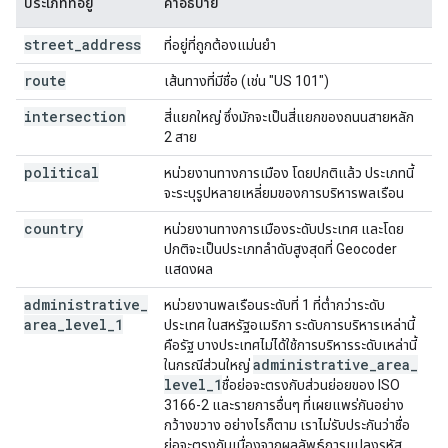
ประเภทที่อยู่
คำอธิบาย
street
_
address
ที่อยู่ที่ถูกต้องแม่นยำ
route
เส้นทางที่มีชื่อ (เช่น "US 101")
intersection
สี่แยกใหญ่ ซึ่งมักจะเป็นสี่แยกของถนนสายหลัก
2 สาย
political
หน่วยงานทางการเมือง โดยปกติแล้ว ประเภทนี้
จะระบุรูปหลายเหลี่ยมของการบริหารพลเรือน
country
หน่วยงานทางการเมืองระดับประเทศ และโดย
ปกติจะเป็นประเภทลำดับสูงสุดที่ Geocoder
แสดงผล
administrative
_
หน่วยงานพลเรือนระดับที่ 1 ที่ต่ำกว่าระดับ
area
_
level
_
1
ประเทศ ในสหรัฐอเมริกา ระดับการบริหารเหล่านี้
คือรัฐ บางประเทศไม่ได้ใช้การบริหารระดับเหล่านี้
administrative
_
area
_
ในกรณีส่วนใหญ่
level
_
1
ชื่อย่อจะตรงกับส่วนย่อยของ ISO
3166-2 และรายการอื่นๆ ที่เผยแพร่กันอย่าง
กว้างขวาง อย่างไรก็ตาม เราไม่รับประกันว่าชื่อ
ย่อจะตรงกันเนื่องจากผลลัพธ์การแปลงรหัส