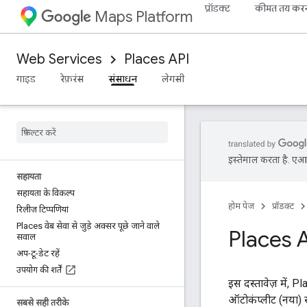
प्रॉडक्ट
कीमत तय कर
Maps Platform
Web Services
Places API
गाइड
रेफ़रंस
संसाधन
लेगसी
इस्तेमाल करता है. एआई 
सहायता
सहायता के विकल्प
होम पेज
प्रॉडक्ट
रिलीज़ टिप्पणियां
Places वेब सेवा से जुड़े अक्सर पूछे जाने वाले
Places AP
सवाल
अप-टू-डेट रहें
उपयोग की शर्तें
इस दस्तावेज़ में, 
ऑटोकंप्लीट (नया) 
सबसे सही तरीके