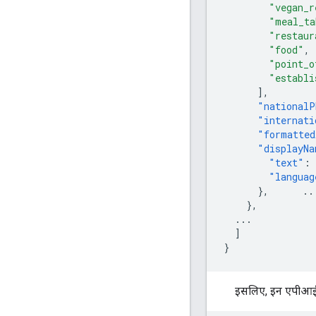
"vegan_r
"meal_ta
"restaur
"food"
,
"point_o
"establi
],
"nationalP
"internati
"formatted
"displayNa
"text"
:
"languag
},
..
},
...
]
}
इसलिए, इन एपीआई के