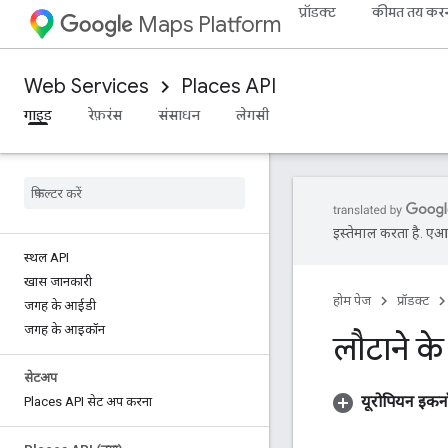
प्रॉडक्ट
कीमत तय कर
Maps Platform
Web Services
Places API
गाइड
रेफ़रंस
संसाधन
लेगसी
इस्तेमाल करता है. एआई 
स्थल API
खास जानकारी
होम पेज
प्रॉडक्ट
जगह के आईडी
जगह के आइकॉन
लौटाने के 
सेटअप
यूरोपियन इकन
Places API सेट अप करना