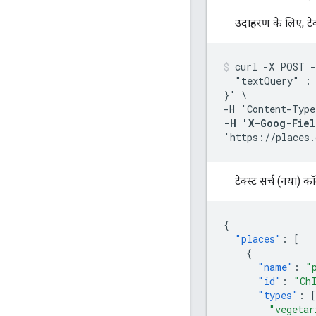
उदाहरण के लिए, टेक्स
curl -X POST -
  "textQuery" : 
}' \

-H 'Content-Type
-H 'X-Goog-Fiel
'https://places.
टेक्स्ट सर्च (नया) कॉ
{
"places"
:
[
{
"name"
:
"
"id"
:
"Ch
"types"
:
[
"vegetar