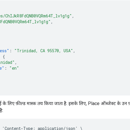
es/ChIJkR8FdQNB0VQRm64T_lv1g1g"
,
8FdQNB0VQRm64T_lv1g1g"
,
ess"
:
"Trinidad, CA 95570, USA"
,
:
{
inidad"
,
e"
:
"en"
े लिए फ़ील्ड मास्क तय किया जाता है. इसके लिए, Place ऑब्जेक्ट के उन फ़ी
ै:
 'Content-Type: application/json' \
