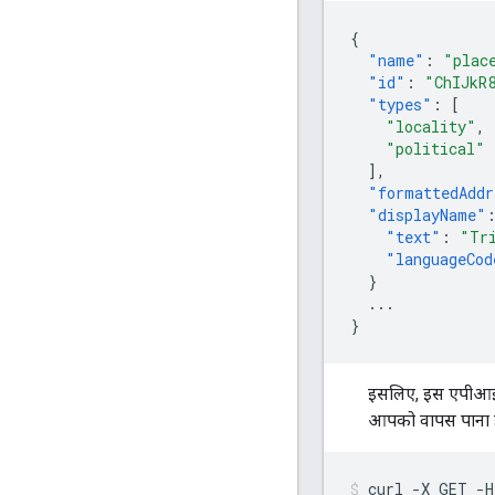
{
"name"
:
"plac
"id"
:
"ChIJkR
"types"
:
[
"locality"
,
"political"
],
"formattedAddr
"displayName"
"text"
:
"Tr
"languageCod
}
...
}
इसलिए, इस एपीआई क
आपको वापस पाना ह
curl -X GET -H