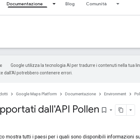
Documentazione
Blog
Comunità
Google utilizza la tecnologia AI per tradurre i contenuti nella tua li
e dall'AI potrebbero contenere errori.
dotti
Google Maps Platform
Documentazione
Environment
Pol
pportati dall'API Pollen
bookmark_border
o mostra tutti i paesi per i quali sono disponibili informazioni sui 