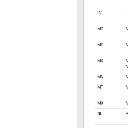
LV
L
MD
M
ME
M
MK
M
N
MN
M
MT
M
MX
M
NL
P