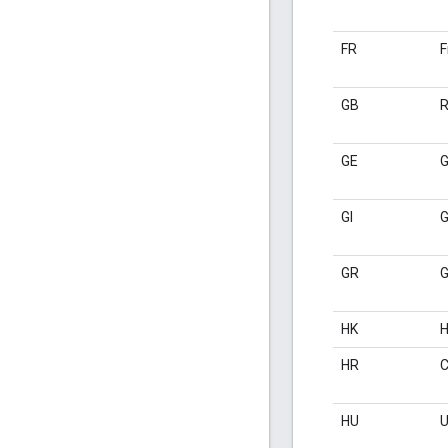
FR
F
GB
R
GE
G
GI
G
GR
G
HK
H
HR
C
HU
U