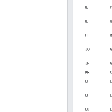
IE
I
IL
I
IT
I
JO
G
JP
G
KR
C
LI
L
LT
L
LU
L