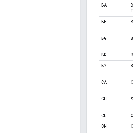
BA
B
E
BE
B
BG
B
BR
B
BY
B
CA
CH
S
CL
C
CN
C