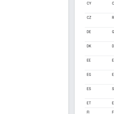
CY
C
CZ
R
DE
G
DK
D
EE
E
EG
E
ES
ET
E
FI
F