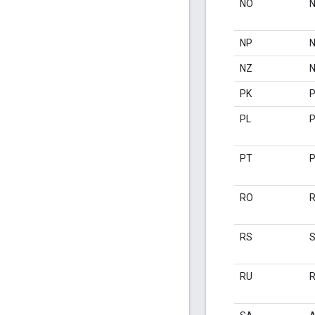
NO
N
NP
N
NZ
N
PK
P
PL
P
PT
P
RO
RS
S
RU
R