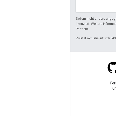
Sofern nicht anders angege
lizenziert. Weitere Informa
Partnern.
Zuletzt aktualisiert: 2025-0
Stack Overflow
Eine Frage mit dem Tag
For
„google-maps“ stellen
un