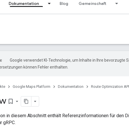
Dokumentation
Blog
Gemeinschaft
Google verwendet KI-Technologie, um Inhalte in Ihre bevorzugte 
ersetzungen können Fehler enthalten.
kte
Google Maps Platform
Dokumentation
Route Optimization AP
ew
bookmark_border
on in diesem Abschnitt enthält Referenzinformationen für den D
ür gRPC.