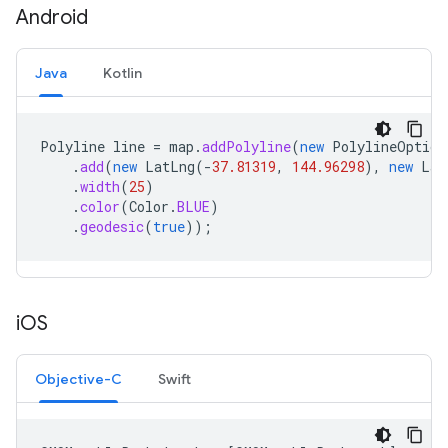
Android
Java
Kotlin
Polyline
line
=
map
.
addPolyline
(
new
PolylineOption
.
add
(
new
LatLng
(
-
37.81319
,
144.96298
),
new
Lat
.
width
(
25
)
.
color
(
Color
.
BLUE
)
.
geodesic
(
true
));
i
OS
Objective-C
Swift