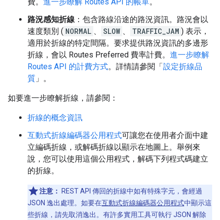
費。
進一步瞭解 Routes API 的帳單
。
路況感知折線
：包含路線沿途的路況資訊。路況會以
速度類別 (
NORMAL
、
SLOW
、
TRAFFIC_JAM
) 表示，
適用於折線的特定間隔。要求提供路況資訊的多邊形
折線，會以 Routes Preferred 費率計費。
進一步瞭解
Routes API 的計費方式
。詳情請參閱「
設定折線品
質
」。
如要進一步瞭解折線，請參閱：
折線的概念資訊
互動式折線編碼器公用程式
可讓您在使用者介面中建
立編碼折線，或解碼折線以顯示在地圖上。舉例來
說，您可以使用這個公用程式，解碼下列程式碼建立
的折線。
注意：
REST API 傳回的折線中如有特殊字元，會經過
JSON 逸出處理。如要在
互動式折線編碼器公用程式
中顯示這
些折線，請先取消逸出。有許多實用工具可執行 JSON 解除