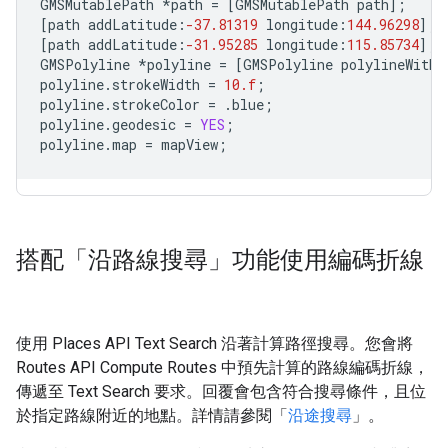
GMSMutablePath
*
path
=
[
GMSMutablePath
path
];
[
path
addLatitude
:
-37.81319
longitude
:
144.96298
];
[
path
addLatitude
:
-31.95285
longitude
:
115.85734
];
GMSPolyline
*
polyline
=
[
GMSPolyline
polylineWithP
polyline
.
strokeWidth
=
10.f
;
polyline
.
strokeColor
=
.
blue
;
polyline
.
geodesic
=
YES
;
polyline
.
map
=
mapView
;
搭配「沿路線搜尋」功能使用編碼折線
使用 Places API Text Search 沿著計算路徑搜尋。您會將
Routes API Compute Routes 中預先計算的路線編碼折線，
傳遞至 Text Search 要求。回覆會包含符合搜尋條件，且位
於指定路線附近的地點。詳情請參閱「
沿途搜尋
」。