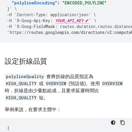
"polylineEncoding"
:
"ENCODED_POLYLINE"
}
'
\
-
H
'Co
ntent
-
Type
:
applica
t
io
n
/jso
n
'
\
-
H
'X
-
Goog
-
Api
-
Key
:
YOUR_API_KEY
'
\
-
H
'X
-
Goog
-
FieldMask
:
rou
tes
.dura
t
io
n
,
rou
tes
.dis
tan
c
'h
tt
ps
:
//routes.googleapis.com/directions/v2:compute
設定折線品質
polylineQuality
會將折線的品質指定為
HIGH_QUALITY
或
OVERVIEW
(預設值)。使用
OVERVIEW
時，折線是由少量點組成，且要求延遲時間比
HIGH_QUALITY
短。
舉例來說，在要求主體中：
{