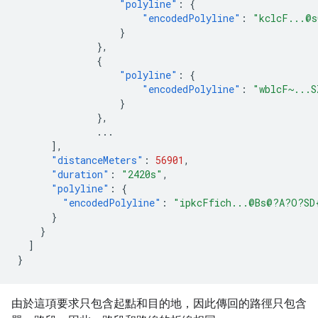
"polyline"
:
{
"encodedPolyline"
:
"kclcF...@
}
},
{
"polyline"
:
{
"encodedPolyline"
:
"wblcF~...S
}
},
...
],
"distanceMeters"
:
56901
,
"duration"
:
"2420s"
,
"polyline"
:
{
"encodedPolyline"
:
"ipkcFfich...@Bs@?A?O?SD
}
}
]
}
由於這項要求只包含起點和目的地，因此傳回的路徑只包含