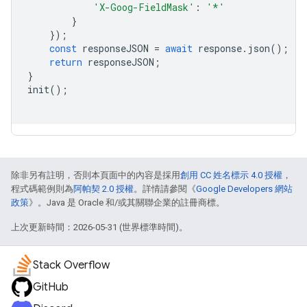
'X-Goog-FieldMask'
:
'*'
}
});
const
responseJSON
=
await
response
.
json
();
return
responseJSON
;
}
init
();
除非另有註明，否則本頁面中的內容是採用
創用 CC 姓名標示 4.0 授權
，
程式碼範例則為
阿帕契 2.0 授權
。詳情請參閱《
Google Developers 網站
政策
》。Java 是 Oracle 和/或其關聯企業的註冊商標。
上次更新時間：2026-05-31 (世界標準時間)。
Stack Overflow
GitHub