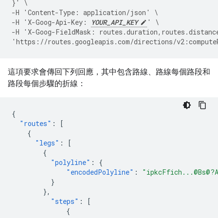
}' \
-H 'Content-Type: application/json' \
-H 'X-Goog-Api-Key: 
YOUR_API_KEY
' \
-H 'X-Goog-FieldMask: routes.duration,routes.distanc
'https://routes.googleapis.com/directions/v2:compute
這項要求會傳回下列回應，其中包含路線、路線每個路段和
路段每個步驟的折線：
{
"routes"
:
[
{
"legs"
:
[
{
"polyline"
:
{
"encodedPolyline"
:
"ipkcFfich...@Bs@?
}
},
"steps"
:
[
{