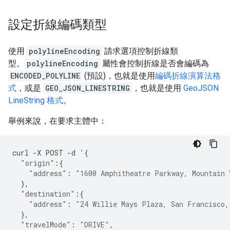
設定折線編碼類型
使用
polylineEncoding
請求選項控制折線類
型。
polylineEncoding
屬性會控制折線是否會編碼為
ENCODED_POLYLINE
(預設)，也就是使用
編碼折線演算法格
式
，或是
GEO_JSON_LINESTRING
，也就是使用
GeoJSON
LineString 格式
。
舉例來說，在要求主體中：
curl
-
X
POST
-
d
'
{
"origin"
:{
"address"
:
"1600 Amphitheatre Parkway, Mountain 
},
"destination"
:{
"address"
:
"24 Willie Mays Plaza, San Francisco,
},
"travelMode"
:
"DRIVE"
,