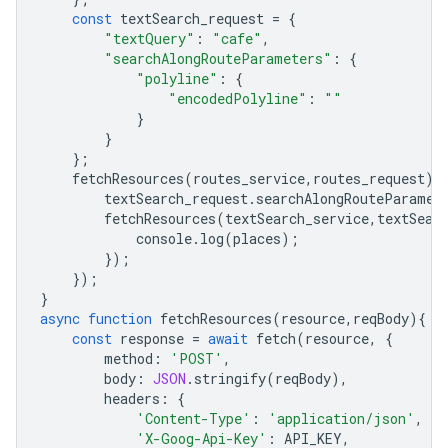
const
textSearch_request
=
{
"textQuery"
:
"cafe"
,
"searchAlongRouteParameters"
:
{
"polyline"
:
{
"encodedPolyline"
:
""
}
}
};
fetchResources
(
routes_service
,
routes_request
).
textSearch_request
.
searchAlongRouteParamet
fetchResources
(
textSearch_service
,
textSear
console
.
log
(
places
);
});
});
}
async
function
fetchResources
(
resource
,
reqBody
){
const
response
=
await
fetch
(
resource
,
{
method
:
'POST'
,
body
:
JSON
.
stringify
(
reqBody
),
headers
:
{
'Content-Type'
:
'application/json'
,
'X-Goog-Api-Key'
:
API_KEY
,