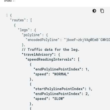
{

  "routes": [

    {

      "legs": {

        "polyline": {

          "encodedPolyline": "}boeF~zbjVAg@EmB`GWHlD
        },

// Traffic data for the leg.

        "travelAdvisory": {

          "speedReadingIntervals": [

            {

              "endPolylinePointIndex": 1,

              "speed": "NORMAL"

            },

            {

              "startPolylinePointIndex": 1,

              "endPolylinePointIndex": 2,

              "speed": "SLOW"

            },

            {
