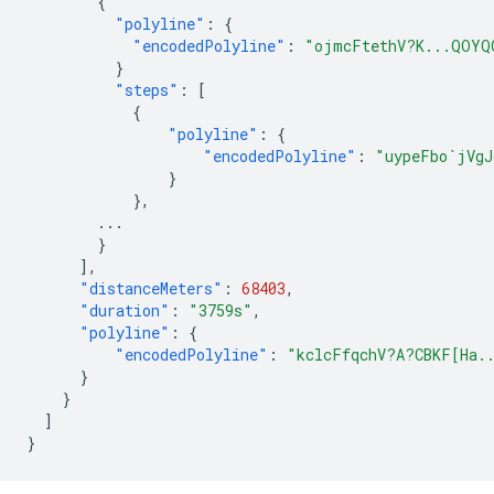
{
"polyline"
:
{
"encodedPolyline"
:
"ojmcFtethV?K...QOYQ
}
"steps"
:
[
{
"polyline"
:
{
"encodedPolyline"
:
"uypeFbo`jVgJ
}
},
...
}
],
"distanceMeters"
:
68403
,
"duration"
:
"3759s"
,
"polyline"
:
{
"encodedPolyline"
:
"kclcFfqchV?A?CBKF[Ha.
}
}
]
}