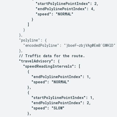
              "startPolylinePointIndex": 2,

              "endPolylinePointIndex": 4,

              "speed": "NORMAL"

            }

          ] 
        }

      },

      "polyline": {

        "encodedPolyline": "}boeF~zbjVAg@EmB`GWHlD"

      },

// Traffic data for the route.

      "travelAdvisory": {

        "speedReadingIntervals": [

          {

            "endPolylinePointIndex": 1,

            "speed": "NORMAL"

          },

          {

            "startPolylinePointIndex": 1,

            "endPolylinePointIndex": 2,

            "speed": "SLOW"

          },
