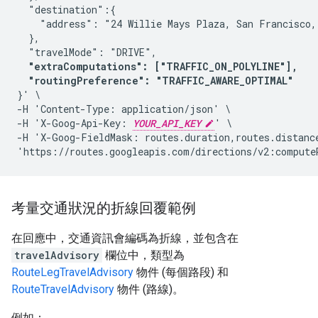
  "destination":{

    "address": "24 Willie Mays Plaza, San Francisco, 
  },

  "travelMode": "DRIVE",

"extraComputations": ["TRAFFIC_ON_POLYLINE"],

  "routingPreference": "TRAFFIC_AWARE_OPTIMAL"
}' \

-H 'Content-Type: application/json' \

-H 'X-Goog-Api-Key: 
YOUR_API_KEY
' \

-H 'X-Goog-FieldMask: routes.duration,routes.distanc
'https://routes.googleapis.com/directions/v2:compute
考量交通狀況的折線回覆範例
在回應中，交通資訊會編碼為折線，並包含在
travelAdvisory
欄位中，類型為
RouteLegTravelAdvisory
物件 (每個路段) 和
RouteTravelAdvisory
物件 (路線)。
例如：