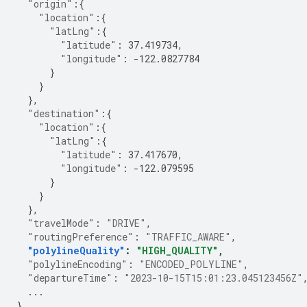
"origin"
:{
"location"
:{
"latLng"
:{
"latitude"
:
37.419734
,
"longitude"
:
-122.0827784
}
}
},
"destination"
:{
"location"
:{
"latLng"
:{
"latitude"
:
37.417670
,
"longitude"
:
-122.079595
}
}
},
"travelMode"
:
"DRIVE"
,
"routingPreference"
:
"TRAFFIC_AWARE"
,
"polylineQuality"
:
"HIGH_QUALITY"
,
"polylineEncoding"
:
"ENCODED_POLYLINE"
,
"departureTime"
:
"2023-10-15T15:01:23.045123456Z"
...
}