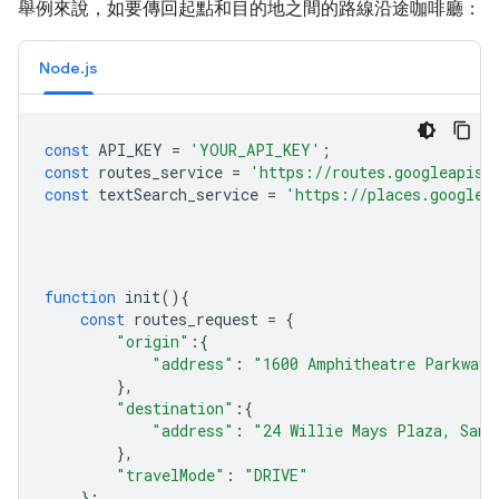
舉例來說，如要傳回起點和目的地之間的路線沿途咖啡廳：
Node.js
const
API_KEY
=
'YOUR_API_KEY'
;
const
routes_service
=
'https://routes.googleapis.
const
textSearch_service
=
'https://places.googlea
function
init
(){
const
routes_request
=
{
"origin"
:
{
"address"
:
"1600 Amphitheatre Parkway,
},
"destination"
:
{
"address"
:
"24 Willie Mays Plaza, San 
},
"travelMode"
:
"DRIVE"
};