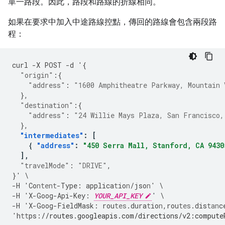
單一路段。因此，路段和路線的折線相同。
如果在要求中加入中途路線控點，傳回的路線會包含兩段路
程：
curl
-
X
POST
-
d
'
{
"origin"
:{
"address"
:
"1600 Amphitheatre Parkway, Mountain 
},
"destination"
:{
"address"
:
"24 Willie Mays Plaza, San Francisco,
},
"intermediates"
:
[
{
"address"
:
"450 Serra Mall, Stanford, CA 9430
],
"travelMode"
:
"DRIVE"
,
}
'
\
-
H
'Co
ntent
-
Type
:
applica
t
io
n
/jso
n
'
\
-
H
'X
-
Goog
-
Api
-
Key
:
YOUR_API_KEY
'
\
-
H
'X
-
Goog
-
FieldMask
:
rou
tes
.dura
t
io
n
,
rou
tes
.dis
tan
c
'h
tt
ps
:
//routes.googleapis.com/directions/v2:compute