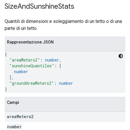
Size
And
Sunshine
Stats
Quantili di dimensioni e soleggiamento di un tetto o di una
parte di un tetto.
Rappresentazione JSON
{
"areaMeters2"
: 
number
,
"sunshineQuantiles"
: 
[
number
]
,
"groundAreaMeters2"
: 
number
}
Campi
area
Meters2
number