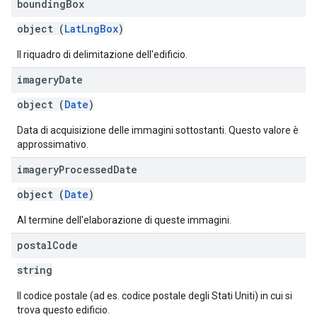
bounding
Box
object (
LatLngBox
)
Il riquadro di delimitazione dell'edificio.
imagery
Date
object (
Date
)
Data di acquisizione delle immagini sottostanti. Questo valore è
approssimativo.
imagery
Processed
Date
object (
Date
)
Al termine dell'elaborazione di queste immagini.
postal
Code
string
Il codice postale (ad es. codice postale degli Stati Uniti) in cui si
trova questo edificio.