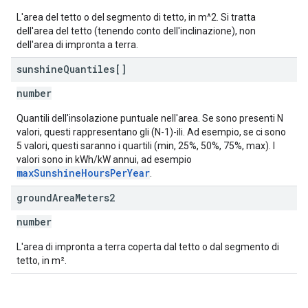
L'area del tetto o del segmento di tetto, in m^2. Si tratta
dell'area del tetto (tenendo conto dell'inclinazione), non
dell'area di impronta a terra.
sunshine
Quantiles[]
number
Quantili dell'insolazione puntuale nell'area. Se sono presenti N
valori, questi rappresentano gli (N-1)-ili. Ad esempio, se ci sono
5 valori, questi saranno i quartili (min, 25%, 50%, 75%, max). I
valori sono in kWh/kW annui, ad esempio
maxSunshineHoursPerYear
.
ground
Area
Meters2
number
L'area di impronta a terra coperta dal tetto o dal segmento di
tetto, in m².