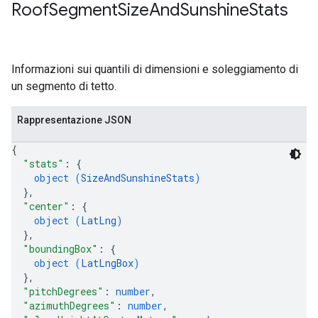
Roof
Segment
Size
And
Sunshine
Stats
Informazioni sui quantili di dimensioni e soleggiamento di
un segmento di tetto.
Rappresentazione JSON
{
"stats"
: 
{
object (
SizeAndSunshineStats
)
}
,
"center"
: 
{
object (
LatLng
)
}
,
"boundingBox"
: 
{
object (
LatLngBox
)
}
,
"pitchDegrees"
: 
number
,
"azimuthDegrees"
: 
number
,