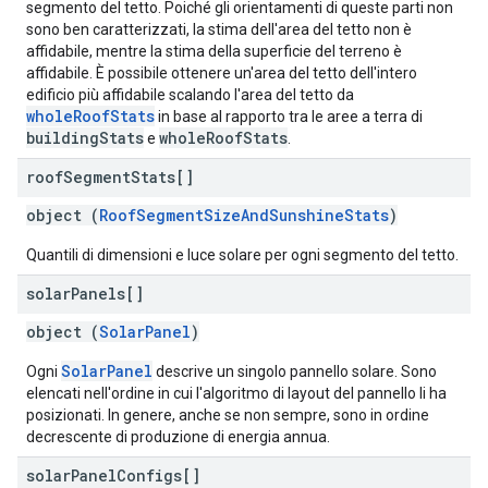
segmento del tetto. Poiché gli orientamenti di queste parti non
sono ben caratterizzati, la stima dell'area del tetto non è
affidabile, mentre la stima della superficie del terreno è
affidabile. È possibile ottenere un'area del tetto dell'intero
edificio più affidabile scalando l'area del tetto da
wholeRoofStats
in base al rapporto tra le aree a terra di
buildingStats
wholeRoofStats
e
.
roof
Segment
Stats[]
object (
RoofSegmentSizeAndSunshineStats
)
Quantili di dimensioni e luce solare per ogni segmento del tetto.
solar
Panels[]
object (
SolarPanel
)
SolarPanel
Ogni
descrive un singolo pannello solare. Sono
elencati nell'ordine in cui l'algoritmo di layout del pannello li ha
posizionati. In genere, anche se non sempre, sono in ordine
decrescente di produzione di energia annua.
solar
Panel
Configs[]