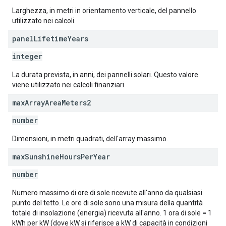
Larghezza, in metri in orientamento verticale, del pannello
utilizzato nei calcoli.
panel
Lifetime
Years
integer
La durata prevista, in anni, dei pannelli solari. Questo valore
viene utilizzato nei calcoli finanziari.
max
Array
Area
Meters2
number
Dimensioni, in metri quadrati, dell'array massimo.
max
Sunshine
Hours
Per
Year
number
Numero massimo di ore di sole ricevute all'anno da qualsiasi
punto del tetto. Le ore di sole sono una misura della quantità
totale di insolazione (energia) ricevuta all'anno. 1 ora di sole = 1
kWh per kW (dove kW si riferisce a kW di capacità in condizioni