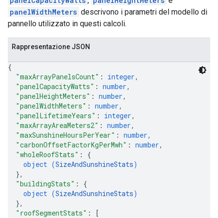
panelCapacityWatts
,
panelHeightMeters
e
panelWidthMeters
descrivono i parametri del modello di
pannello utilizzato in questi calcoli.
Rappresentazione JSON
{
"maxArrayPanelsCount"
: 
integer
,
"panelCapacityWatts"
: 
number
,
"panelHeightMeters"
: 
number
,
"panelWidthMeters"
: 
number
,
"panelLifetimeYears"
: 
integer
,
"maxArrayAreaMeters2"
: 
number
,
"maxSunshineHoursPerYear"
: 
number
,
"carbonOffsetFactorKgPerMwh"
: 
number
,
"wholeRoofStats"
: 
{
object (
SizeAndSunshineStats
)
}
,
"buildingStats"
: 
{
object (
SizeAndSunshineStats
)
}
,
"roofSegmentStats"
: 
[