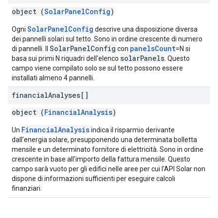
object (
SolarPanelConfig
)
SolarPanelConfig
Ogni
descrive una disposizione diversa
dei pannelli solari sul tetto. Sono in ordine crescente di numero
SolarPanelConfig
panelsCount
di pannelli. Il
con
=N si
solarPanels
basa sui primi N riquadri dell'elenco
. Questo
campo viene compilato solo se sul tetto possono essere
installati almeno 4 pannelli.
financial
Analyses[]
object (
FinancialAnalysis
)
FinancialAnalysis
Un
indica il risparmio derivante
dall'energia solare, presupponendo una determinata bolletta
mensile e un determinato fornitore di elettricità. Sono in ordine
crescente in base all'importo della fattura mensile. Questo
campo sarà vuoto per gli edifici nelle aree per cui l'API Solar non
dispone di informazioni sufficienti per eseguire calcoli
finanziari.