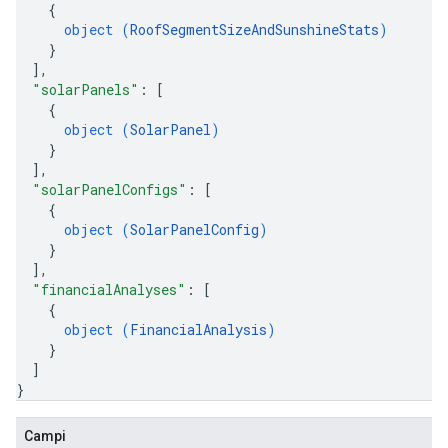
{
object (
RoofSegmentSizeAndSunshineStats
)
}
]
,
"solarPanels"
: 
[
{
object (
SolarPanel
)
}
]
,
"solarPanelConfigs"
: 
[
{
object (
SolarPanelConfig
)
}
]
,
"financialAnalyses"
: 
[
{
object (
FinancialAnalysis
)
}
]
}
Campi