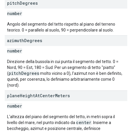
pitch
Degrees
number
Angolo del segmento del tetto rispetto al piano del terreno
teorico. 0 = parallelo al suolo, 90 = perpendicolare al suolo.
azimuth
Degrees
number
Direzione della bussola in cui punta il segmento del tetto. 0 =
Nord, 90 = Est, 180 = Sud. Per un segmento di tetto "piatto"
pitchDegrees
(
molto vicino a 0), l'azimut non è ben definito,
quindi, per coerenza, lo definiamo arbitrariamente come 0
(nord).
plane
Height
At
Center
Meters
number
L'altezza del piano del segmento del tetto, in metri sopra il
center
livello del mare, nel punto indicato da
. Insieme a
beccheggio, azimut e posizione centrale, definisce