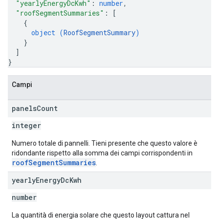
"yearlyEnergyDcKwh"
: 
number
,
"roofSegmentSummaries"
: 
[
{
object (
RoofSegmentSummary
)
}
]
}
Campi
panels
Count
integer
Numero totale di pannelli. Tieni presente che questo valore è
ridondante rispetto alla somma dei campi corrispondenti in
roofSegmentSummaries
.
yearly
Energy
Dc
Kwh
number
La quantità di energia solare che questo layout cattura nel