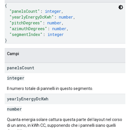
{
"panelsCount"
: 
integer
,
"yearlyEnergyDcKwh"
: 
number
,
"pitchDegrees"
: 
number
,
"azimuthDegrees"
: 
number
,
"segmentIndex"
: 
integer
}
Campi
panels
Count
integer
Il numero totale di pannelli in questo segmento.
yearly
Energy
Dc
Kwh
number
Quanta energia solare cattura questa parte del layout nel corso
di un anno, in kWh CC, supponendo che i pannelli siano quelli