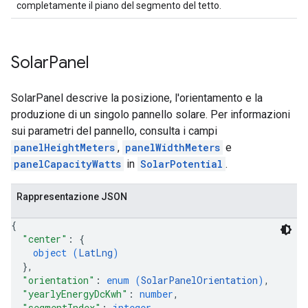
completamente il piano del segmento del tetto.
Solar
Panel
SolarPanel descrive la posizione, l'orientamento e la
produzione di un singolo pannello solare. Per informazioni
sui parametri del pannello, consulta i campi
panelHeightMeters
,
panelWidthMeters
e
panelCapacityWatts
in
SolarPotential
.
Rappresentazione JSON
{
"center"
: 
{
object (
LatLng
)
}
,
"orientation"
: 
enum (
SolarPanelOrientation
)
,
"yearlyEnergyDcKwh"
: 
number
,
"segmentIndex"
: 
integer