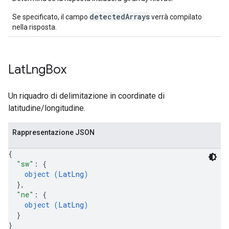
detectedArrays
Se specificato, il campo
verrà compilato
nella risposta.
Lat
Lng
Box
Un riquadro di delimitazione in coordinate di
latitudine/longitudine.
Rappresentazione JSON
{
"sw"
: 
{
object (
LatLng
)
}
,
"ne"
: 
{
object (
LatLng
)
}
}