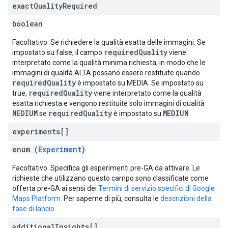
exact
Quality
Required
boolean
Facoltativo. Se richiedere la qualità esatta delle immagini. Se
requiredQuality
impostato su false, il campo
viene
interpretato come la qualità minima richiesta, in modo che le
immagini di qualità ALTA possano essere restituite quando
requiredQuality
è impostato su MEDIA. Se impostato su
requiredQuality
true,
viene interpretato come la qualità
esatta richiesta e vengono restituite solo immagini di qualità
MEDIUM
requiredQuality
MEDIUM
se
è impostato su
.
experiments[]
enum (
Experiment
)
Facoltativo. Specifica gli esperimenti pre-GA da attivare. Le
richieste che utilizzano questo campo sono classificate come
offerta pre-GA ai sensi dei
Termini di servizio specifici di Google
Maps Platform
. Per saperne di più, consulta le
descrizioni della
fase di lancio
.
additional
Insights[]