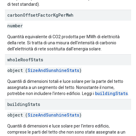
di test standard).
carbon
Offset
Factor
Kg
Per
Mwh
number
Quantità equivalente di CO2 prodotta per MWh di elettricità
della rete. Si tratta di una misura dell'intensità di carbonio
dell'elettricità di rete sostituita dall'energia solare.
whole
Roof
Stats
object (
SizeAndSunshineStats
)
Quantili di dimensioni totali e luce solare per la parte del tetto
assegnata a un segmento del tetto. Nonostante il nome,
buildingStats
potrebbe non includere l'intero edificio. Leggi i
.
building
Stats
object (
SizeAndSunshineStats
)
Quantili di dimensioni e luce solare per l'intero edificio,
comprese le parti del tetto che non sono state assegnate a un