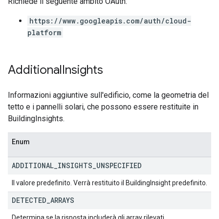
Richiede il seguente ambito OAuth:
https://www.googleapis.com/auth/cloud-
platform
Additional
Insights
Informazioni aggiuntive sull'edificio, come la geometria del
tetto e i pannelli solari, che possono essere restituite in
BuildingInsights.
Enum
ADDITIONAL
_
INSIGHTS
_
UNSPECIFIED
Il valore predefinito. Verrà restituito il BuildingInsight predefinito.
DETECTED
_
ARRAYS
Determina se la risposta includerà gli array rilevati.