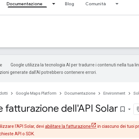
Documentazione
Blog
Comunità
Google utilizza la tecnologia AI per tradurre i contenuti nella tua l
uzioni generate dall'AI potrebbero contenere errori.
dotti
Google Maps Platform
Documentazione
Environment
Sol
 e fatturazione dell'API Solar
bookmark_border
lizzare l'API Solar, devi
abilitare la fatturazione
in ciascuno dei tuoi p
ichieste API o SDK.