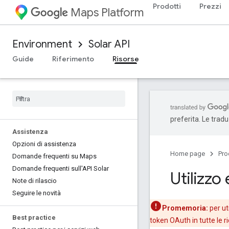
Prodotti
Prezzi
Maps Platform
Environment
Solar API
Guide
Riferimento
Risorse
preferita. Le trad
Assistenza
Opzioni di assistenza
Home page
Pro
Domande frequenti su Maps
Domande frequenti sull'API Solar
Utilizzo
Note di rilascio
Seguire le novità
Promemoria:
per uti
Best practice
token OAuth in tutte le r