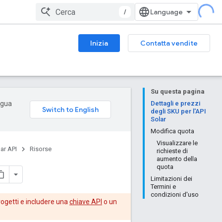
/
Inizia
Contatta vendite
Su questa pagina
ingua
Dettagli e prezzi
degli SKU per l'API
Solar
Modifica quota
Visualizzare le
ar API
Risorse
richieste di
aumento della
quota
Limitazioni dei
Termini e
condizioni d'uso
rogetti e includere una
chiave API
o un