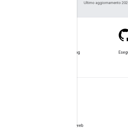
Ultimo aggiornamento 202
Stack Overflow
Poni una domanda sotto il tag
Esegu
google-maps.
Ulteriori informazioni
Domande frequenti
Esploratore delle funzionalità
Best practice per la sicurezza delle API
Ottimizzazione dell'utilizzo dei servizi web