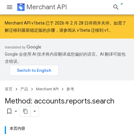
Merchant API
Merchant API v1beta 已于 2026 年 2 月 28 日停用并关停。如需了
解迁移到最新稳定版的步骤，请参阅
从 v1beta 迁移到 v1
。
Google 会使用 AI 技术将内容翻译成您偏好的语言。AI 翻译可能包
含错误。
首页
产品
Merchant API
参考
Method: accounts
.
reports
.
search
bookmark_border
本页内容