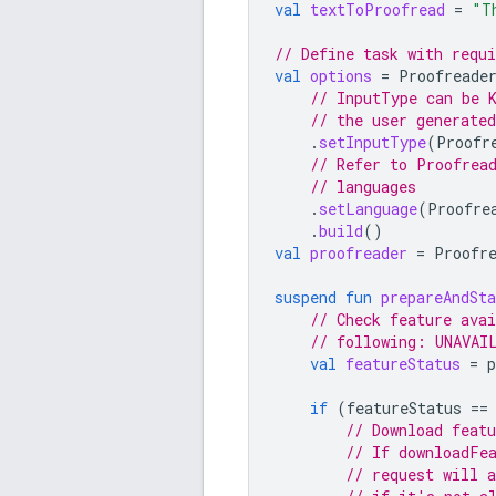
val
textToProofread
=
"T
// Define task with requ
val
options
=
Proofreade
// InputType can be 
// the user generated
.
setInputType
(
Proofr
// Refer to Proofrea
// languages
.
setLanguage
(
Proofre
.
build
()
val
proofreader
=
Proofr
suspend
fun
prepareAndSt
// Check feature avai
// following: UNAVAI
val
featureStatus
=
p
if
(
featureStatus
==
// Download featu
// If downloadFe
// request will a