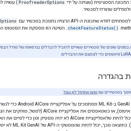
 התכונה הספציפית (שצוינה על ידי
ProofreaderOptions
) עשויה 
למודלים שהורדו למכשיר.
ודא שתכונת ה-API הרצויה נתמכת במכשיר עם
Options
checkFeatureStatus()
. השיטה הזו מספקת את הסטטוס הסו
ות בהגדרה
טוען אתחול לא נעול
.
מכשיר חדש (כולל איפוס), או כשמאפסים את אפליק
מתקינים מחדש), יכול להיות שלאפליקציית AICore לא יהיה מספיק 
האחרונות מהשרת). כת