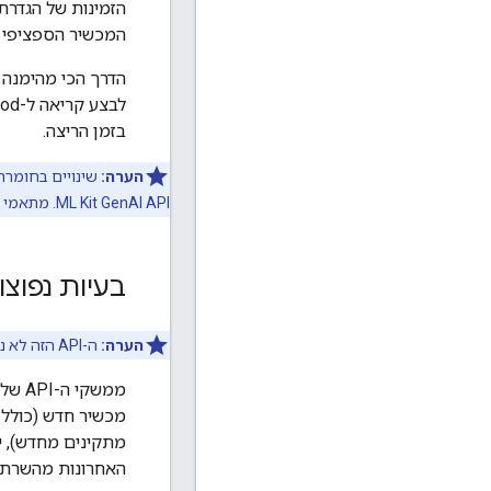
הזמינות של הגדרת
המכשיר הספציפי ו
הדרך הכי מהימנה למפתחים לו
לבצע קריאה ל-method‏
בזמן הריצה.
הערה:
ML Kit GenAI API. מתאמי LoRA מיושמים כדי לצמצם את ההבדלים.
בעיות נפוצ
הערה:
ה-API הזה לא נתמך במכשירים עם