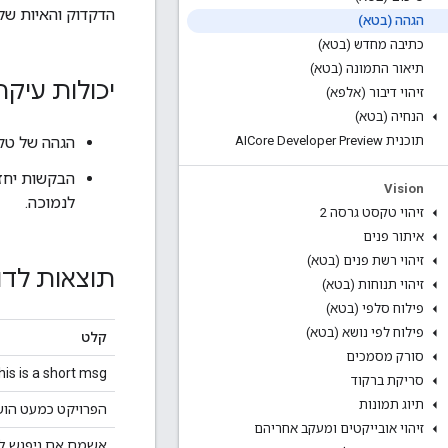
הדקדוק והאיות ש
הגהה (בטא)
כתיבה מחדש (בטא)
תיאור התמונה (בטא)
יכולות עיקר
זיהוי דיבור (אלפא)
הנחיה (בטא)
הגהה של טק
תוכנית AICore Developer Preview
הבקשות יחזי
Vision
לנמוכה.
זיהוי טקסט גרסה 2
איתור פנים
זיהוי רשת פנים (בטא)
תוצאות לדו
זיהוי תנוחות (בטא)
פילוח סלפי (בטא)
פילוח לפי נושא (בטא)
קלט
סורק מסמכים
his is a short msg
סריקת ברקוד
תיוג תמונות
הפרויקט כמעט הוש
זיהוי אובייקטים ומעקב אחריהם
אשמח אם ניפגש לי