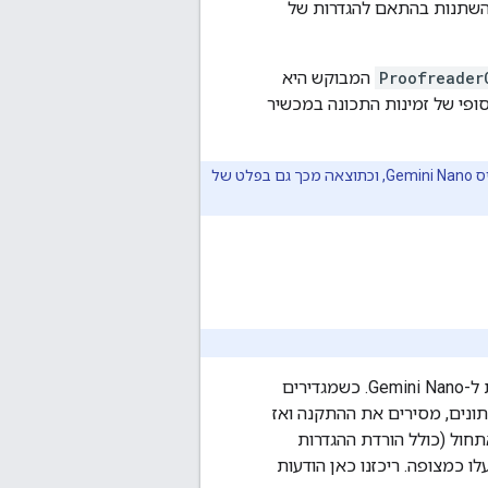
להשתנות בהתאם להגדרות של
Proofreader
המבוקש היא
פי של זמינות התכונה במכשיר
שינויים בחומרה בסוגים שונים של מכשירים עשויים להוביל להבדלים בגרסאות של מודל הבסיס Gemini Nano, וכתוצאה מכך גם בפלט של
ממשקי ה-API של GenAI ב-ML Kit מסתמכים על אפליקציית Android AICore כדי לגשת ל-Gemini Nano. כשמגדירים
ציית AICore (למשל, מוחקים את הנתונים, מסירים את ההתקנה ואז
זמן כדי לסיים את האתחול (כולל הורדת ההגדרות
וצאה מכך, יכול להיות שהממשקי ה-API של ML Kit GenAI לא יפעלו כמצופה. ריכזנו כאן הודעות