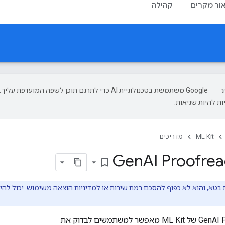
ור מקרים
קהילה
‫Google משתמשת בטכנולוגיית AI כדי לתרגם תוכן לשפה המועדפת עליך.
ת להיות שגיאות.
ML Kit
מדריכים
Gen
AI Proofrea
bookmark_border
‫GenAI Proofreading API של ML Kit מאפשר למשתמשים לבדוק את