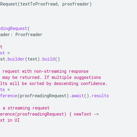
gRequest
(
textToProofread
,
proofreader
)
adingRequest
(
eader
:
Proofreader
t
st
=
est
.
builder
(
text
).
build
()
g request with non-streaming response
t may be returned. If multiple suggestions
lts will be sorted by descending confidence.
ts
=
ference
(
proofreadingRequest
).
await
().
results
t a streaming request
ference(proofreadingRequest) { newText -
xt in UI