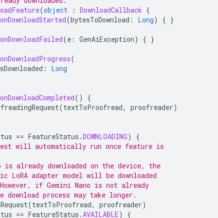
lready downloaded.
loadFeature
(
object
:
DownloadCallback
{
onDownloadStarted
(
bytesToDownload
:
Long
)
{
}
onDownloadFailed
(
e
:
GenAiException
)
{
}
onDownloadProgress
(
sDownloaded
:
Long
onDownloadCompleted
()
{
ofreadingRequest
(
textToProofread
,
proofreader
)
atus
==
FeatureStatus
.
DOWNLOADING
)
{
uest will automatically run once feature is
o is already downloaded on the device, the
fic LoRA adapter model will be downloaded
 However, if Gemini Nano is not already
he download process may take longer.
gRequest
(
textToProofread
,
proofreader
)
atus
==
FeatureStatus
.
AVAILABLE
)
{