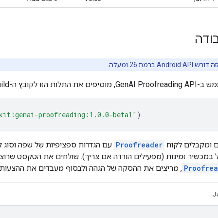
ודה
קובץ ה-build של הפרויקט.
kit:genai-proofreading:1.0.0-beta1"
)
ם ומקבלים לקוח
Proofreader
עם הגדרות ספציפיות של שפה וסוג ק
 במכשיר זמינות (מפעילים הורדה אם צריך). שולחים את הטקסט שרוצ
Proofrea
, מריצים את ההסקה של הגהה ולבסוף מעבדים את ההצעות
J