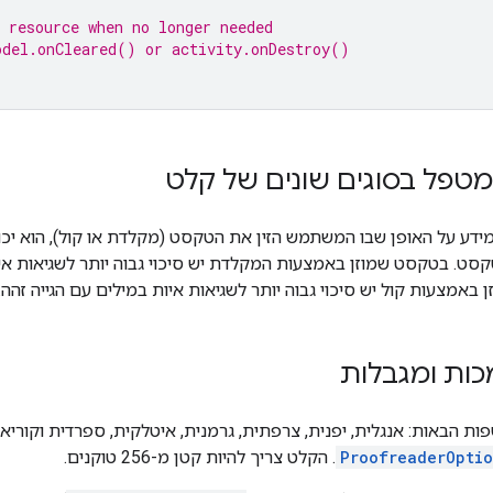
 resource when no longer needed
odel.onCleared() or activity.onDestroy()
מטפל בסוגים שונים של קלט
ידע על האופן שבו המשתמש הזין את הטקסט (מקלדת או קול), הוא יכול
קסט. בטקסט שמוזן באמצעות המקלדת יש סיכוי גבוה יותר לשגיאות א
 באמצעות קול יש סיכוי גבוה יותר לשגיאות איות במילים עם הגייה זהה.
כות ומגבלות
ת הבאות: אנגלית, יפנית, צרפתית, גרמנית, איטלקית, ספרדית וקוריאנ
ProofreaderOpti
. הקלט צריך להיות קטן מ-256 טוקנים.