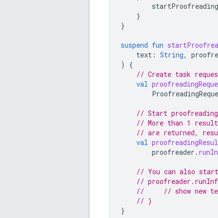
startProofreadin
}
}
suspend
fun
startProofre
text
:
String
,
proofr
)
{
// Create task reques
val
proofreadingReque
ProofreadingRequ
// Start proofreadin
// More than 1 resul
// are returned, resu
val
proofreadingResul
proofreader
.
runIn
// You can also star
// proofreader.runIn
//     // show new te
// }
}