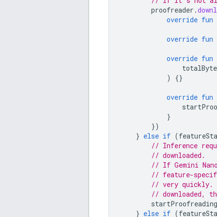
// if it's not a
proofreader
.
down
override
fun
override
fun
override
fun
totalByte
)
{}
override
fun
startPro
}
})
}
else
if
(
featureSt
// Inference req
// downloaded.
// If Gemini Nan
// feature-speci
// very quickly.
// downloaded, t
startProofreadin
}
else
if
(
featureSt