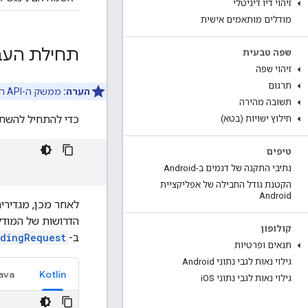
זיהוי דיו דיגיטלי
מודלים מותאמים אישית
תחילת העב
שפה טבעית
זיהוי שפה
תרגום
הערה:
ממשק ה-API הזה דורש Android API ברמת 26 ומעלה.
תשובה מהירה
כדי להתחיל להשתמש ב-GenAI Proofreading API, מוסיפים את התלות הזו ל
חילוץ ישויות (בטא)
טיפים
נתיבי התקנה של דגמים ב-Android
הקטנת גודל החבילה של אפליקציית
Android
לאחר מכן, מגדירי
הדרושות של המודל
קולופון
ב-
dingRequest
תנאים ופרטיות
גילוי נאות לגבי נתוני Android
ava
Kotlin
גילוי נאות לגבי נתוני i
OS