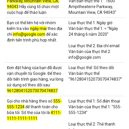
Parkway, Mountain View, CA,
Văn bản thực thể 1: "1600
94043
Hãy cùng tổ chức một
Ampitheaterre Parkway,
cuộc họp để thảo luận.
Mountain View, CA 94043"
Bạn có thể liên hệ với nhóm
Loại thực thể 1: Ngày giờ
kiểm tra vào
ngày mai
theo địa
Văn bản thực thể 1: = "Ngày
chỉ
info@google.com
để xác
24 tháng 6 năm 2020"
định tiến trình phù hợp nhất.
Loại thực thể 2: Địa chỉ email
Văn bản của thực thể 2:
info@google.com
Đơn đặt hàng của bạn đã được
Loại thực thể: Số theo dõi
vận chuyển từ Google. Để theo
Văn bản thực thể:
dõi tiến trình giao hàng, vui lòng
"9612804152073070474837"
sử dụng số theo dõi sau:
9612804152073070474837
Gọi cho nhà hàng theo số
555-
Loại thực thể 1: Số điện thoại
555-1234
để thanh toán cho
Văn bản của thực thể 1: "555-
bữa tối. Số thẻ của tôi là
4111-
555-1234"
1111-1111-1111
.
Loại thực thể 2: Thẻ thanh