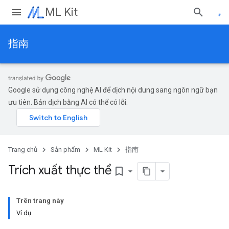
ML Kit
指南
Google sử dụng công nghệ AI để dịch nội dung sang ngôn ngữ bạn
ưu tiên. Bản dịch bằng AI có thể có lỗi.
Trang chủ
Sản phẩm
ML Kit
指南
Trích xuất thực thể
bookmark_border
Trên trang này
Ví dụ