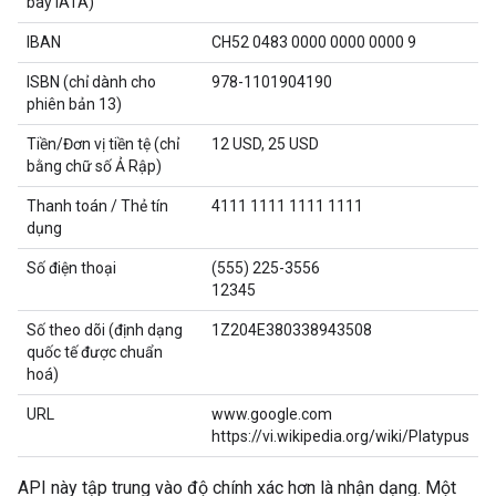
bay IATA)
IBAN
CH52 0483 0000 0000 0000 9
ISBN (chỉ dành cho
978-1101904190
phiên bản 13)
Tiền/Đơn vị tiền tệ (chỉ
12 USD, 25 USD
bằng chữ số Ả Rập)
Thanh toán / Thẻ tín
4111 1111 1111 1111
dụng
Số điện thoại
(555) 225-3556
12345
Số theo dõi (định dạng
1Z204E380338943508
quốc tế được chuẩn
hoá)
URL
www.google.com
https://vi.wikipedia.org/wiki/Platypus
API này tập trung vào độ chính xác hơn là nhận dạng. Một