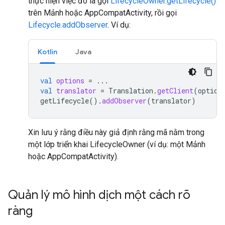
thực hiện việc đó là gọi
LifecycleOwner.getLifecycle()
trên Mảnh hoặc AppCompatActivity, rồi gọi
Lifecycle.addObserver
. Ví dụ:
Kotlin
Java
val
options
=
...
val
translator
=
Translation
.
getClient
(
option
getLifecycle
().
addObserver
(
translator
)
Xin lưu ý rằng điều này giả định rằng mã nằm trong
một lớp triển khai LifecycleOwner (ví dụ: một Mảnh
hoặc AppCompatActivity).
Quản lý mô hình dịch một cách rõ
ràng