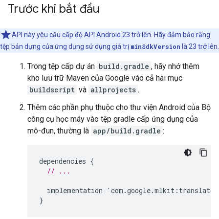
Trước khi bắt đầu
API này yêu cầu cấp độ API Android 23 trở lên. Hãy đảm bảo rằng
tệp bản dựng của ứng dụng sử dụng giá trị
minSdkVersion
là 23 trở lên.
Trong tệp cấp dự án
build.gradle
, hãy nhớ thêm
kho lưu trữ Maven của Google vào cả hai mục
buildscript
và
allprojects
.
Thêm các phần phụ thuộc cho thư viện Android của Bộ
công cụ học máy vào tệp gradle cấp ứng dụng của
mô-đun, thường là
app/build.gradle
:
dependencies
{
// ...
implementation
'
com
.
google
.
mlkit
:
translate
:
}