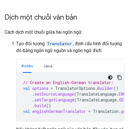
Dịch một chuỗi văn bản
Cách dịch một chuỗi giữa hai ngôn ngữ:
Tạo đối tượng
Translator
, định cấu hình đối tượng
đó bằng ngôn ngữ nguồn và ngôn ngữ đích:
Kotlin
Java
// Create an English-German translator:
val
options
=
TranslatorOptions
.
Builder
()
.
setSourceLanguage
(
TranslateLanguage
.
ENGL
.
setTargetLanguage
(
TranslateLanguage
.
GERM
.
build
()
val
englishGermanTranslator
=
Translation
.
get