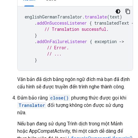
englishGermanTranslator
.
translate
(
text
)
.
addOnSuccessListener
{
translatedText
->
// Translation successful.
}
.
addOnFailureListener
{
exception
->
// Error.
// ...
}
Văn bản đã dịch bằng ngôn ngữ đích mà bạn đã định
cấu hình sẽ được truyền đến trình nghe thành công.
Đảm bảo rằng
close()
phương thức được gọi khi
Translator
đối tượng không còn được sử dụng
nữa.
Nếu bạn đang sử dụng Trình dịch trong một Mảnh
hoặc AppCompatActivity, thì một cách dễ dàng để