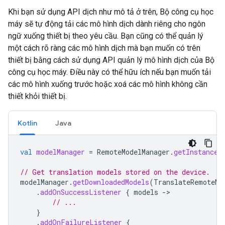
Khi bạn sử dụng API dịch như mô tả ở trên, Bộ công cụ học
máy sẽ tự động tải các mô hình dịch dành riêng cho ngôn
ngữ xuống thiết bị theo yêu cầu. Bạn cũng có thể quản lý
một cách rõ ràng các mô hình dịch mà bạn muốn có trên
thiết bị bằng cách sử dụng API quản lý mô hình dịch của Bộ
công cụ học máy. Điều này có thể hữu ích nếu bạn muốn tải
các mô hình xuống trước hoặc xoá các mô hình không cần
thiết khỏi thiết bị.
Kotlin
Java
val
modelManager
=
RemoteModelManager
.
getInstance
(
// Get translation models stored on the device.
modelManager
.
getDownloadedModels
(
TranslateRemoteMo
.
addOnSuccessListener
{
models
->
// ...
}
.
addOnFailureListener
{