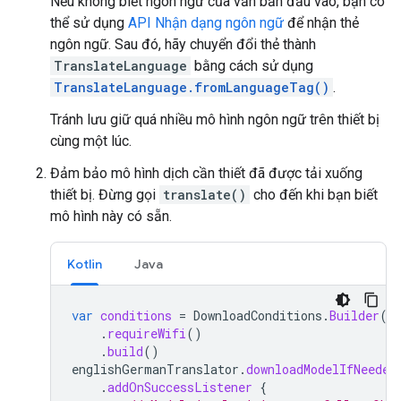
Nếu không biết ngôn ngữ của văn bản đầu vào, bạn có
thể sử dụng
API Nhận dạng ngôn ngữ
để nhận thẻ
ngôn ngữ. Sau đó, hãy chuyển đổi thẻ thành
TranslateLanguage
bằng cách sử dụng
TranslateLanguage.fromLanguageTag()
.
Tránh lưu giữ quá nhiều mô hình ngôn ngữ trên thiết bị
cùng một lúc.
Đảm bảo mô hình dịch cần thiết đã được tải xuống
thiết bị. Đừng gọi
translate()
cho đến khi bạn biết
mô hình này có sẵn.
Kotlin
Java
var
conditions
=
DownloadConditions
.
Builder
()
.
requireWifi
()
.
build
()
englishGermanTranslator
.
downloadModelIfNeeded
.
addOnSuccessListener
{