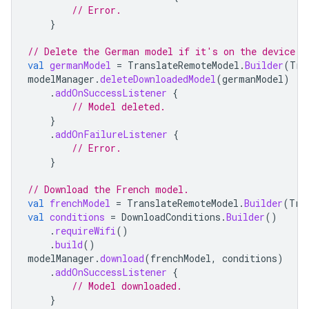
// Error.
}
// Delete the German model if it's on the device.
val
germanModel
=
TranslateRemoteModel
.
Builder
(
Tra
modelManager
.
deleteDownloadedModel
(
germanModel
)
.
addOnSuccessListener
{
// Model deleted.
}
.
addOnFailureListener
{
// Error.
}
// Download the French model.
val
frenchModel
=
TranslateRemoteModel
.
Builder
(
Tra
val
conditions
=
DownloadConditions
.
Builder
()
.
requireWifi
()
.
build
()
modelManager
.
download
(
frenchModel
,
conditions
)
.
addOnSuccessListener
{
// Model downloaded.
}