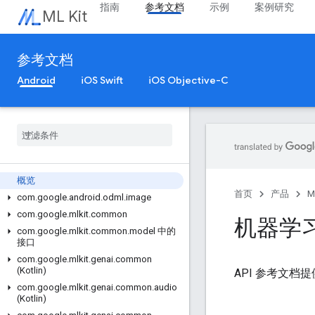
指南
参考文档
示例
案例研究
ML Kit
参考文档
Android
iOS Swift
iOS Objective-C
概览
首页
产品
M
com
.
google
.
android
.
odml
.
image
com
.
google
.
mlkit
.
common
机器学习套
com
.
google
.
mlkit
.
common
.
model 中的
接口
com
.
google
.
mlkit
.
genai
.
common
(Kotlin)
API 参考文档
com
.
google
.
mlkit
.
genai
.
common
.
audio
(Kotlin)