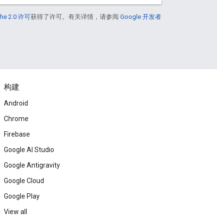
he 2.0 许可
获得了许可。有关详情，请参阅
Google 开发者
构建
Android
Chrome
Firebase
Google AI Studio
Google Antigravity
Google Cloud
Google Play
View all