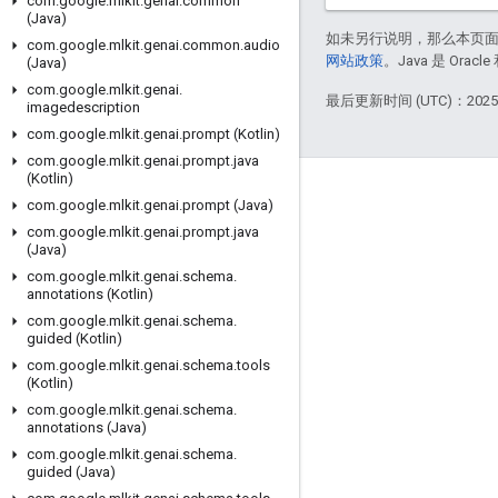
com
.
google
.
mlkit
.
genai
.
common
(Java)
如未另行说明，那么本页
com
.
google
.
mlkit
.
genai
.
common
.
audio
网站政策
。Java 是 Or
(Java)
com
.
google
.
mlkit
.
genai
.
最后更新时间 (UTC)：2025-
imagedescription
com
.
google
.
mlkit
.
genai
.
prompt (Kotlin)
com
.
google
.
mlkit
.
genai
.
prompt
.
java
(Kotlin)
互动
com
.
google
.
mlkit
.
genai
.
prompt (Java)
com
.
google
.
mlkit
.
genai
.
prompt
.
java
Google Developer Program
(Java)
Google Developer Groups
com
.
google
.
mlkit
.
genai
.
schema
.
annotations (Kotlin)
Google Developer Experts
com
.
google
.
mlkit
.
genai
.
schema
.
guided (Kotlin)
Accelerators
com
.
google
.
mlkit
.
genai
.
schema
.
tools
Google Cloud & NVIDIA
(Kotlin)
com
.
google
.
mlkit
.
genai
.
schema
.
annotations (Java)
com
.
google
.
mlkit
.
genai
.
schema
.
guided (Java)