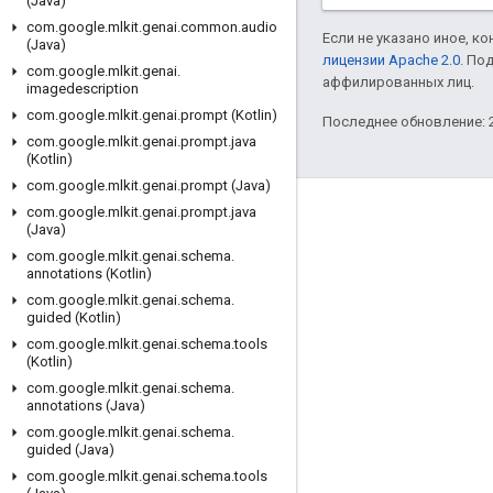
(Java)
com
.
google
.
mlkit
.
genai
.
common
.
audio
Если не указано иное, к
(Java)
лицензии Apache 2.0
. По
com
.
google
.
mlkit
.
genai
.
аффилированных лиц.
imagedescription
com
.
google
.
mlkit
.
genai
.
prompt (Kotlin)
Последнее обновление: 2
com
.
google
.
mlkit
.
genai
.
prompt
.
java
(Kotlin)
com
.
google
.
mlkit
.
genai
.
prompt (Java)
com
.
google
.
mlkit
.
genai
.
prompt
.
java
Полезные ссылки
(Java)
com
Google Developer Program
.
google
.
mlkit
.
genai
.
schema
.
annotations (Kotlin)
Google Developer Groups
com
.
google
.
mlkit
.
genai
.
schema
.
guided (Kotlin)
Google Developer Experts
com
.
google
.
mlkit
.
genai
.
schema
.
tools
(Kotlin)
Accelerators
com
.
google
.
mlkit
.
genai
.
schema
.
Google Cloud & NVIDIA
annotations (Java)
com
.
google
.
mlkit
.
genai
.
schema
.
guided (Java)
com
.
google
.
mlkit
.
genai
.
schema
.
tools