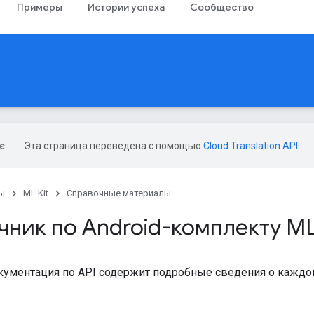
Примеры
Истории успеха
Сообщество
Эта страница переведена с помощью
Cloud Translation API
.
ы
ML Kit
Справочные материалы
чник по Android-комплекту M
кументация по API содержит подробные сведения о каждом 