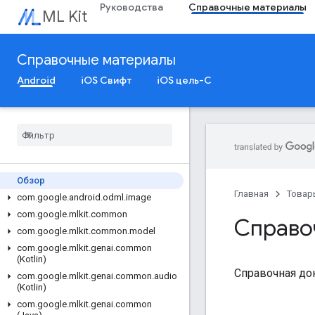
Руководства
Справочные материалы
ML Kit
Справочные материалы
Android
iOS Свифт
iOS цель-C
Обзор
Главная
Товар
com
.
google
.
android
.
odml
.
image
com
.
google
.
mlkit
.
common
Справо
com
.
google
.
mlkit
.
common
.
model
com
.
google
.
mlkit
.
genai
.
common
(Kotlin)
Справочная до
com
.
google
.
mlkit
.
genai
.
common
.
audio
(Kotlin)
com
.
google
.
mlkit
.
genai
.
common