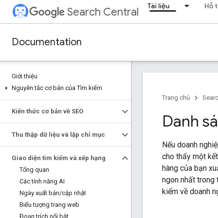
Tài liệu
Hỗ t
Search Central
Documentation
Giới thiệu
Nguyên tắc cơ bản của Tìm kiếm
Trang chủ
Searc
Kiến thức cơ bản về SEO
Danh sá
Thu thập dữ liệu và lập chỉ mục
Nếu doanh nghiệ
cho thấy một kế
Giao diện tìm kiếm và xếp hạng
hàng của bạn xuấ
Tổng quan
ngon nhất trong 
Các tính năng AI
kiếm về doanh ng
Ngày xuất bản
/
cập nhật
Biểu tượng trang web
Đoạn trích nổi bật