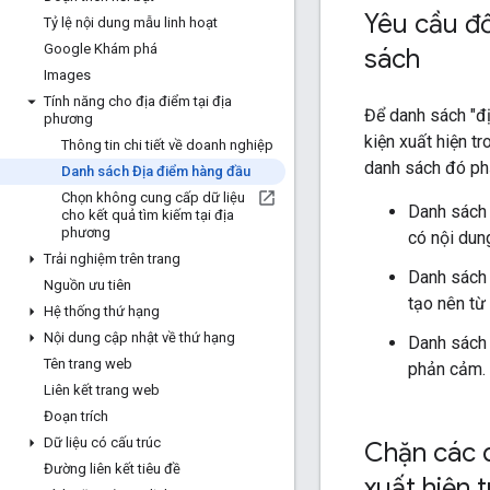
Yêu cầu đố
Tỷ lệ nội dung mẫu linh hoạt
Google Khám phá
sách
Images
Tính năng cho địa điểm tại địa
Để danh sách "đ
phương
kiện xuất hiện t
Thông tin chi tiết về doanh nghiệp
danh sách đó phả
Danh sách Địa điểm hàng đầu
Chọn không cung cấp dữ liệu
Danh sách 
cho kết quả tìm kiếm tại địa
phương
có nội dun
Trải nghiệm trên trang
Danh sách
Nguồn ưu tiên
tạo nên từ
Hệ thống thứ hạng
Nội dung cập nhật về thứ hạng
Danh sách 
Tên trang web
phản cảm.
Liên kết trang web
Đoạn trích
Dữ liệu có cấu trúc
Chặn các 
Đường liên kết tiêu đề
xuất hiện 