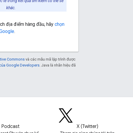
ực tế trong kết quả tìm kiếm có thể sẽ
khác.
ách địa điểm hàng đầu, hãy
chọn
 Google
.
eative Commons
và các mẫu mã lập trình được
 của Google Developers
. Java là nhãn hiệu đã
Podcast
X (Twitter)