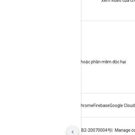
Tham gia với chúng tôi trên
Xem video của ch
LinkedIn
Yêu cầu hỗ trợ
Truy cập diễn đàn trợ giúp
Gửi câu hỏi cho giờ hỗ trợ
Báo cáo nội dung rác, nội dung lừa đảo hoặc phần mềm độc hại
Tài nguyên hỗ trợ khác
Android
Chrome
Firebase
Google Cloud
Điều khoản
Quyền riêng tư
ICP证合字B2-20070004号
Manage co