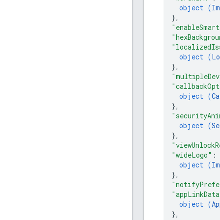
object (
Im
}
,
"enableSmart
"hexBackgrou
"localizedIs
object (
Lo
}
,
"multipleDev
"callbackOpt
object (
Ca
}
,
"securityAni
object (
Se
}
,
"viewUnlockR
"wideLogo"
:
object (
Im
}
,
"notifyPrefe
"appLinkData
object (
Ap
}
,