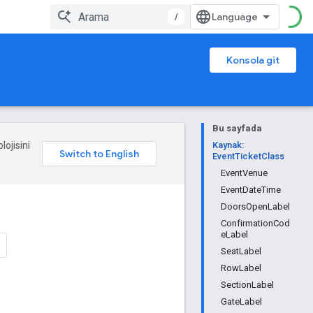
/
Konsola git
Bu sayfada
lojisini
Kaynak:
EventTicketClass
EventVenue
EventDateTime
DoorsOpenLabel
ConfirmationCod
eLabel
SeatLabel
RowLabel
SectionLabel
GateLabel