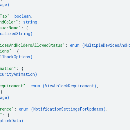
age
)
Tap"
: 
boolean
,
ndColor"
: 
string
,
suerName"
: 
{
calizedString
)
icesAndHoldersAllowedStatus"
: 
enum (
MultipleDevicesAndH
ions"
: 
{
llbackOptions
)
mation"
: 
{
curityAnimation
)
equirement"
: 
enum (
ViewUnlockRequirement
)
,
 
{
age
)
rence"
: 
enum (
NotificationSettingsForUpdates
)
,
"
: 
{
pLinkData
)