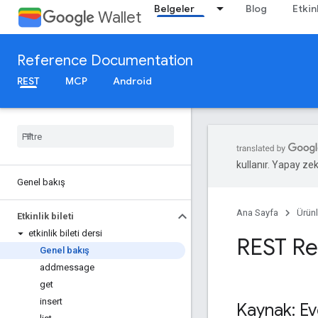
Belgeler
Blog
Etkin
Wallet
Reference Documentation
REST
MCP
Android
kullanır. Yapay zeka
Genel bakış
Ana Sayfa
Ürünl
Etkinlik bileti
etkinlik bileti dersi
REST Re
Genel bakış
addmessage
get
insert
Kaynak: Ev