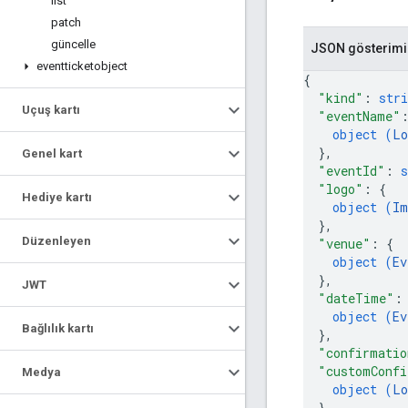
list
patch
güncelle
JSON gösterimi
eventticketobject
{
"kind"
: 
stri
Uçuş kartı
"eventName"
object (
Lo
}
,
Genel kart
"eventId"
: 
s
"logo"
: 
{
Hediye kartı
object (
Im
}
,
Düzenleyen
"venue"
: 
{
object (
Ev
}
,
JWT
"dateTime"
:
object (
Ev
Bağlılık kartı
}
,
"confirmatio
"customConfi
Medya
object (
Lo
}
,