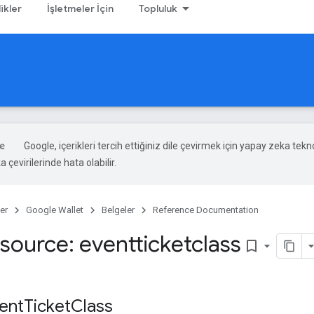
likler
İşletmeler İçin
Topluluk
Google, içerikleri tercih ettiğiniz dile çevirmek için yapay zeka tekno
 çevirilerinde hata olabilir.
er
Google Wallet
Belgeler
Reference Documentation
source: eventticketclass
bookmark_border
ent
Ticket
Class