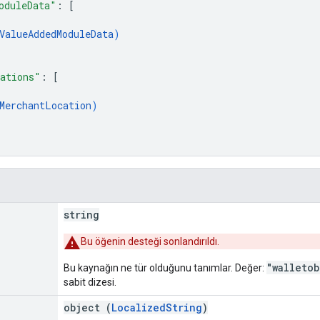
oduleData"
: 
[
ValueAddedModuleData
)
ations"
: 
[
MerchantLocation
)
string
Bu öğenin desteği sonlandırıldı.
"walleto
Bu kaynağın ne tür olduğunu tanımlar. Değer:
sabit dizesi.
object (
LocalizedString
)