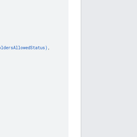
oldersAllowedStatus
)
,