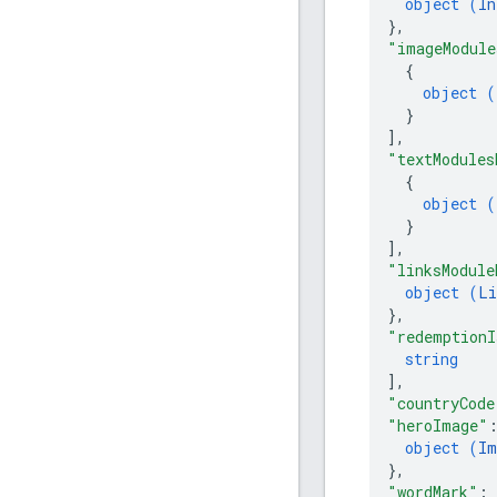
object (
In
}
,
"imageModule
{
object (
}
]
,
"textModules
{
object (
}
]
,
"linksModule
object (
Li
}
,
"redemptionI
string
]
,
"countryCode
"heroImage"
object (
Im
}
,
"wordMark"
: 