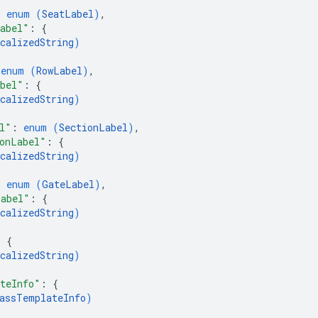
: 
enum (
SeatLabel
)
,
abel"
: 
{
calizedString
)
 
enum (
RowLabel
)
,
bel"
: 
{
calizedString
)
l"
: 
enum (
SectionLabel
)
,
onLabel"
: 
{
calizedString
)
: 
enum (
GateLabel
)
,
Label"
: 
{
calizedString
)
: 
{
calizedString
)
teInfo"
: 
{
assTemplateInfo
)