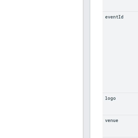
event
Id
logo
venue