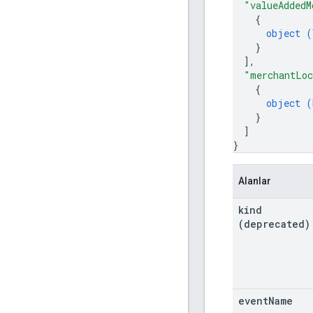
"valueAddedM
{
object (
}
]
,
"merchantLoc
{
object (
}
]
}
Alanlar
kind
(deprecated)
event
Name