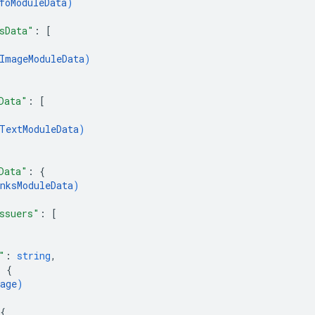
foModuleData
)
sData"
: 
[
ImageModuleData
)
Data"
: 
[
TextModuleData
)
Data"
: 
{
nksModuleData
)
ssuers"
: 
[
"
: 
string
,
: 
{
age
)
{