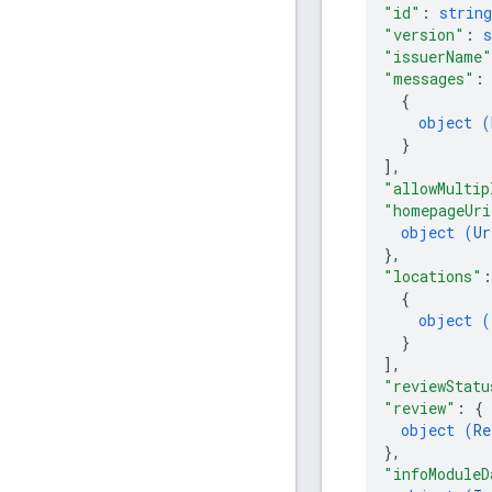
"id"
: 
string
"version"
: 
s
"issuerName"
"messages"
:
{
object (
}
]
,
"allowMultip
"homepageUri
object (
Ur
}
,
"locations"
:
{
object (
}
]
,
"reviewStatu
"review"
: 
{
object (
Re
}
,
"infoModuleD