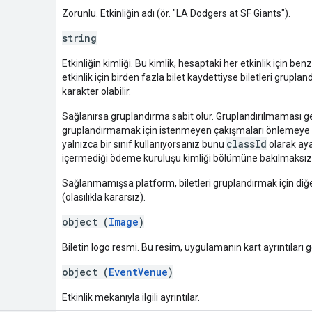
Zorunlu. Etkinliğin adı (ör. "LA Dodgers at SF Giants").
string
Etkinliğin kimliği. Bu kimlik, hesaptaki her etkinlik için benz
etkinlik için birden fazla bilet kaydettiyse biletleri grupland
karakter olabilir.
Sağlanırsa gruplandırma sabit olur. Gruplandırılmaması ge
gruplandırmamak için istenmeyen çakışmaları önlemeye di
classId
yalnızca bir sınıf kullanıyorsanız bunu
olarak ayar
içermediği ödeme kuruluşu kimliği bölümüne bakılmaksızı
Sağlanmamışsa platform, biletleri gruplandırmak için diğer
(olasılıkla kararsız).
object (
Image
)
Biletin logo resmi. Bu resim, uygulamanın kart ayrıntıları
object (
EventVenue
)
Etkinlik mekanıyla ilgili ayrıntılar.