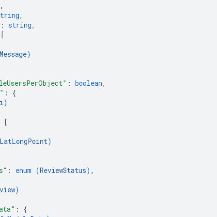
,
tring
,
: 
string
,
 
[
Message
)
leUsersPerObject"
: 
boolean
,
"
: 
{
i
)
 
[
LatLongPoint
)
s"
: 
enum (
ReviewStatus
)
,
view
)
ata"
: 
{