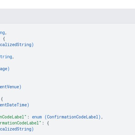
ng
,
: 
{
calizedString
)
tring
,
age
)
entVenue
)
 
{
entDateTime
)
nCodeLabel"
: 
enum (
ConfirmationCodeLabel
)
,
rmationCodeLabel"
: 
{
calizedString
)