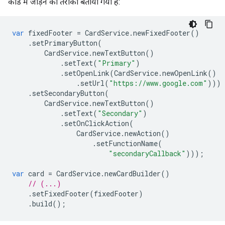
कार्ड में जोड़ने का तरीका बताया गया है:
var
fixedFooter
=
CardService
.
newFixedFooter
()
.
setPrimaryButton
(
CardService
.
newTextButton
()
.
setText
(
"Primary"
)
.
setOpenLink
(
CardService
.
newOpenLink
()
.
setUrl
(
"https://www.google.com"
)))
.
setSecondaryButton
(
CardService
.
newTextButton
()
.
setText
(
"Secondary"
)
.
setOnClickAction
(
CardService
.
newAction
()
.
setFunctionName
(
"secondaryCallback"
)));
var
card
=
CardService
.
newCardBuilder
()
// (...)
.
setFixedFooter
(
fixedFooter
)
.
build
();