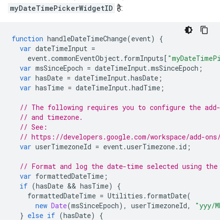
myDateTimePickerWidgetID
है:
function
handleDateTimeChange
(
event
)
{
var
dateTimeInput
=
event
.
commonEventObject
.
formInputs
[
"myDateTimePi
var
msSinceEpoch
=
dateTimeInput
.
msSinceEpoch
;
var
hasDate
=
dateTimeInput
.
hasDate
;
var
hasTime
=
dateTimeInput
.
hadTime
;
// The following requires you to configure the add
// and timezone.
// See:
// https://developers.google.com/workspace/add-ons
var
userTimezoneId
=
event
.
userTimezone
.
id
;
// Format and log the date-time selected using the
var
formattedDateTime
;
if
(
hasDate
 && 
hasTime
)
{
formattedDateTime
=
Utilities
.
formatDate
(
new
Date
(
msSinceEpoch
),
userTimezoneId
,
"yyy/M
}
else
if
(
hasDate
)
{