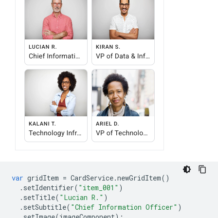
var
gridItem
=
CardService
.
newGridItem
()
.
setIdentifier
(
"item_001"
)
.
setTitle
(
"Lucian R."
)
.
setSubtitle
(
"Chief Information Officer"
)
.
setImage
(
imageComponent
);