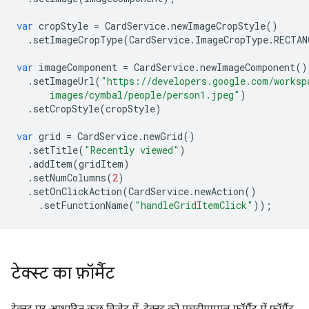
var
cropStyle
=
CardService
.
newImageCropStyle
()
.
setImageCropType
(
CardService
.
ImageCropType
.
RECTAN
var
imageComponent
=
CardService
.
newImageComponent
()
.
setImageUrl
(
"https://developers.google.com/worksp
      images/cymbal/people/person1.jpeg"
)
.
setCropStyle
(
cropStyle
)
var
grid
=
CardService
.
newGrid
()
.
setTitle
(
"Recently viewed"
)
.
addItem
(
gridItem
)
.
setNumColumns
(
2
)
.
setOnClickAction
(
CardService
.
newAction
()
.
setFunctionName
(
"handleGridItemClick"
));
टेक्स्ट का फ़ॉर्मैट
टेक्स्ट पर आधारित कुछ विजेट में, टेक्स्ट को एचटीएमएल फ़ॉर्मैट में फ़ॉर्मैट