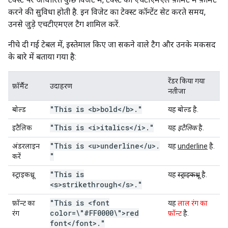
करने की सुविधा होती है. इन विजेट का टेक्स्ट कॉन्टेंट सेट करते समय,
उनसे जुड़े एचटीएमएल टैग शामिल करें.
नीचे दी गई टेबल में, इस्तेमाल किए जा सकने वाले टैग और उनके मकसद
के बारे में बताया गया है:
रेंडर किया गया
फ़ॉर्मैट
उदाहरण
नतीजा
"This is <b>bold<
/
b>
.
"
बोल्ड
यह
बोल्ड
है.
"This is <i>italics<
/
i>
.
"
इटैलिक
यह
इटैलिक
है.
"This is <u>underline<
/
u>
.
अंडरलाइन
यह
underline
है.
"
करें
"This is
स्ट्राइकथ्रू
यह
स्ट्राइकथ्रू
है.
<s>strikethrough<
/
s>
.
"
"This is <font
फ़ॉन्ट का
यह
लाल रंग का
color=\"#FF0000\">red
रंग
फ़ॉन्ट
है.
font<
/
font>
.
"