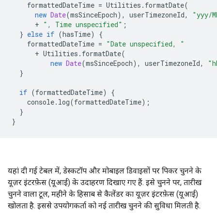
formattedDateTime
=
Utilities
.
formatDate
(
new
Date
(
msSinceEpoch
),
userTimezoneId
,
"yyy/M
+
", Time unspecified"
;
}
else
if
(
hasTime
)
{
formattedDateTime
=
"Date unspecified, "
+
Utilities
.
formatDate
(
new
Date
(
msSinceEpoch
),
userTimezoneId
,
"h
}
if
(
formattedDateTime
)
{
console
.
log
(
formattedDateTime
);
}
}
यहां दी गई टेबल में, डेस्कटॉप और मोबाइल डिवाइसों पर पिकर चुनने के
यूज़र इंटरफ़ेस (यूआई) के उदाहरण दिखाए गए हैं. इसे चुनने पर, तारीख
चुनने वाला टूल, महीने के हिसाब से कैलेंडर का यूज़र इंटरफ़ेस (यूआई)
खोलता है. इससे उपयोगकर्ता को नई तारीख चुनने की सुविधा मिलती है.