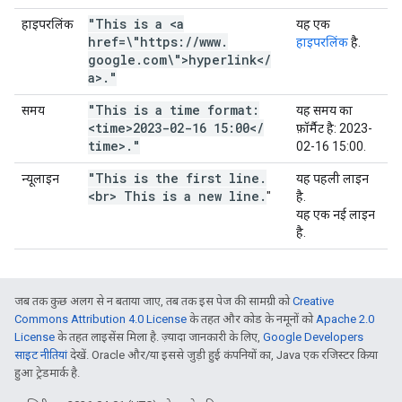
"This is a <a
हाइपरलिंक
यह एक
href=\"https:
/
/
www
.
हाइपरलिंक
है.
google
.
com\">hyperlink<
/
a>
.
"
"This is a time format:
समय
यह समय का
<time>2023-02-16 15:00<
/
फ़ॉर्मैट है:
2023-
time>
.
"
02-16 15:00
.
"This is the first line
.
न्यूलाइन
यह पहली लाइन
<br> This is a new line
.
"
है.
यह एक नई लाइन
है.
जब तक कुछ अलग से न बताया जाए, तब तक इस पेज की सामग्री को
Creative
Commons Attribution 4.0 License
के तहत और कोड के नमूनों को
Apache 2.0
License
के तहत लाइसेंस मिला है. ज़्यादा जानकारी के लिए,
Google Developers
साइट नीतियां
देखें. Oracle और/या इससे जुड़ी हुई कंपनियों का, Java एक रजिस्टर किया
हुआ ट्रेडमार्क है.