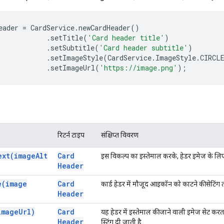
eader
=
CardService
.
newCardHeader
()
.
setTitle
(
'Card header title'
)
.
setSubtitle
(
'Card header subtitle'
)
.
setImageStyle
(
CardService
.
ImageStyle
.
CIRCL
.
setImageUrl
(
'https://image.png'
);
रिटर्न टाइप
संक्षिप्त विवरण
ext(
image
Alt
Card
इस विकल्प का इस्तेमाल करके, हेडर इमेज के लिए 
Header
e(
image
Card
कार्ड हेडर में मौजूद आइकॉन को काटने की सेटिंग 
Header
image
Url)
Card
यह हेडर में इस्तेमाल की जाने वाली इमेज सेट कर
Header
स्ट्रिंग दी जाती है.