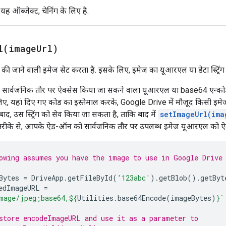
ह ऑब्जेक्ट, चेनिंग के लिए है.
l(
image
Url)
ल की जाने वाली इमेज सेट करता है. इसके लिए, इमेज का यूआरएल या डेटा स्ट्रिंग 
सार्वजनिक तौर पर ऐक्सेस किया जा सकने वाला यूआरएल या base64 एन्कोड की
िए, यहां दिए गए कोड का इस्तेमाल करके, Google Drive में मौजूद किसी इमेज स
ाद, उस स्ट्रिंग को सेव किया जा सकता है, ताकि बाद में
setImageUrl(ima
रीके से, आपके ऐड-ऑन को सार्वजनिक तौर पर उपलब्ध इमेज यूआरएल को ऐक्स
owing assumes you have the image to use in Google Drive
Bytes
=
DriveApp
.
getFileById
(
'123abc'
).
getBlob
().
getByt
edImageURL
=
mage/jpeg;base64,
${
Utilities
.
base64Encode
(
imageBytes
)
}
`
store encodeImageURL and use it as a parameter to