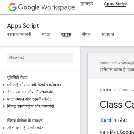
मुख्यपृष्ठ
Apps Script
Workspace
अधिक...
अन्य Google सेवाएँ
Apps Script
Google Analytics
खास जानकारी
गाइड
रेफ़रंस
सैंपल
सहायता
Google Maps
Google Translate
Vertex AI
You
Tube
अधिक
.
.
.
इस्तेमाल करता है. एआई 
यूटिलिटी सेवाएं
एपीआई और एएमपी; डेटाबेस कनेक्शन
होम पेज
Google 
डेटा उपयोगिता और ऑप्टिमाइज़ेशन
एचटीएमएल और एएमपी कॉन्टेंट
Class C
स्क्रिप्ट एक्ज़ीक्यूशन और जानकारी
Card
का हेडर.
स्क्रिप्ट प्रोजेक्ट के संसाधन
ऑटोमेशन ट्रिगर और इवेंट
यह सुविधा, Goog