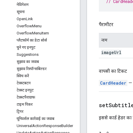
// CardHead
नेविगेशन
सूचना
Open
Link
पैरामीटर
Overflow
Menu
Overflow
Menu
Item
नाम
प्लैटफ़ॉर्म का डेटा सोर्स
चुने गए इनपुट
image
Url
Suggestions
सुझाव का जवाब
सुझाव रिस्पॉन्सबिल्डर
वापसी का टिकट
स्विच करें
CardHeader
— य
टेक्स्टबटन
टेक्स्ट इनपुट
टेक्स्टपैराग्राफ़
setSubtitl
टाइम पिकर
ट्रिगर
इससे कार्ड हेडर का
यूनिवर्सल कार्रवाई का जवाब
Universal
Action
Response
Builder
Update
Action
Action
Response