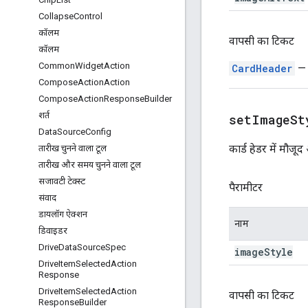
Collapse
Control
कॉलम
वापसी का टिकट
कॉलम
Common
Widget
Action
CardHeader
— य
Compose
Action
Action
Compose
Action
Response
Builder
शर्त
setImageSt
Data
Source
Config
कार्ड हेडर में मौजू
तारीख चुनने वाला टूल
तारीख और समय चुनने वाला टूल
सजावटी टेक्स्ट
पैरामीटर
संवाद
डायलॉग ऐक्शन
नाम
डिवाइडर
Drive
Data
Source
Spec
image
Style
Drive
Item
Selected
Action
Response
Drive
Item
Selected
Action
वापसी का टिकट
Response
Builder