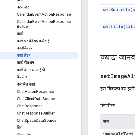
बटन सेट
set
Subtitle(
Calendar
Event
Action
Response
Calendar
Event
Action
Response
set
Title(
tit
Builder
कार्ड
कार्ड पर की गई कार्रवाई
कार्डबिल्डर
ज़्यादा जानक
कार्ड हैडर
कार्ड सेक्शन
कार्ड के साथ आईडी
setImageAl
कैरसेल
कैरोसेल कार्ड
इस विकल्प का इस्ते
Chat
Action
Response
Chat
Client
Data
Source
पैरामीटर
Chat
Response
Chat
Response
Builder
Chat
Space
Data
Source
नाम
चिप
image
Alt
Text
Chip
List