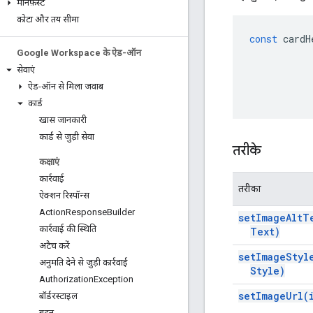
मेनिफ़ेस्ट
कोटा और तय सीमा
const
cardH
Google Workspace के ऐड-ऑन
सेवाएं
ऐड-ऑन से मिला जवाब
कार्ड
खास जानकारी
कार्ड से जुड़ी सेवा
तरीके
कक्षाएं
कार्रवाई
तरीका
ऐक्शन रिस्पॉन्स
Action
Response
Builder
set
Image
Alt
T
कार्रवाई की स्थिति
Text)
अटैच करें
set
Image
Styl
अनुमति देने से जुड़ी कार्रवाई
Style)
Authorization
Exception
set
Image
Url(
बॉर्डरस्टाइल
बटन