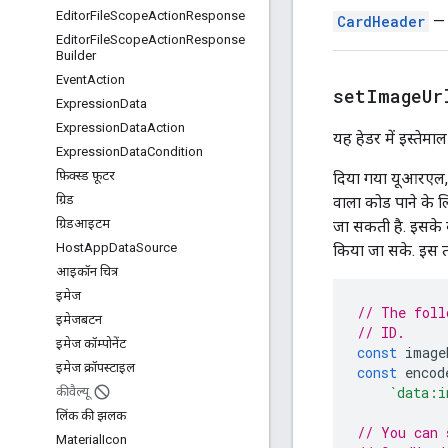
Editor
File
Scope
Action
Response
CardHeader
— य
Editor
File
Scope
Action
Response
Builder
Event
Action
setImageUr
Expression
Data
Expression
Data
Action
यह हेडर में इस्तेमा
Expression
Data
Condition
फ़िक्स्ड फ़ूटर
दिया गया यूआरएल, 
ग्रिड
वाला कोड पाने के ल
ग्रिडआइटम
जा सकती है. इसके ब
Host
App
Data
Source
किया जा सके. इस त
आइकॉन चित्र
इमेज
// The foll
इमेजबटन
// ID.
इमेज कॉम्पोनेंट
const
image
इमेज क्रॉपस्टाइल
const
encod
`data:i
कीवैल्यू
लिंक की झलक
// You can 
Material
Icon