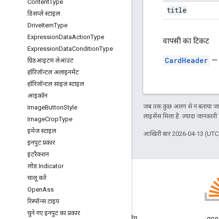
Content
Type
title
डिसप्ले स्टाइल
Drive
Item
Type
Expression
Data
Action
Type
वापसी का टिकट
Expression
Data
Condition
Type
CardHeader
— य
ग्रिडआइटम लेआउट
हॉरिज़ॉन्टल अलाइनमेंट
हॉरिज़ॉन्टल साइज़ स्टाइल
आइकॉन
जब तक कुछ अलग से न बताया जाए
Image
Button
Style
लाइसेंस मिला है. ज़्यादा जानकारी
Image
Crop
Type
इमेज स्टाइल
आखिरी बार 2026-04-13 (UTC)
इनपुट प्रकार
इंटरैक्शन
लोड Indicator
चालू करें
Open
Ass
रिस्पॉन्स टाइप
ब्लॉग
चुने गए इनपुट का प्रकार
Google Workspace डेवलपर ब्लॉग
goog