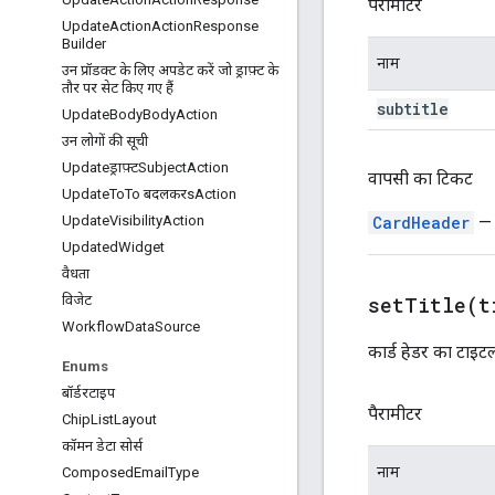
पैरामीटर
Update
Action
Action
Response
Builder
नाम
उन प्रॉडक्ट के लिए अपडेट करें जो ड्राफ़्ट के
तौर पर सेट किए गए हैं
subtitle
Update
Body
Body
Action
उन लोगों की सूची
Updateड्राफ़्टSubject
Action
वापसी का टिकट
Update
To
To बदलकरs
Action
CardHeader
— य
Update
Visibility
Action
Updated
Widget
वैधता
setTitle(
t
विजेट
Workflow
Data
Source
कार्ड हेडर का टाइटल
Enums
बॉर्डरटाइप
पैरामीटर
Chip
List
Layout
कॉमन डेटा सोर्स
नाम
Composed
Email
Type