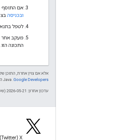
אם התוסף מתחבר ל-API של צד שלישי, צריך לוודא 
ובכניסה
בצור
לטפל בתנאי 
מעקב אחר הב
התכונה הזו.
אלא אם צוין אחרת, התוכן של 
Google Developers‏
.‏ Java הוא סימן מסחרי רשום של חברת Oracle ו/או של השותפים העצמאיים שלה.
עדכון אחרון: 2026-05-21 (שעון UTC).
בלוג
X‏ (Twitter)