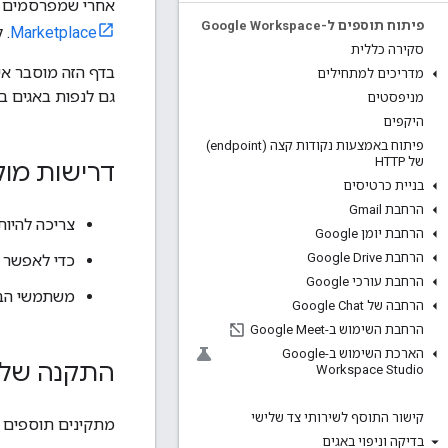
אחרי שמפרסמים ת
פיתוח תוספים ל-Google Workspace
Marketplace
. 
סקירה כללית
בדף הזה מוסבר א
מדריכים למתחילים
גם לנפות באגים 
מניפסטים
היקפים
פיתוח באמצעות נקודות קצה (endpoint)
של HTTP
דרישות מו
בניית כרטיסים
הרחבת Gmail
צריכה להיו
הרחבת יומן Google
הרחבת Google Drive
כדי לאפשר 
הרחבת עורכי Google
משתמשי הבדי
הרחבה של Google Chat
הרחבת השימוש ב-Google Meet
הארכת השימוש ב-Google
התקנה של 
Workspace Studio
קישור התוסף לשירותי צד שלישי
מתקינים תוספים 
בדיקה וניפוי באגים