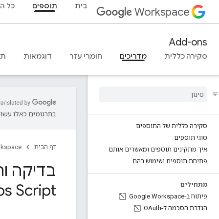
בית
תוספים
כל ה
Workspace
Add-ons
סקירה כללית
מדריכים
חומרי עזר
דוגמאות
תמ
בתרגומים כאלו עשויו
סקירה כללית של התוספים
סוגי תוספים
דף הבית
rkspace
איך מתקינים תוספים ומאשרים אותם
פתיחת תוספים ושימוש בהם
s Script
מתחילים
פיתוח ב-Google Workspace
הגדרת הסכמה ל-OAuth