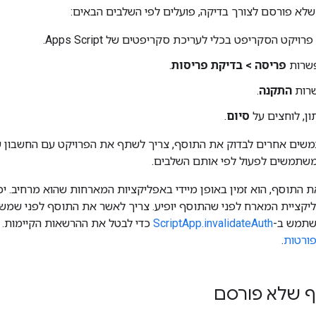
שלא פורסם לצורך בדיקה, פועלים לפי השלבים הבאים:
יקט הסקריפט בכלי לעריכת סקריפטים של Apps Script.
פשרות
פריסה > בדיקת פריסות
.
שרות
התקנה
.
ן, לוחצים על
סיום
.
שים אחרים לבדוק את התוסף, צריך לשתף את הפרויקט עם החשבון של
שתמשים לפעול לפי אותם השלבים.
 התוסף, הוא זמין באופן מיידי באפליקציות המארחות שהוא מרחיב. יכ
יקציית המארח לפני שהתוסף יופיע. צריך לאשר את התוסף לפני שמשת
שתמש ב-
ScriptApp.invalidateAuth
כדי לבטל את ההרשאות הקיימות. כ
.
 שלא פורסם