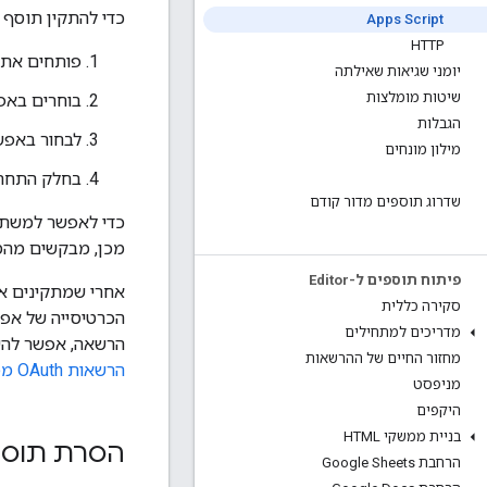
כדי להתקין תוסף 
Apps Script
HTTP
פותחים את פרו
יומני שגיאות שאילתה
שיטות מומלצות
בוחרים בא
הגבלות
לבחור באפ
מילון מונחים
בחלק התחתו
שדרוג תוספים מדור קודם
כדי לאפשר למשתמ
מכן, מבקשים מהמ
פיתוח תוספים ל-Editor
אחרי שמתקינים את
סקירה כללית
הכרטיסייה של אפל
מדריכים למתחילים
הרשאה, אפשר לה
מחזור החיים של ההרשאות
הרשאות OAuth מפורטות
מניפסט
היקפים
בניית ממשקי HTML
הסרת תוסף
הרחבת Google Sheets