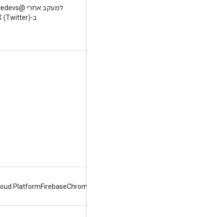
קריאת הבלוג Google
למעקב אחרי
Workspace Developers
ב-X (Twitter)
Google Workspace למפתחים
סקירה כללית של הפלטפורמה
מוצרים למפתחים
נתוני גרסה
תמיכת מפתחים
תנאים והגבלות
loud Platform
Firebase
Chrome
Android