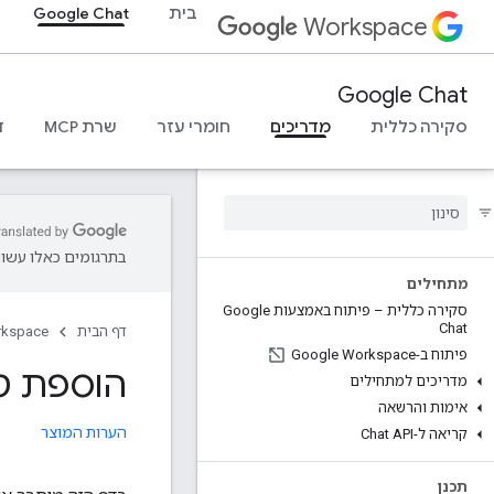
בית
Google Chat
Workspace
Google Chat
סקירה כללית
מדריכים
חומרי עזר
שרת MCP
ד
בתרגומים כאלו עשויו
מתחילים
סקירה כללית – פיתוח באמצעות Google
Chat
דף הבית
rkspace
פיתוח ב-Google Workspace
הוספת ט
מדריכים למתחילים
אימות והרשאה
הערות המוצר
קריאה ל-Chat API
תכנן