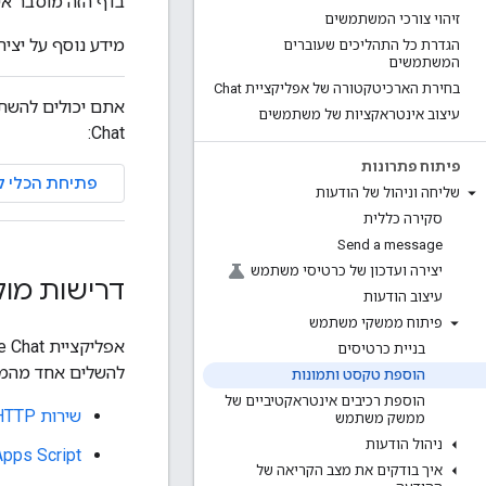
בדף הזה מוסבר אי
זיהוי צורכי המשתמשים
מידע נוסף על יצי
הגדרת כל התהליכים שעוברים
המשתמשים
בחירת הארכיטקטורה של אפליקציית Chat
אתם יכולים להשתמ
עיצוב אינטראקציות של משתמשים
Chat:
פיתוח פתרונות
פתיחת הכלי ל
שליחה וניהול של הודעות
סקירה כללית
Send a message‪
יצירה ועדכון של כרטיסי משתמש
דרישות מו
עיצוב הודעות
פיתוח ממשקי משתמש
אפליקציית Google Chat שמוגדרת לקבל
בניית כרטיסים
להשלים אחד מהמד
הוספת טקסט ותמונות
הוספת רכיבים אינטראקטיביים של
שירות HTTP
ממשק משתמש
ניהול הודעות
pps Script
איך בודקים את מצב הקריאה של