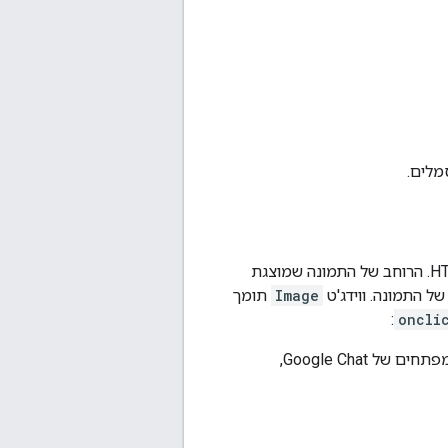
מלים.
מציג תמונה בפורמט PNG או JPG שמתארחת בכתובת URL מסוג HTTPS. הרוחב של התמונה שמוצגת
ל התמונה. ווידג'ט
Image
תומך
:
oncli
Google Chat,‏