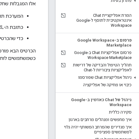
פתרון בעיות
אלו המגבלות שחלו
המערכת תומכת 
המרת אפליקציית Chat
אינטראקטיבית לתוסף ל-Google
Workspace
כתובת ה-URL של המארח חייבת להיות
כדי שהכרטיס
פרסום ב-Google Workspace
Marketplace
הכרטיס הבא מורכב
פרסום אפליקציות Chat ב-Google
כשמשתמשים לוחצים 
Workspace Marketplace
תהליך הטיפול והבדיקה של דרישות
לאפליקציות ציבוריות ל-Chat
ניהול אפליקציות Chat שפורסמו
כיבוי או מחיקה של אפליקציה
ניהול של Chat כאדמין ב-Google
Workspace
סקירה כללית
איך מחפשים ומנהלים מרחבים בארגון
איך מגדירים שהמרחב המשותף יהיה גלוי
למשתמשים ספציפיים