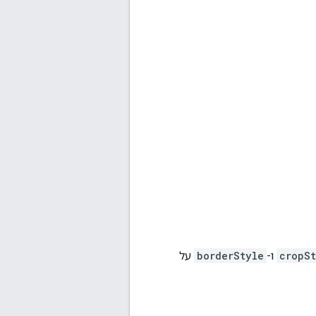
cropSt
ו-
borderStyle
על