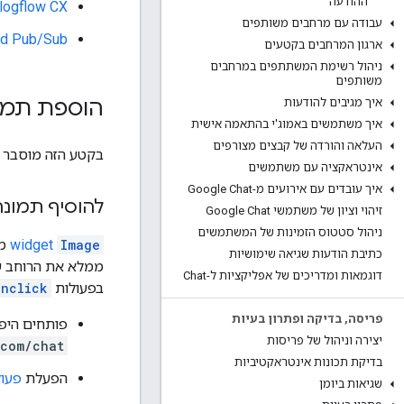
ההודעה
logflow CX
עבודה עם מרחבים משותפים
ud Pub/Sub
ארגון המרחבים בקטעים
ניהול רשימת המשתתפים במרחבים
משותפים
הוספת תמונ
איך מגיבים להודעות
איך משתמשים באמוג'י בהתאמה אישית
העלאה והורדה של קבצים מצורפים
בקטע הזה מוסבר אי
אינטראקציה עם משתמשים
איך עובדים עם אירועים מ-Google Chat
להוסיף תמונה
זיהוי וציון של משתמשי Google Chat
ניהול סטטוס הזמינות של המשתמשים
widget
Image
כתיבת הודעות שגיאה שימושיות
ממלא את הרוחב של
דוגמאות ומדריכים של אפליקציות ל-Chat
בפעולות
onclick
פריסה
,
בדיקה ופתרון בעיות
פותחים היפ
יצירה וניהול של פריסות
.com/chat
בדיקת תכונות אינטראקטיביות
הפעלת
פעו
שגיאות ביומן