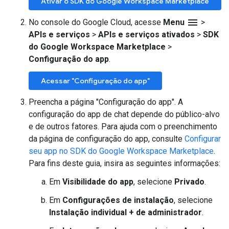
Ativar o SDK do Google Workspace Marketplace
menu
No console do Google Cloud, acesse
Menu
>
APIs e serviços
>
APIs e serviços ativados
>
SDK
do Google Workspace Marketplace
>
Configuração do app
.
Acessar "Configuração do app"
Preencha a página "Configuração do app". A
configuração do app de chat depende do público-alvo
e de outros fatores. Para ajuda com o preenchimento
da página de configuração do app, consulte
Configurar
seu app no SDK do Google Workspace Marketplace
.
Para fins deste guia, insira as seguintes informações:
Em
Visibilidade do app
, selecione
Privado
.
Em
Configurações de instalação
, selecione
Instalação individual + de administrador
.