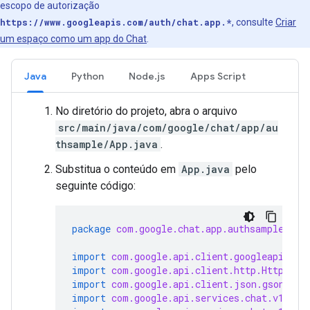
escopo de autorização
https://www.googleapis.com/auth/chat.app.*
, consulte
Criar
um espaço como um app do Chat
.
Java
Python
Node.js
Apps Script
No diretório do projeto, abra o arquivo
src/main/java/com/google/chat/app/au
thsample/App.java
.
Substitua o conteúdo em
App.java
pelo
seguinte código:
package
com.google.chat.app.authsample
;
import
com.google.api.client.googleapis.ja
import
com.google.api.client.http.HttpRequ
import
com.google.api.client.json.gson.Gso
import
com.google.api.services.chat.v1.Han