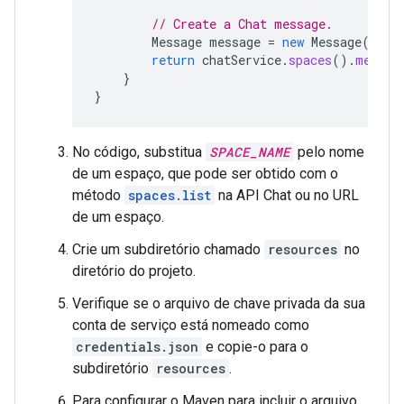
// Create a Chat message.
Message
message
=
new
Message
().
se
return
chatService
.
spaces
().
messag
}
}
No código, substitua
SPACE_NAME
pelo nome
de um espaço, que pode ser obtido com o
método
spaces.list
na API Chat ou no URL
de um espaço.
Crie um subdiretório chamado
resources
no
diretório do projeto.
Verifique se o arquivo de chave privada da sua
conta de serviço está nomeado como
credentials.json
e copie-o para o
subdiretório
resources
.
Para configurar o Maven para incluir o arquivo