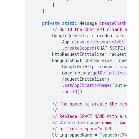
}
}
private
static
Message
createChatMessag
// Build the Chat API client and a
GoogleCredentials
credentials
=
Go
App
.
class
.
getResourceAsStream
(
.
createScoped
(
CHAT_SCOPE
);
HttpRequestInitializer
requestIniti
HangoutsChat
chatService
=
new
Hang
GoogleNetHttpTransport
.
newTrus
GsonFactory
.
getDefaultInstance
requestInitializer
)
.
setApplicationName
(
"auth-samp
.
build
();
// The space to create the message
//
// Replace SPACE_NAME with a space
// Obtain the space name from the 
// or from a space's URL.
String
spaceName
=
"spaces/
SPACE_N