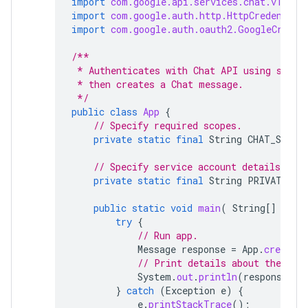
import
com.google.api.services.chat.v1.mod
import
com.google.auth.http.HttpCredential
import
com.google.auth.oauth2.GoogleCreden
/**
 * Authenticates with Chat API using servi
 * then creates a Chat message.
 */
public
class
App
{
// Specify required scopes.
private
static
final
String
CHAT_SCOPE
// Specify service account details.
private
static
final
String
PRIVATE_KE
public
static
void
main
(
String
[]
args
try
{
// Run app.
Message
response
=
App
.
createCh
// Print details about the cre
System
.
out
.
println
(
response
);
}
catch
(
Exception
e
)
{
e
.
printStackTrace
();