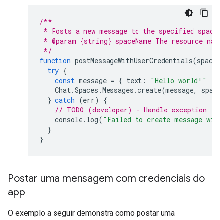
/**
 * Posts a new message to the specified space
 * @param {string} spaceName The resource nam
 */
function
postMessageWithUserCredentials
(
space
try
{
const
message
=
{
text
:
"Hello world!"
};
Chat
.
Spaces
.
Messages
.
create
(
message
,
spac
}
catch
(
err
)
{
// TODO (developer) - Handle exception
console
.
log
(
"Failed to create message wit
}
}
Postar uma mensagem com credenciais do
app
O exemplo a seguir demonstra como postar uma