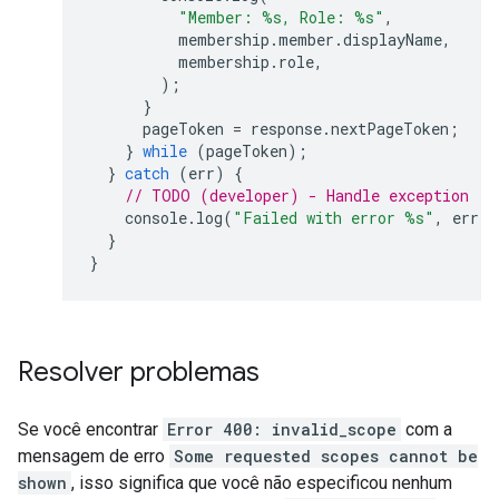
"Member: %s, Role: %s"
,
membership
.
member
.
displayName
,
membership
.
role
,
);
}
pageToken
=
response
.
nextPageToken
;
}
while
(
pageToken
);
}
catch
(
err
)
{
// TODO (developer) - Handle exception
console
.
log
(
"Failed with error %s"
,
err
.
m
}
}
Resolver problemas
Se você encontrar
Error 400: invalid_scope
com a
mensagem de erro
Some requested scopes cannot be
shown
, isso significa que você não especificou nenhum