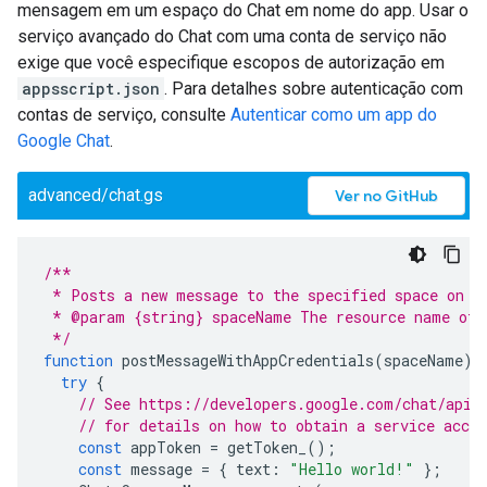
mensagem em um espaço do Chat em nome do app. Usar o
serviço avançado do Chat com uma conta de serviço não
exige que você especifique escopos de autorização em
appsscript.json
. Para detalhes sobre autenticação com
contas de serviço, consulte
Autenticar como um app do
Google Chat
.
advanced/chat.gs
Ver no GitHub
/**
 * Posts a new message to the specified space on b
 * @param {string} spaceName The resource name of 
 */
function
postMessageWithAppCredentials
(
spaceName
)
try
{
// See https://developers.google.com/chat/api/
// for details on how to obtain a service acco
const
appToken
=
getToken_
();
const
message
=
{
text
:
"Hello world!"
};