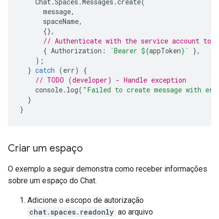
Chat
.
Spaces
.
Messages
.
create
(
message
,
spaceName
,
{},
// Authenticate with the service account toke
{
Authorization
:
`Bearer 
${
appToken
}
`
},
);
}
catch
(
err
)
{
// TODO (developer) - Handle exception
console
.
log
(
"Failed to create message with err
}
}
Criar um espaço
O exemplo a seguir demonstra como receber informações
sobre um espaço do Chat.
Adicione o escopo de autorização
chat.spaces.readonly
ao arquivo