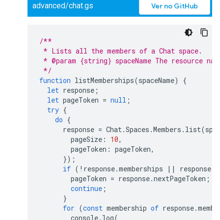
advanced/chat.gs
Ver no GitHub
/**
 * Lists all the members of a Chat space.
 * @param {string} spaceName The resource nam
 */
function
listMemberships
(
spaceName
)
{
let
response
;
let
pageToken
=
null
;
try
{
do
{
response
=
Chat
.
Spaces
.
Members
.
list
(
spa
pageSize
:
10
,
pageToken
:
pageToken
,
});
if
(
!
response
.
memberships
||
response
.
m
pageToken
=
response
.
nextPageToken
;
continue
;
}
for
(
const
membership
of
response
.
membe
console
.
log
(