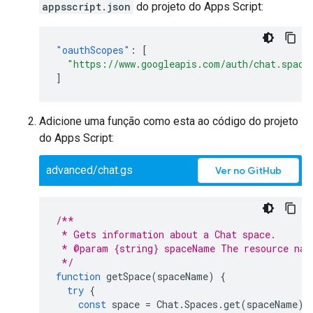
appsscript.json
do projeto do Apps Script:
"oauthScopes"
:
[
"https://www.googleapis.com/auth/chat.space
]
Adicione uma função como esta ao código do projeto
do Apps Script:
advanced/chat.gs
Ver no GitHub
/**
 * Gets information about a Chat space.
 * @param {string} spaceName The resource nam
 */
function
getSpace
(
spaceName
)
{
try
{
const
space
=
Chat
.
Spaces
.
get
(
spaceName
);