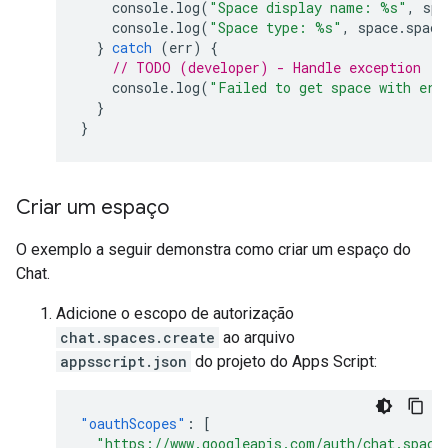
console
.
log
(
"Space display name: %s"
,
spa
console
.
log
(
"Space type: %s"
,
space
.
space
}
catch
(
err
)
{
// TODO (developer) - Handle exception
console
.
log
(
"Failed to get space with err
}
}
Criar um espaço
O exemplo a seguir demonstra como criar um espaço do
Chat.
Adicione o escopo de autorização
chat.spaces.create
ao arquivo
appsscript.json
do projeto do Apps Script:
"oauthScopes"
:
[
"https://www.googleapis.com/auth/chat.space