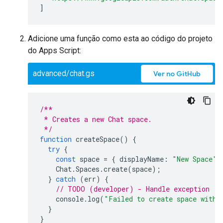
]
Adicione uma função como esta ao código do projeto
do Apps Script:
advanced/chat.gs
Ver no GitHub
/**
 * Creates a new Chat space.
 */
function
createSpace
()
{
try
{
const
space
=
{
displayName
:
"New Space"
,
Chat
.
Spaces
.
create
(
space
);
}
catch
(
err
)
{
// TODO (developer) - Handle exception
console
.
log
(
"Failed to create space with 
}
}