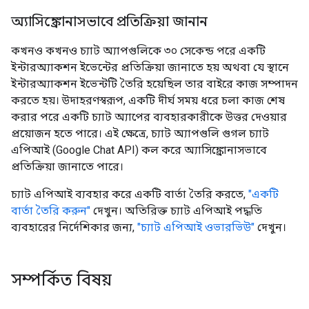
অ্যাসিঙ্ক্রোনাসভাবে প্রতিক্রিয়া জানান
কখনও কখনও চ্যাট অ্যাপগুলিকে ৩০ সেকেন্ড পরে একটি
ইন্টারঅ্যাকশন ইভেন্টের প্রতিক্রিয়া জানাতে হয় অথবা যে স্থানে
ইন্টারঅ্যাকশন ইভেন্টটি তৈরি হয়েছিল তার বাইরে কাজ সম্পাদন
করতে হয়। উদাহরণস্বরূপ, একটি দীর্ঘ সময় ধরে চলা কাজ শেষ
করার পরে একটি চ্যাট অ্যাপের ব্যবহারকারীকে উত্তর দেওয়ার
প্রয়োজন হতে পারে। এই ক্ষেত্রে, চ্যাট অ্যাপগুলি গুগল চ্যাট
এপিআই (Google Chat API) কল করে অ্যাসিঙ্ক্রোনাসভাবে
প্রতিক্রিয়া জানাতে পারে।
চ্যাট এপিআই ব্যবহার করে একটি বার্তা তৈরি করতে,
"একটি
বার্তা তৈরি করুন"
দেখুন। অতিরিক্ত চ্যাট এপিআই পদ্ধতি
ব্যবহারের নির্দেশিকার জন্য,
"চ্যাট এপিআই ওভারভিউ"
দেখুন।
সম্পর্কিত বিষয়