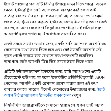
ইভেন্ট পাওয়ার পর, এটি বিভিন্ন উপায়ে সাড়া দিতে পারে। অনেক
ক্ষেত্রে, ইন্টারেক্টিভ চ্যাট অ্যাপগুলো ব্যবহারকারীকে একটি
বার্তার মাধ্যমে উত্তর দেয়। গুগল চ্যাট অ্যাপ কোনো ডেটা সোর্স
থেকে তথ্য খুঁজে বের করতে, ইন্টারঅ্যাকশন ইভেন্টের তথ্য রেকর্ড
করতে, বা অন্য যেকোনো কিছুই করতে পারে। এই প্রক্রিয়াকরণ
আচরণই মূলত গুগল চ্যাট অ্যাপকে সংজ্ঞায়িত করে।
একই সময়ে সাড়া দেওয়ার জন্য, একটি চ্যাট অ্যাপকে অবশ্যই ৩০
সেকেন্ডের মধ্যে উত্তর দিতে হবে এবং সেই উত্তরটি অবশ্যই সেই
স্থানে পোস্ট করতে হবে যেখানে কথোপকথনটি হয়েছিল।
অন্যথায়, চ্যাট অ্যাপটি ভিন্ন ভিন্ন সময়ে উত্তর দিতে পারে।
প্রতিটি ইন্টারঅ্যাকশন ইভেন্টের জন্য, চ্যাট অ্যাপগুলো একটি
রিকোয়েস্ট বডি
পায়, যা হলো ইভেন্টটির প্রতিনিধিত্বকারী JSON
পেলোড। আপনি একটি রেসপন্স প্রসেস করার জন্য এই তথ্য
ব্যবহার করতে পারেন। ইভেন্ট পেলোডের উদাহরণের জন্য,
‘চ্যাট
অ্যাপ ইন্টারঅ্যাকশন ইভেন্টের প্রকারভেদ’
দেখুন।
নিম্নলিখিত ডায়াগ্রামটিতে দেখানো হয়েছে যে, গুগল চ্যাট অ্যাপ