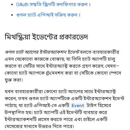
OAuth সম্মতি স্ক্রিনটি কনফিগার করুন
।
গুগল চ্যাট এপিআই সক্রিয় করুন
।
মিথস্ক্রিয়া ইভেন্টের প্রকারভেদ
গুগল চ্যাট অ্যাপের ইন্টারঅ্যাকশন ইভেন্ট
বলতে ব্যবহারকারীর
এমন যেকোনো কাজকে বোঝায়, যা তিনি চ্যাট অ্যাপটি চালু
করতে বা সেটির সাথে ইন্টারঅ্যাক্ট করতে গ্রহণ করেন; যেমন—
কোনো চ্যাট অ্যাপকে @মেনশন করা বা সেটিকে কোনো স্পেসে
যুক্ত করা।
যখন ব্যবহারকারীরা কোনো চ্যাট অ্যাপের সাথে ইন্টারঅ্যাক্ট
করেন, তখন গুগল চ্যাট অ্যাপটিকে একটি ইন্টারঅ্যাকশন ইভেন্ট
পাঠায়, যা চ্যাট এপিআই-তে একটি
Event
টাইপ হিসেবে
উপস্থাপিত হয়। চ্যাট অ্যাপটি এই ইভেন্টটি ব্যবহার করে
ইন্টারঅ্যাকশনটি প্রসেস করতে পারে এবং চাইলে একটি
মেসেজের মাধ্যমে উত্তরও দিতে পারে।