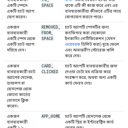
SPACE
একটি স্পেসে
থাকে এটি কী কাজ করে এবং এর
একটি চ্যাট অ্যাপ
ব্যবহারকারীরা কীভাবে এটির সাথে
যোগ করেন।
যোগাযোগ করতে পারে।
REMOVED
_
একজন
চ্যাট অ্যাপটি স্পেসটির জন্য
FROM
_
ব্যবহারকারী
কনফিগার করা যেকোনো
SPACE
একটি স্পেস থেকে
ইনকামিং নোটিফিকেশন (যেমন
একটি চ্যাট অ্যাপ
ওয়েবহুক
ডিলিট করা) মুছে ফেলে
সরিয়ে দেন।
এবং অভ্যন্তরীণ স্টোরেজ খালি
করে দেয়।
CARD
_
একজন
চ্যাট অ্যাপটি ব্যবহারকারীর জমা
CLICKED
ব্যবহারকারী চ্যাট
দেওয়া ডেটা হয় প্রক্রিয়া করে
অ্যাপের মেসেজ,
সংরক্ষণ করে, অথবা অন্য একটি
ডায়ালগ বা
কার্ড ফেরত দেয়।
হোমপেজ থেকে
কোনো কার্ডের
বোতামে ক্লিক
করেন।
APP
_
HOME
একজন
চ্যাট অ্যাপটি হোমপেজ থেকে
ব্যবহারকারী
একটি স্থির বা ইন্টারেক্টিভ কার্ড
একটি ১:১
ফেরত দেয়।