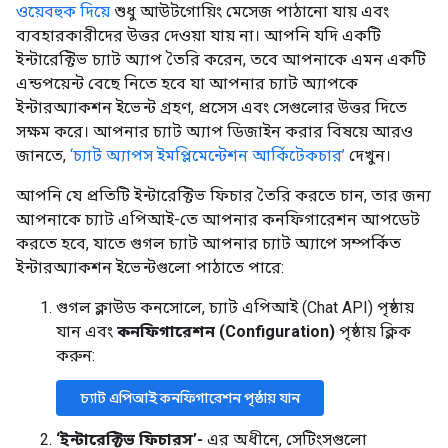
ওয়েবহুক দিয়ে
শুধু আউটগোয়িং মেসেজ পাঠানো যায় এবং
ব্যবহারকারীদের উত্তর দেওয়া যায় না। আপনি যদি একটি
ইন্টারেক্টিভ চ্যাট অ্যাপ তৈরি করেন, তবে আপনাকে এমন একটি
এন্ডপয়েন্ট বেছে নিতে হবে যা আপনার চ্যাট অ্যাপকে
ইন্টারঅ্যাকশন ইভেন্ট গ্রহণ, প্রসেস এবং সেগুলোর উত্তর দিতে
সক্ষম করে। আপনার চ্যাট অ্যাপ ডিজাইন করার বিষয়ে আরও
জানতে,
‘চ্যাট অ্যাপস ইমপ্লিমেন্টেশন আর্কিটেকচার’
দেখুন।
আপনি যে প্রতিটি ইন্টারেক্টিভ ফিচার তৈরি করতে চান, তার জন্য
আপনাকে চ্যাট এপিআই-তে আপনার কনফিগারেশন আপডেট
করতে হবে, যাতে গুগল চ্যাট আপনার চ্যাট অ্যাপে সম্পর্কিত
ইন্টারঅ্যাকশন ইভেন্টগুলো পাঠাতে পারে:
গুগল ক্লাউড কনসোলে, চ্যাট এপিআই (Chat API) পৃষ্ঠায়
যান এবং
কনফিগারেশন (Configuration)
পৃষ্ঠায় ক্লিক
করুন:
চ্যাট এপিআই কনফিগারেশন পৃষ্ঠায় যান
‘ইন্টারেক্টিভ ফিচারস’-
এর অধীনে, সেটিংসগুলো