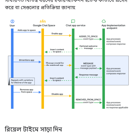
সাধারণত বিভিন্ন ধরনের ইন্টারঅ্যাকশন ইভেন্ট কীভাবে প্রসেস
করে বা সেগুলোর প্রতিক্রিয়া জানায়:
রিয়েল টাইমে সাড়া দিন