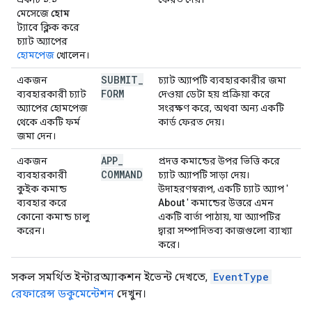
মেসেজে
হোম
ট্যাবে ক্লিক করে
চ্যাট অ্যাপের
হোমপেজ
খোলেন।
SUBMIT
_
একজন
চ্যাট অ্যাপটি ব্যবহারকারীর জমা
FORM
ব্যবহারকারী চ্যাট
দেওয়া ডেটা হয় প্রক্রিয়া করে
অ্যাপের হোমপেজ
সংরক্ষণ করে, অথবা অন্য একটি
থেকে একটি ফর্ম
কার্ড ফেরত দেয়।
জমা দেন।
APP
_
একজন
প্রদত্ত কমান্ডের উপর ভিত্তি করে
COMMAND
ব্যবহারকারী
চ্যাট অ্যাপটি সাড়া দেয়।
কুইক কমান্ড
উদাহরণস্বরূপ, একটি চ্যাট অ্যাপ '
ব্যবহার করে
About
' কমান্ডের উত্তরে এমন
কোনো কমান্ড চালু
একটি বার্তা পাঠায়, যা অ্যাপটির
করেন।
দ্বারা সম্পাদিতব্য কাজগুলো ব্যাখ্যা
করে।
সকল সমর্থিত ইন্টারঅ্যাকশন ইভেন্ট দেখতে,
EventType
রেফারেন্স ডকুমেন্টেশন
দেখুন।