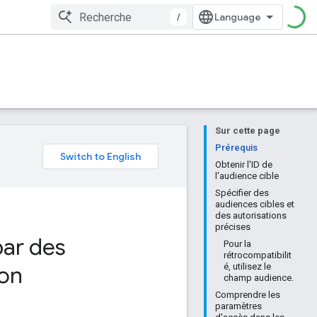
/
Sur cette page
e
Prérequis
Obtenir l'ID de
l'audience cible
Spécifier des
audiences cibles et
des autorisations
précises
par des
Pour la
rétrocompatibilit
ion
é, utilisez le
champ audience.
Comprendre les
paramètres