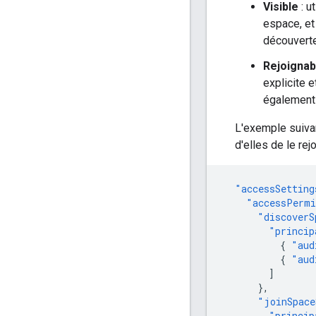
Visible
: u
espace, et
découverte
Rejoignab
explicite 
également 
L'exemple suiva
d'elles de le rejo
"accessSetting
"accessPermi
"discoverS
"princip
{
"aud
{
"aud
]
},
"joinSpace
"princip