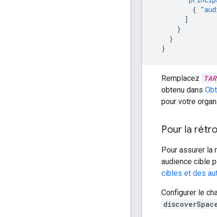
{
"aud
]
}
}
}
Remplacez
TAR
obtenu dans
Obt
pour votre orga
Pour la rétr
Pour assurer la 
audience cible 
cibles et des au
Configurer le c
discoverSpac