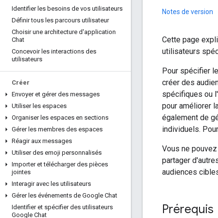
Identifier les besoins de vos utilisateurs
Notes de version
Définir tous les parcours utilisateur
Choisir une architecture d'application
Cette page expl
Chat
utilisateurs spé
Concevoir les interactions des
utilisateurs
Pour spécifier l
créer des audie
Créer
spécifiques ou 
Envoyer et gérer des messages
pour améliorer l
Utiliser les espaces
également de gér
Organiser les espaces en sections
individuels. Pou
Gérer les membres des espaces
Réagir aux messages
Vous ne pouvez 
Utiliser des emoji personnalisés
partager d'autr
Importer et télécharger des pièces
audiences cibles
jointes
Interagir avec les utilisateurs
Gérer les événements de Google Chat
Prérequis
Identifier et spécifier des utilisateurs
Google Chat