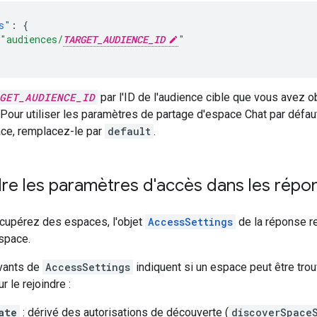
s"
:
{
"audiences/
TARGET_AUDIENCE_ID
"
GET_AUDIENCE_ID
par l'ID de l'audience cible que vous avez 
 Pour utiliser les paramètres de partage d'espace Chat par défau
ce, remplacez-le par
default
.
e les paramètres d'accès dans les répon
cupérez des espaces, l'objet
AccessSettings
de la réponse re
espace.
vants de
AccessSettings
indiquent si un espace peut être trou
r le rejoindre :
ate
: dérivé des autorisations de découverte (
discoverSpace