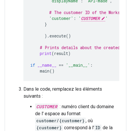
'displayName'
:
'API-made'
,
# The customer ID of the Workspace
'customer'
:
'
CUSTOMER
'
}
)
.
execute
()
# Prints details about the created spa
print
(
result
)
if
__name__
==
'__main__'
:
main
()
Dans le code, remplacez les éléments
suivants :
CUSTOMER
: numéro client du domaine
de l' espace au format
customer/{customer}
, où
{customer}
correspond à l'
ID
de la