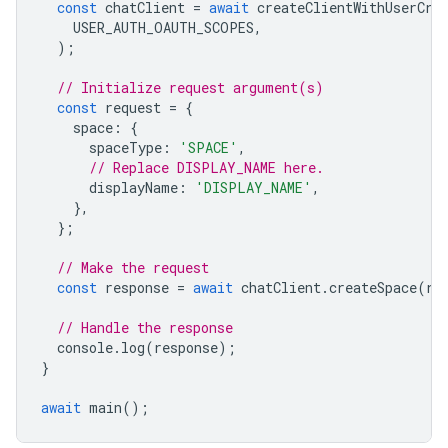
const
chatClient
=
await
createClientWithUserCre
USER_AUTH_OAUTH_SCOPES
,
);
// Initialize request argument(s)
const
request
=
{
space
:
{
spaceType
:
'SPACE'
,
// Replace DISPLAY_NAME here.
displayName
:
'DISPLAY_NAME'
,
},
};
// Make the request
const
response
=
await
chatClient
.
createSpace
(
re
// Handle the response
console
.
log
(
response
);
}
await
main
();