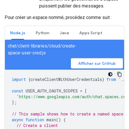
puissent publier des messages.
Pour créer un espace nommé, procédez comme suit :
Node.js
Python
Java
Apps Script
chat/client-libraries/cloud/create-
space-user-cred.js
Afficher sur GitHub
import
{
createClientWithUserCredentials
}
from
'./a
const
USER_AUTH_OAUTH_SCOPES
=
[
'https://www.googleapis.com/auth/chat.spaces.cre
];
// This sample shows how to create a named space w
async
function
main
()
{
// Create a client