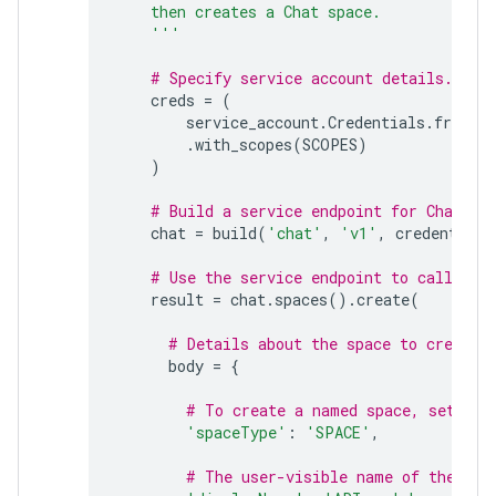
    then creates a Chat space.
    '''
# Specify service account details.
creds
=
(
service_account
.
Credentials
.
from_s
.
with_scopes
(
SCOPES
)
)
# Build a service endpoint for Chat AP
chat
=
build
(
'chat'
,
'v1'
,
credentials
# Use the service endpoint to call Cha
result
=
chat
.
spaces
()
.
create
(
# Details about the space to create.
body
=
{
# To create a named space, set spa
'spaceType'
:
'SPACE'
,
# The user-visible name of the spa