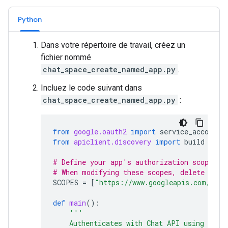
Python
Dans votre répertoire de travail, créez un
fichier nommé
chat_space_create_named_app.py
.
Incluez le code suivant dans
chat_space_create_named_app.py
:
from
google.oauth2
import
service_account
from
apiclient.discovery
import
build
# Define your app's authorization scopes.
# When modifying these scopes, delete the 
SCOPES
=
[
"https://www.googleapis.com/auth
def
main
():
'''
    Authenticates with Chat API using app 