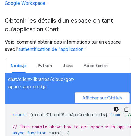
Google Workspace
.
Obtenir les détails d'un espace en tant
qu'application Chat
Voici comment obtenir des informations sur un espace
avec l'
authentification de l'application
:
Node.js
Python
Java
Apps Script
chat/client-libraries/cloud/get-
space-app-cred.js
Afficher sur GitHub
import
{
createClientWithAppCredentials
}
from
'./au
// This sample shows how to get space with app cre
async
function
main
()
{