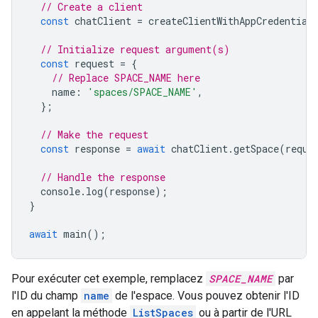
// Create a client
const
chatClient
=
createClientWithAppCredential
// Initialize request argument(s)
const
request
=
{
// Replace SPACE_NAME here
name
:
'spaces/SPACE_NAME'
,
};
// Make the request
const
response
=
await
chatClient
.
getSpace
(
reque
// Handle the response
console
.
log
(
response
);
}
await
main
();
Pour exécuter cet exemple, remplacez
SPACE_NAME
par
l'ID du champ
name
de l'espace. Vous pouvez obtenir l'ID
en appelant la méthode
ListSpaces
ou à partir de l'URL