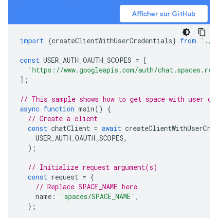
Afficher sur GitHub
import
{
createClientWithUserCredentials
}
from
'./a
const
USER_AUTH_OAUTH_SCOPES
=
[
'https://www.googleapis.com/auth/chat.spaces.rea
];
// This sample shows how to get space with user cr
async
function
main
()
{
// Create a client
const
chatClient
=
await
createClientWithUserCre
USER_AUTH_OAUTH_SCOPES
,
);
// Initialize request argument(s)
const
request
=
{
// Replace SPACE_NAME here
name
:
'spaces/SPACE_NAME'
,
};