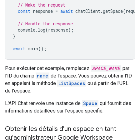
// Make the request
const
response
=
await
chatClient
.
getSpace
(
reque
// Handle the response
console
.
log
(
response
);
}
await
main
();
Pour exécuter cet exemple, remplacez
SPACE_NAME
par
l'ID du champ
name
de l'espace. Vous pouvez obtenir l'ID
en appelant la méthode
ListSpaces
ou à partir de l'URL
de l'espace.
L'API Chat renvoie une instance de
Space
qui fournit des
informations détaillées sur l'espace spécifié.
Obtenir les détails d'un espace en tant
qu'administrateur Google Workspace