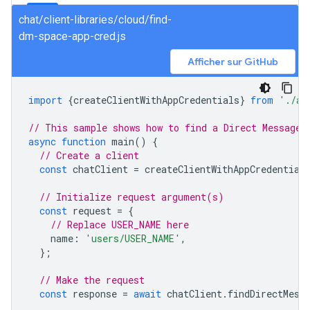
chat/client-libraries/cloud/find-
dm-space-app-cred.js
Afficher sur GitHub
import
{
createClientWithAppCredentials
}
from
'./au
// This sample shows how to find a Direct Message 
async
function
main
()
{
// Create a client
const
chatClient
=
createClientWithAppCredential
// Initialize request argument(s)
const
request
=
{
// Replace USER_NAME here
name
:
'users/USER_NAME'
,
};
// Make the request
const
response
=
await
chatClient
.
findDirectMess