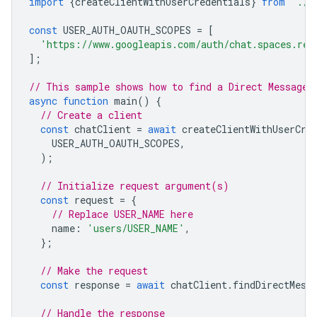
import
{
createClientWithUserCredentials
}
from
'./a
const
USER_AUTH_OAUTH_SCOPES
=
[
'https://www.googleapis.com/auth/chat.spaces.rea
];
// This sample shows how to find a Direct Message 
async
function
main
()
{
// Create a client
const
chatClient
=
await
createClientWithUserCre
USER_AUTH_OAUTH_SCOPES
,
);
// Initialize request argument(s)
const
request
=
{
// Replace USER_NAME here
name
:
'users/USER_NAME'
,
};
// Make the request
const
response
=
await
chatClient
.
findDirectMess
// Handle the response