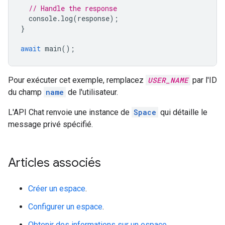
// Handle the response
console
.
log
(
response
);
}
await
main
();
Pour exécuter cet exemple, remplacez
USER_NAME
par l'ID
du champ
name
de l'utilisateur.
L'API Chat renvoie une instance de
Space
qui détaille le
message privé spécifié.
Articles associés
Créer un espace
.
Configurer un espace
.
Obtenir des informations sur un espace
.