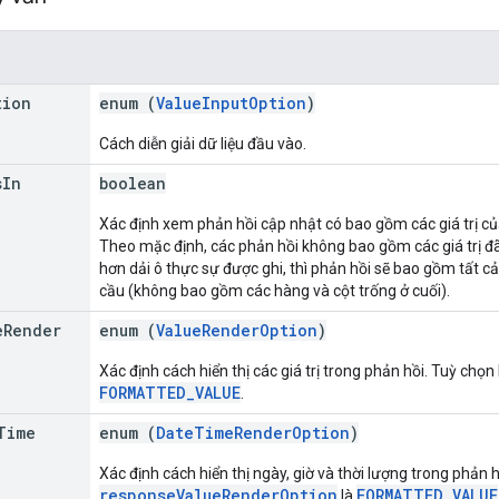
tion
enum (
ValueInputOption
)
Cách diễn giải dữ liệu đầu vào.
s
In
boolean
Xác định xem phản hồi cập nhật có bao gồm các giá trị củ
Theo mặc định, các phản hồi không bao gồm các giá trị đã 
hơn dải ô thực sự được ghi, thì phản hồi sẽ bao gồm tất cả 
cầu (không bao gồm các hàng và cột trống ở cuối).
e
Render
enum (
ValueRenderOption
)
Xác định cách hiển thị các giá trị trong phản hồi. Tuỳ chọn
FORMATTED_VALUE
.
Time
enum (
DateTimeRenderOption
)
Xác định cách hiển thị ngày, giờ và thời lượng trong phản hồ
responseValueRenderOption
FORMATTED_VALUE
là