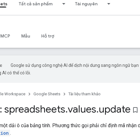
eets
Tất cả sản phẩm
Tài nguyên
 MCP
Mẫu
Hỗ trợ
Google sử dụng công nghệ AI để dịch nội dung sang ngôn ngữ bạn
 AI có thể có lỗi.
le Workspace
Google Sheets
Tài liệu tham khảo
 spreadsheets
.
values
.
update
bookmark_border
g một dải ô của bảng tính. Phương thức gọi phải chỉ định mã nhận 
tion
.