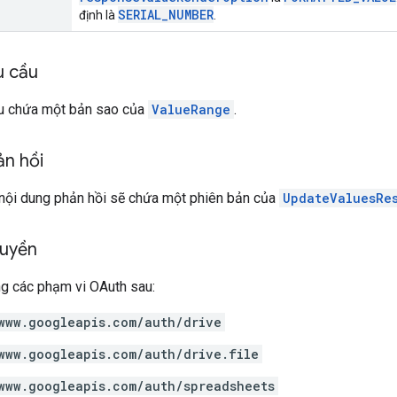
SERIAL_NUMBER
định là
.
u cầu
u chứa một bản sao của
ValueRange
.
ản hồi
 nội dung phản hồi sẽ chứa một phiên bản của
UpdateValuesRe
quyền
ng các phạm vi OAuth sau:
www.googleapis.com/auth/drive
www.googleapis.com/auth/drive.file
www.googleapis.com/auth/spreadsheets