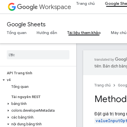
Trang chủ
Google Sh
Workspace
Google Sheets
Tổng quan
Hướng dẫn
Tài liệu tham khảo
Máy chủ
tiên. Bản dịch bằng
API Trang tính
v4
Trang chủ
Goog
Tổng quan
Method:
Tài nguyên REST
bảng tính
colors
.
developer
Metadata
Đặt giá trị tron
các bảng tính
.
valueInputOp
nội dung
.
bảng tính