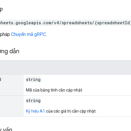
TP
sheets.googleapis.com/v4/spreadsheets/{spreadsheetId
 pháp
Chuyển mã gRPC
.
ờng dẫn
d
string
Mã của bảng tính cần cập nhật.
string
Ký hiệu A1
của các giá trị cần cập nhật.
y vấn