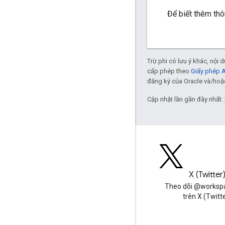
Để biết thêm thô
Trừ phi có lưu ý khác, nội
cấp phép theo
Giấy phép 
đăng ký của Oracle và/hoặc 
Cập nhật lần gần đây nhất:
Blog
X (Twitter
Đọc blog của Google
Theo dõi @worksp
Workspace Developers
trên X (Twitt