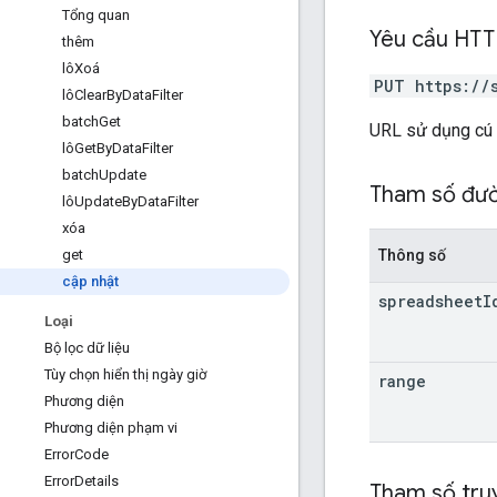
Tổng quan
Yêu cầu HT
thêm
lôXoá
PUT https://
lôClear
By
Data
Filter
batch
Get
URL sử dụng cú
lôGet
By
Data
Filter
batch
Update
Tham số đư
lôUpdate
By
Data
Filter
xóa
Thông số
get
cập nhật
spreadsheet
I
Loại
Bộ lọc dữ liệu
Tùy chọn hiển thị ngày giờ
range
Phương diện
Phương diện phạm vi
Error
Code
Error
Details
Tham số tru