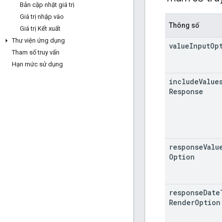
Bản cập nhật giá trị
Giá trị nhập vào
Thông số
Giá trị Kết xuất
Thư viện ứng dụng
value
Input
Op
Tham số truy vấn
Hạn mức sử dụng
include
Value
Response
response
Valu
Option
response
Date
Render
Option