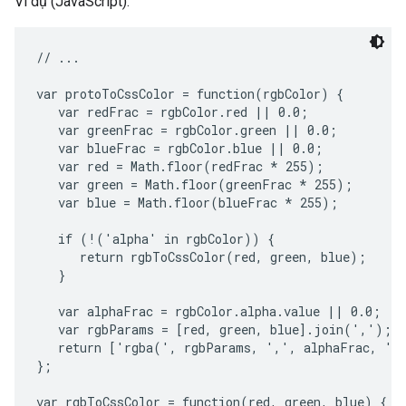
Ví dụ (JavaScript):
// ...

var protoToCssColor = function(rgbColor) {

   var redFrac = rgbColor.red || 0.0;

   var greenFrac = rgbColor.green || 0.0;

   var blueFrac = rgbColor.blue || 0.0;

   var red = Math.floor(redFrac * 255);

   var green = Math.floor(greenFrac * 255);

   var blue = Math.floor(blueFrac * 255);

   if (!('alpha' in rgbColor)) {

      return rgbToCssColor(red, green, blue);

   }

   var alphaFrac = rgbColor.alpha.value || 0.0;

   var rgbParams = [red, green, blue].join(',');

   return ['rgba(', rgbParams, ',', alphaFrac, ')'
};

var rgbToCssColor = function(red, green, blue) {
