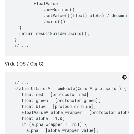
         FloatValue

             .newBuilder()

             .setValue(((float) alpha) / denominato
             .build());

   }

   return resultBuilder.build();

 }

Ví dụ (iOS / Obj-C):
 // ...

 static UIColor* fromProto(Color* protocolor) {

    float red = [protocolor red];

    float green = [protocolor green];

    float blue = [protocolor blue];

    FloatValue* alpha_wrapper = [protocolor alpha];
    float alpha = 1.0;

    if (alpha_wrapper != nil) {

      alpha = [alpha_wrapper value];
