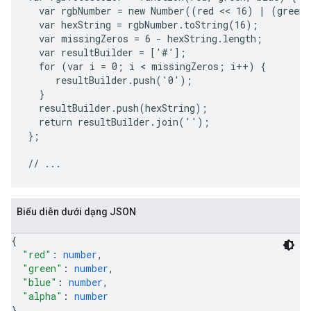
  var rgbNumber = new Number((red << 16) | (green 
  var hexString = rgbNumber.toString(16);

  var missingZeros = 6 - hexString.length;

  var resultBuilder = ['#'];

  for (var i = 0; i < missingZeros; i++) {

     resultBuilder.push('0');

  }

  resultBuilder.push(hexString);

  return resultBuilder.join('');

};

Biểu diễn dưới dạng JSON
{
"red"
: 
number
,
"green"
: 
number
,
"blue"
: 
number
,
"alpha"
: 
number
}