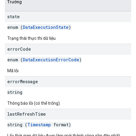
Trường
state
enum (
DataExecutionState
)
Trạng thái thực thi dữ liệu.
error
Code
enum (
DataExecutionErrorCode
)
Mã lỗi.
error
Message
string
Thông báo lỗi (có thể trống).
last
Refresh
Time
string (
Timestamp
format)
Lấy thời gian dữ liệu được làm mới thành công gần đây nhất.