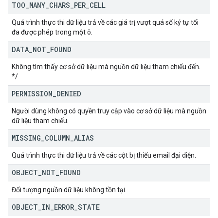
TOO
_
MANY
_
CHARS
_
PER
_
CELL
Quá trình thực thi dữ liệu trả về các giá trị vượt quá số ký tự tối
đa được phép trong một ô.
DATA
_
NOT
_
FOUND
Không tìm thấy cơ sở dữ liệu mà nguồn dữ liệu tham chiếu đến.
*/
PERMISSION
_
DENIED
Người dùng không có quyền truy cập vào cơ sở dữ liệu mà nguồn
dữ liệu tham chiếu.
MISSING
_
COLUMN
_
ALIAS
Quá trình thực thi dữ liệu trả về các cột bị thiếu email đại diện.
OBJECT
_
NOT
_
FOUND
Đối tượng nguồn dữ liệu không tồn tại.
OBJECT
_
IN
_
ERROR
_
STATE