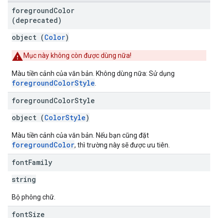
foreground
Color
(deprecated)
object (
Color
)
Mục này không còn được dùng nữa!
Màu tiền cảnh của văn bản. Không dùng nữa: Sử dụng
foregroundColorStyle
.
foreground
Color
Style
object (
ColorStyle
)
Màu tiền cảnh của văn bản. Nếu bạn cũng đặt
foregroundColor
, thì trường này sẽ được ưu tiên.
font
Family
string
Bộ phông chữ.
font
Size