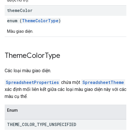
được hỗ trợ.
theme
Color
enum (
ThemeColorType
)
Màu giao diện.
Theme
Color
Type
Các loại màu giao diện.
SpreadsheetProperties
chứa một
SpreadsheetTheme
xác định mối liên kết giữa các loại màu giao diện này với các
màu cụ thể.
Enum
THEME
_
COLOR
_
TYPE
_
UNSPECIFIED