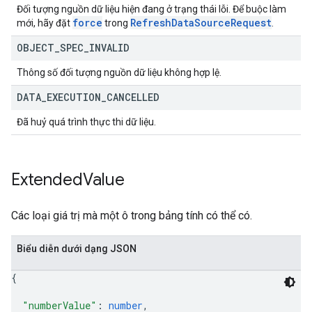
Đối tượng nguồn dữ liệu hiện đang ở trạng thái lỗi. Để buộc làm
force
Refresh
Data
Source
Request
mới, hãy đặt
trong
.
OBJECT
_
SPEC
_
INVALID
Thông số đối tượng nguồn dữ liệu không hợp lệ.
DATA
_
EXECUTION
_
CANCELLED
Đã huỷ quá trình thực thi dữ liệu.
Extended
Value
Các loại giá trị mà một ô trong bảng tính có thể có.
Biểu diễn dưới dạng JSON
{
"numberValue"
: 
number
,