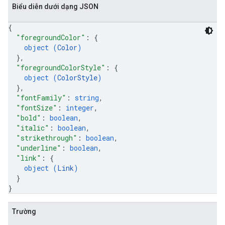
Biểu diễn dưới dạng JSON
{
"foregroundColor"
: 
{
object (
Color
)
}
,
"foregroundColorStyle"
: 
{
object (
ColorStyle
)
}
,
"fontFamily"
: 
string
,
"fontSize"
: 
integer
,
"bold"
: 
boolean
,
"italic"
: 
boolean
,
"strikethrough"
: 
boolean
,
"underline"
: 
boolean
,
"link"
: 
{
object (
Link
)
}
}
Trường