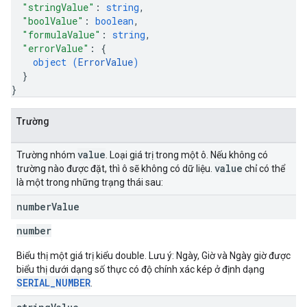
"stringValue"
: 
string
,
"boolValue"
: 
boolean
,
"formulaValue"
: 
string
,
"errorValue"
: 
{
object (
ErrorValue
)
}
}
Trường
value
Trường nhóm
. Loại giá trị trong một ô. Nếu không có
value
trường nào được đặt, thì ô sẽ không có dữ liệu.
chỉ có thể
là một trong những trạng thái sau:
number
Value
number
Biểu thị một giá trị kiểu double. Lưu ý: Ngày, Giờ và Ngày giờ được
biểu thị dưới dạng số thực có độ chính xác kép ở định dạng
SERIAL_NUMBER
.