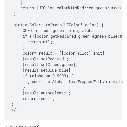
    }

    return [UIColor colorWithRed:red green:green bl
 }

 static Color* toProto(UIColor* color) {

     CGFloat red, green, blue, alpha;

     if (![color getRed:&red green:&green blue:&bl
       return nil;

     }

     Color* result = [[Color alloc] init];

     [result setRed:red];

     [result setGreen:green];

     [result setBlue:blue];

     if (alpha <= 0.9999) {

       [result setAlpha:floatWrapperWithValue(alpha
     }

     [result autorelease];

     return result;

}
