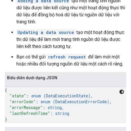
Adding a data source
tạo một trang tính nguồn
dữ liệu được liên kết cũng như một hoạt động thực thi
dữ liệu để đồng bộ hoá dữ liệu từ nguồn dữ liệu với
trang tính.
Updating a data source
tạo một hoạt động thực
thi dữ liệu để làm mới trang tính nguồn dữ liệu được
liên kết theo cách tương tự.
Bạn có thể gửi
refresh request
để làm mới một
hoặc nhiều đối tượng nguồn dữ liệu một cách rõ ràng.
Biểu diễn dưới dạng JSON
{
"state"
: 
enum (
DataExecutionState
)
,
"errorCode"
: 
enum (
DataExecutionErrorCode
)
,
"errorMessage"
: 
string
,
"lastRefreshTime"
: 
string
}