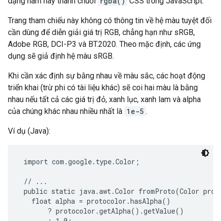
dạng hàm này thành chuỗi
rgba()
CSS trong JavaScript.
Trang tham chiếu này không có thông tin về hệ màu tuyệt đối
cần dùng để diễn giải giá trị RGB, chẳng hạn như sRGB,
Adobe RGB, DCI-P3 và BT.2020. Theo mặc định, các ứng
dụng sẽ giả định hệ màu sRGB.
Khi cần xác định sự bằng nhau về màu sắc, các hoạt động
triển khai (trừ phi có tài liệu khác) sẽ coi hai màu là bằng
nhau nếu tất cả các giá trị đỏ, xanh lục, xanh lam và alpha
của chúng khác nhau nhiều nhất là
1e-5
.
Ví dụ (Java):
 import com.google.type.Color;

 // ...

 public static java.awt.Color fromProto(Color proto
   float alpha = protocolor.hasAlpha()

       ? protocolor.getAlpha().getValue()

       : 1.0;
