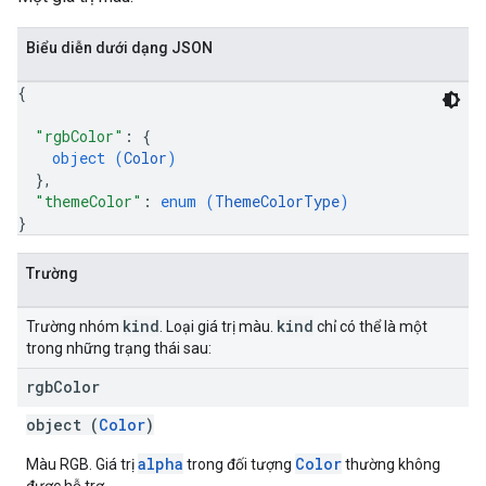
Biểu diễn dưới dạng JSON
{
"rgbColor"
: 
{
object (
Color
)
}
,
"themeColor"
: 
enum (
ThemeColorType
)
}
Trường
kind
kind
Trường nhóm
. Loại giá trị màu.
chỉ có thể là một
trong những trạng thái sau:
rgb
Color
object (
Color
)
alpha
Color
Màu RGB. Giá trị
trong đối tượng
thường không