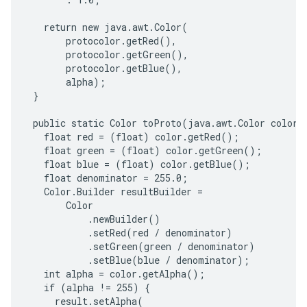
   return new java.awt.Color(

       protocolor.getRed(),

       protocolor.getGreen(),

       protocolor.getBlue(),

       alpha);

 }

 public static Color toProto(java.awt.Color color) 
   float red = (float) color.getRed();

   float green = (float) color.getGreen();

   float blue = (float) color.getBlue();

   float denominator = 255.0;

   Color.Builder resultBuilder =

       Color

           .newBuilder()

           .setRed(red / denominator)

           .setGreen(green / denominator)

           .setBlue(blue / denominator);

   int alpha = color.getAlpha();

   if (alpha != 255) {

     result.setAlpha(
