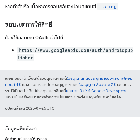
หากทำสำเร็จ เนื้อหาการตอบกลับจะมีอินสแตนซ์
Listing
ขอบเขตการให้สิทธิ์
ต้องใช้ขอบเขต OAuth ต่อไปนี้
https://www.googleapis.com/auth/androidpub
lisher
เนื้อหาของหน้าเว็บนี้ได้รับอนุญาตภายใต้
ใบอนุญาตที่ต้องระบุที่มาของครีเอทีฟคอม
มอนส์ 4.0
และตัวอย่างโค้ดได้รับอนุญาตภายใต้
ใบอนุญาต Apache 2.0
เว้นแต่จะ
ระบุไว้เป็นอย่างอื่น โปรดดูรายละเอียดที่
นโยบายเว็บไซต์ Google Developers
Java เป็นเครื่องหมายการค้าจดทะเบียนของ Oracle และ/หรือบริษัทในเครือ
อัปเดตล่าสุด 2025-07-26 UTC
ข้อมูลผลิตภัณฑ์
ข้อกำหนดในการให้บริการ