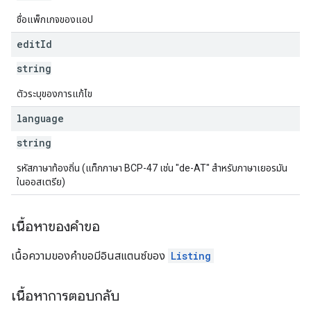
ions
ชื่อแพ็กเกจของแอป
ions.offers
edit
Id
string
s
ตัวระบุของการแก้ไข
language
string
รหัสภาษาท้องถิ่น (แท็กภาษา BCP-47 เช่น "de-AT" สำหรับภาษาเยอรมัน
ในออสเตรีย)
เนื้อหาของคำขอ
เนื้อความของคำขอมีอินสแตนซ์ของ
Listing
เนื้อหาการตอบกลับ