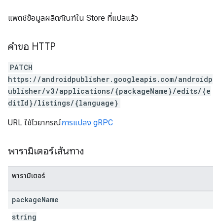
แพตช์ข้อมูลผลิตภัณฑ์ใน Store ที่แปลแล้ว
คำขอ HTTP
PATCH
https://androidpublisher.googleapis.com/androidp
ublisher/v3/applications/{packageName}/edits/{e
ditId}/listings/{language}
URL ใช้ไวยากรณ์
การแปลง gRPC
พารามิเตอร์เส้นทาง
พารามิเตอร์
package
Name
string