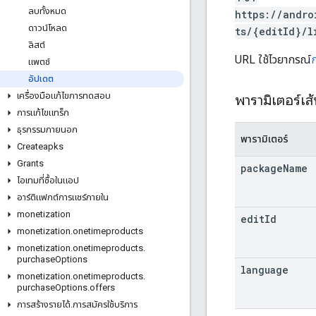
ลบทั้งหมด
https://andro
ดาวน์โหลด
ts/{editId}/l
ลิสต์
URL ใช้ไวยากรณ์
แพตช์
อัปเดต
เครื่องมือแก้ไขการทดสอบ
พารามิเตอร์เส
การแก้ไขแทร็ก
ธุรกรรมภายนอก
พารามิเตอร์
Createapks
Grants
package
Name
ไอเทมที่ซื้อในแอป
อาร์ติแฟกต์การแชร์ภายใน
monetization
edit
Id
monetization
.
onetimeproducts
monetization
.
onetimeproducts
.
purchase
Options
language
monetization
.
onetimeproducts
.
purchase
Options
.
offers
การสร้างรายได้
.
การสมัครใช้บริการ