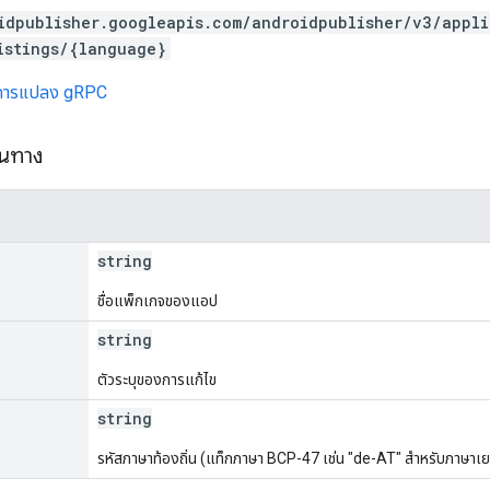
idpublisher.googleapis.com/androidpublisher/v3/appl
istings/{language}
การแปลง gRPC
้นทาง
string
ชื่อแพ็กเกจของแอป
string
ตัวระบุของการแก้ไข
string
รหัสภาษาท้องถิ่น (แท็กภาษา BCP-47 เช่น "de-AT" สำหรับภาษาเ