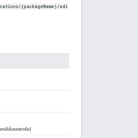
ications/{packageName}/edi
ยอรมันในออสเตรีย)