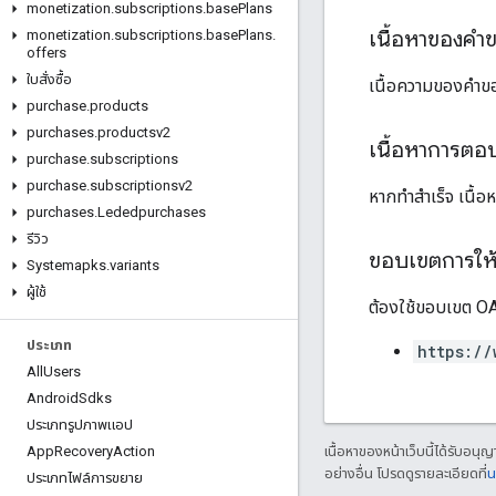
monetization
.
subscriptions
.
base
Plans
เนื้อหาของคำ
monetization
.
subscriptions
.
base
Plans
.
offers
ใบสั่งซื้อ
เนื้อความของคำข
purchase
.
products
purchases
.
productsv2
เนื้อหาการตอ
purchase
.
subscriptions
purchase
.
subscriptionsv2
หากทำสำเร็จ เนื้
purchases
.
Lededpurchases
รีวิว
ขอบเขตการให้ส
Systemapks
.
variants
ผู้ใช้
ต้องใช้ขอบเขต OAu
ประเภท
https://
All
Users
Android
Sdks
ประเภทรูปภาพแอป
เนื้อหาของหน้าเว็บนี้ได้รับอนุ
App
Recovery
Action
อย่างอื่น โปรดดูรายละเอียดที่
น
ประเภทไฟล์การขยาย