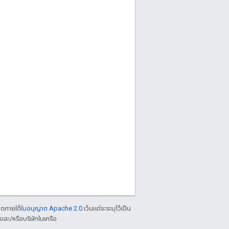
าตภายใต้
ใบอนุญาต Apache 2.0
เว้นแต่จะระบุไว้เป็น
ละ/หรือบริษัทในเครือ