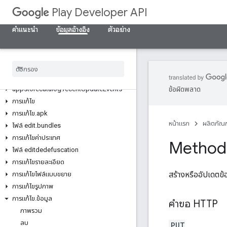
ทรัพยากรของ REST
Play Developer API
แอปพลิเคชัน
Applications.deviceTierConfigs
คำแนะนำ
ข้อมูลอ้างอิง
ตัวอย่าง
applications.tracks.releases
การกู้คืนแอป
appstoreappsreview
appstorecatalog
.
recent
App
Views
appstorecatalog
.
recent
Update
Events
ข้อผิดพลาด
การแก้ไข
การแก้ไข
.
apk
หน้าแรก
ผลิตภัณฑ
ไฟล์ edit
.
bundles
การแก้ไขค่าประเทศ
Method:
ไฟล์ editdedefuscation
การแก้ไขรายละเอียด
สร้างหรืออัปเดตข้
การแก้ไขไฟล์แบบขยาย
การแก้ไขรูปภาพ
การแก้ไข
.
ข้อมูล
คำขอ HTTP
ภาพรวม
ลบ
PUT