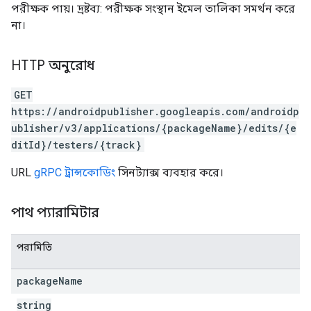
পরীক্ষক পায়। দ্রষ্টব্য: পরীক্ষক সংস্থান ইমেল তালিকা সমর্থন করে
না।
HTTP অনুরোধ
GET
https://androidpublisher.googleapis.com/androidp
ublisher/v3/applications/{packageName}/edits/{e
ditId}/testers/{track}
URL
gRPC ট্রান্সকোডিং
সিনট্যাক্স ব্যবহার করে।
পাথ প্যারামিটার
পরামিতি
ions
package
Name
ions.offers
string