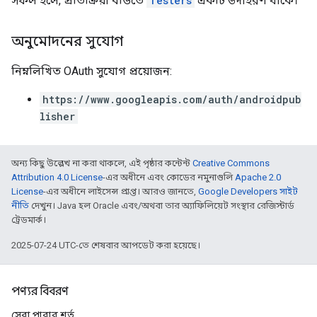
সফল হলে, প্রতিক্রিয়া বডিতে
Testers
একটি উদাহরণ থাকে।
অনুমোদনের সুযোগ
নিম্নলিখিত OAuth সুযোগ প্রয়োজন:
https://www.googleapis.com/auth/androidpub
lisher
অন্য কিছু উল্লেখ না করা থাকলে, এই পৃষ্ঠার কন্টেন্ট
Creative Commons
Attribution 4.0 License
-এর অধীনে এবং কোডের নমুনাগুলি
Apache 2.0
License
-এর অধীনে লাইসেন্স প্রাপ্ত। আরও জানতে,
Google Developers সাইট
নীতি
দেখুন। Java হল Oracle এবং/অথবা তার অ্যাফিলিয়েট সংস্থার রেজিস্টার্ড
ট্রেডমার্ক।
2025-07-24 UTC-তে শেষবার আপডেট করা হয়েছে।
পণ্যর বিবরণ
সেবা পাবার শর্ত