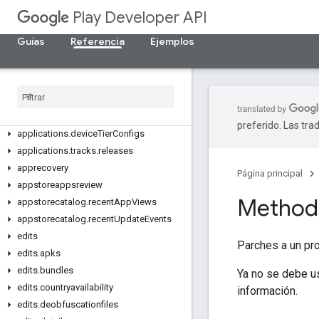
Play Developer API
Guías
Referencia
Ejemplos
Resumen de recursos
Recursos de REST
applications
preferido. Las tra
applications
.
device
Tier
Configs
applications
.
tracks
.
releases
apprecovery
Página principal
appstoreappsreview
Method:
appstorecatalog
.
recent
App
Views
appstorecatalog
.
recent
Update
Events
edits
Parches a un pro
edits
.
apks
edits
.
bundles
Ya no se debe u
edits
.
countryavailability
información.
edits
.
deobfuscationfiles