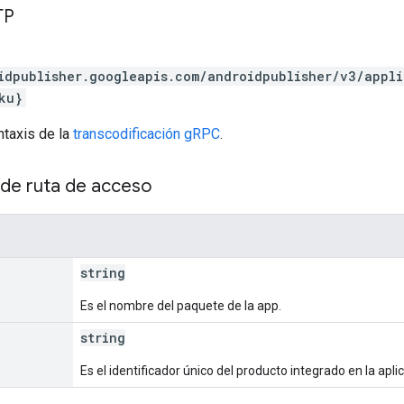
TP
idpublisher.googleapis.com/androidpublisher/v3/appl
ku}
ntaxis de la
transcodificación gRPC
.
de ruta de acceso
string
Es el nombre del paquete de la app.
string
Es el identificador único del producto integrado en la apli