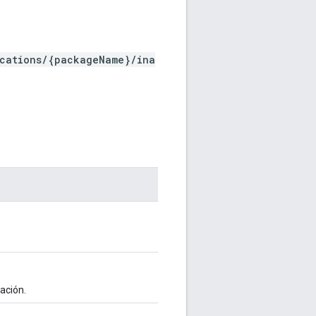
ications/{packageName}/ina
cación.