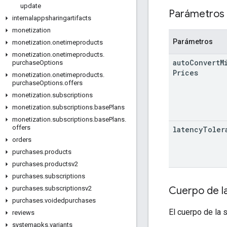
update
Parámetros 
internalappsharingartifacts
monetization
Parámetros
monetization
.
onetimeproducts
monetization
.
onetimeproducts
.
auto
Convert
M
purchase
Options
Prices
monetization
.
onetimeproducts
.
purchase
Options
.
offers
monetization
.
subscriptions
monetization
.
subscriptions
.
base
Plans
monetization
.
subscriptions
.
base
Plans
.
offers
latency
Toler
orders
purchases
.
products
purchases
.
productsv2
purchases
.
subscriptions
Cuerpo de la
purchases
.
subscriptionsv2
purchases
.
voidedpurchases
El cuerpo de la 
reviews
systemapks
.
variants