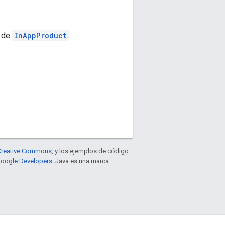
a de
InAppProduct
.
e Creative Commons
, y los ejemplos de código
 Google Developers
. Java es una marca