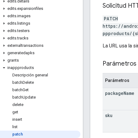
edits
.
details
Solicitud HT
edits
.
expansionfiles
edits
.
images
PATCH
edits
.
listings
https://andro
edits
.
testers
ppproducts/{s
edits
.
tracks
La URL usa la si
externaltransactions
generatedapks
grants
Parámetros 
inappproducts
Descripción general
Parámetros
batch
Delete
batch
Get
package
Name
batch
Update
delete
get
sku
insert
list
patch