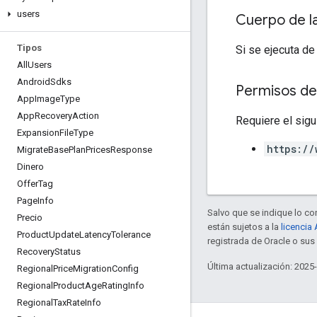
users
Cuerpo de l
Tipos
Si se ejecuta de
All
Users
Android
Sdks
Permisos de
App
Image
Type
App
Recovery
Action
Requiere el sigu
Expansion
File
Type
https://
Migrate
Base
Plan
Prices
Response
Dinero
Offer
Tag
Page
Info
Salvo que se indique lo con
Precio
están sujetos a la
licencia
Product
Update
Latency
Tolerance
registrada de Oracle o sus 
Recovery
Status
Última actualización: 2025
Regional
Price
Migration
Config
Regional
Product
Age
Rating
Info
Regional
Tax
Rate
Info