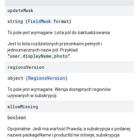
update
Mask
string (
FieldMask
format)
To pole jest wymagane. Lista pól do zaktualizowania.
Jest to lista rozdzielonych przecinkami pełnych i
jednoznacznych nazw pól. Przykład:
"user.displayName,photo"
.
regions
Version
object (
RegionsVersion
)
To pole jest wymagane. Wersja dostępnych regionów
używanych w subskrypcji.
allow
Missing
boolean
Opcjonalnie. Jeśli ma wartość Prawda, a subskrypcja o podanej
nazwie packageName i productId nie istnieje, subskrypcja