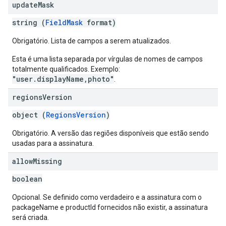
update
Mask
string (
FieldMask
format)
Obrigatório. Lista de campos a serem atualizados.
Esta é uma lista separada por vírgulas de nomes de campos
totalmente qualificados. Exemplo:
"user.displayName,photo"
.
regions
Version
object (
RegionsVersion
)
Obrigatório. A versão das regiões disponíveis que estão sendo
usadas para a assinatura.
allow
Missing
boolean
Opcional. Se definido como verdadeiro e a assinatura com o
packageName e productId fornecidos não existir, a assinatura
será criada.