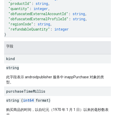
"productId"
: 
string
,
"quantity"
: 
integer
,
"obfuscatedExternalAccountId"
: 
string
,
"obfuscatedExternalProfileId"
: 
string
,
"regionCode"
: 
string
,
"refundableQuantity"
: 
integer
}
字段
kind
string
此字段表示 androidpublisher 服务中 inappPurchase 对象的类
型。
purchase
Time
Millis
string (
int64
format)
购买商品的时间，以自纪元（1970 年 1 月 1 日）以来的毫秒数表
示。