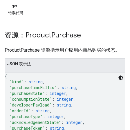
get
错误代码
资源：Product
Purchase
ProductPurchase 资源指示用户应用内商品购买的状态。
JSON 表示法
{
"kind"
: 
string
,
ions
"purchaseTimeMillis"
: 
string
,
ions.offers
"purchaseState"
: 
integer
,
"consumptionState"
: 
integer
,
"developerPayload"
: 
string
,
"orderId"
: 
string
,
s
"purchaseType"
: 
integer
,
"acknowledgementState"
: 
integer
,
"purchaseToken"
: 
string
,